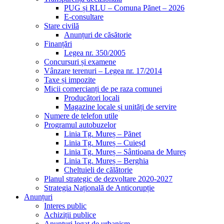
PUG și RLU – Comuna Pănet – 2026
E-consultare
Stare civilă
Anunțuri de căsătorie
Finanțări
Legea nr. 350/2005
Concursuri și examene
Vânzare terenuri – Legea nr. 17/2014
Taxe și impozite
Micii comercianți de pe raza comunei
Producători locali
Magazine locale și unități de servire
Numere de telefon utile
Programul autobuzelor
Linia Tg. Mureș – Pănet
Linia Tg. Mureș – Cuieșd
Linia Tg. Mureș – Sântioana de Mureș
Linia Tg. Mureș – Berghia
Cheltuieli de călătorie
Planul strategic de dezvoltare 2020-2027
Strategia Națională de Anticorupție
Anunțuri
Interes public
Achiziții publice
Anunțuri legat de urbanism