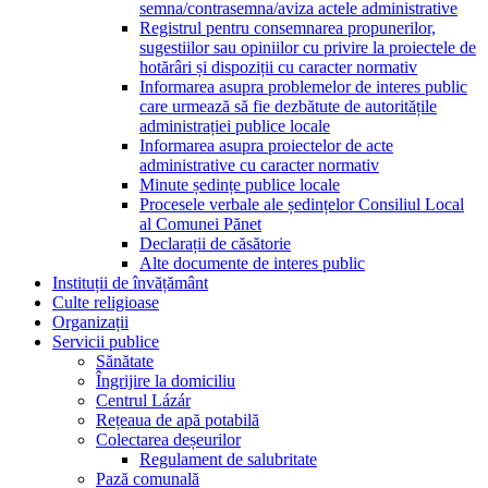
semna/contrasemna/aviza actele administrative
Registrul pentru consemnarea propunerilor,
sugestiilor sau opiniilor cu privire la proiectele de
hotărâri și dispoziții cu caracter normativ
Informarea asupra problemelor de interes public
care urmează să fie dezbătute de autoritățile
administrației publice locale
Informarea asupra proiectelor de acte
administrative cu caracter normativ
Minute ședințe publice locale
Procesele verbale ale ședințelor Consiliul Local
al Comunei Pănet
Declarații de căsătorie
Alte documente de interes public
Instituții de învățământ
Culte religioase
Organizații
Servicii publice
Sănătate
Îngrijire la domiciliu
Centrul Lázár
Rețeaua de apă potabilă
Colectarea deșeurilor
Regulament de salubritate
Pază comunală