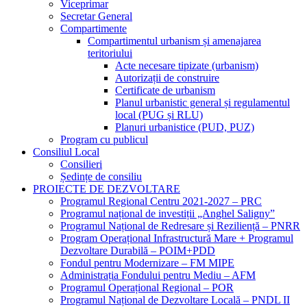
Viceprimar
Secretar General
Compartimente
Compartimentul urbanism și amenajarea
teritoriului
Acte necesare tipizate (urbanism)
Autorizații de construire
Certificate de urbanism
Planul urbanistic general și regulamentul
local (PUG și RLU)
Planuri urbanistice (PUD, PUZ)
Program cu publicul
Consiliul Local
Consilieri
Ședințe de consiliu
PROIECTE DE DEZVOLTARE
Programul Regional Centru 2021-2027 – PRC
Programul național de investiții „Anghel Saligny”
Programul Național de Redresare și Reziliență – PNRR
Program Operațional Infrastructură Mare + Programul
Dezvoltare Durabilă – POIM+PDD
Fondul pentru Modernizare – FM MIPE
Administrația Fondului pentru Mediu – AFM
Programul Operațional Regional – POR
Programul Național de Dezvoltare Locală – PNDL II