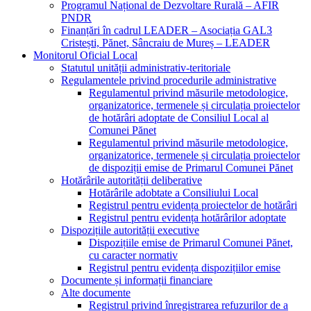
Programul Național de Dezvoltare Rurală – AFIR
PNDR
Finanțări în cadrul LEADER – Asociația GAL3
Cristești, Pănet, Sâncraiu de Mureș – LEADER
Monitorul Oficial Local
Statutul unității administrativ-teritoriale
Regulamentele privind procedurile administrative
Regulamentul privind măsurile metodologice,
organizatorice, termenele și circulația proiectelor
de hotărâri adoptate de Consiliul Local al
Comunei Pănet
Regulamentul privind măsurile metodologice,
organizatorice, termenele și circulația proiectelor
de dispoziții emise de Primarul Comunei Pănet
Hotărârile autorității deliberative
Hotărârile adobtate a Consiliului Local
Registrul pentru evidența proiectelor de hotărâri
Registrul pentru evidența hotărârilor adoptate
Dispozițiile autorității executive
Dispozițiile emise de Primarul Comunei Pănet,
cu caracter normativ
Registrul pentru evidența dispozițiilor emise
Documente și informații financiare
Alte documente
Registrul privind înregistrarea refuzurilor de a