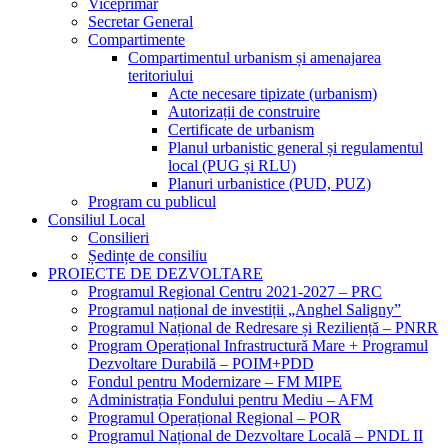
Viceprimar
Secretar General
Compartimente
Compartimentul urbanism și amenajarea
teritoriului
Acte necesare tipizate (urbanism)
Autorizații de construire
Certificate de urbanism
Planul urbanistic general și regulamentul
local (PUG și RLU)
Planuri urbanistice (PUD, PUZ)
Program cu publicul
Consiliul Local
Consilieri
Ședințe de consiliu
PROIECTE DE DEZVOLTARE
Programul Regional Centru 2021-2027 – PRC
Programul național de investiții „Anghel Saligny”
Programul Național de Redresare și Reziliență – PNRR
Program Operațional Infrastructură Mare + Programul
Dezvoltare Durabilă – POIM+PDD
Fondul pentru Modernizare – FM MIPE
Administrația Fondului pentru Mediu – AFM
Programul Operațional Regional – POR
Programul Național de Dezvoltare Locală – PNDL II