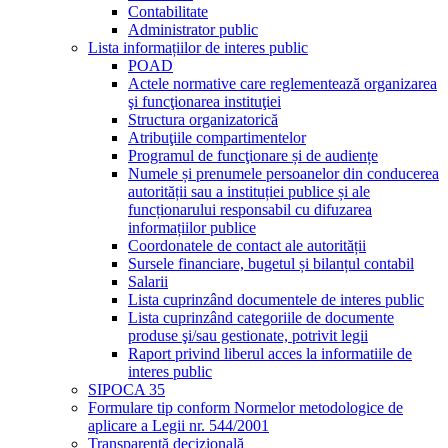
Contabilitate
Administrator public
Lista informațiilor de interes public
POAD
Actele normative care reglementează organizarea
şi funcţionarea instituţiei
Structura organizatorică
Atribuţiile compartimentelor
Programul de funcţionare și de audiențe
Numele și prenumele persoanelor din conducerea
autorității sau a instituției publice și ale
funcționarului responsabil cu difuzarea
informațiilor publice
Coordonatele de contact ale autorității
Sursele financiare, bugetul și bilanțul contabil
Salarii
Lista cuprinzând documentele de interes public
Lista cuprinzând categoriile de documente
produse şi/sau gestionate, potrivit legii
Raport privind liberul acces la informatiile de
interes public
SIPOCA 35
Formulare tip conform Normelor metodologice de
aplicare a Legii nr. 544/2001
Transparență decizională