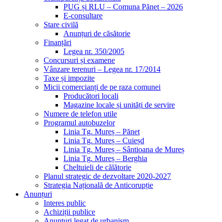
PUG și RLU – Comuna Pănet – 2026
E-consultare
Stare civilă
Anunțuri de căsătorie
Finanțări
Legea nr. 350/2005
Concursuri și examene
Vânzare terenuri – Legea nr. 17/2014
Taxe și impozite
Micii comercianți de pe raza comunei
Producători locali
Magazine locale și unități de servire
Numere de telefon utile
Programul autobuzelor
Linia Tg. Mureș – Pănet
Linia Tg. Mureș – Cuieșd
Linia Tg. Mureș – Sântioana de Mureș
Linia Tg. Mureș – Berghia
Cheltuieli de călătorie
Planul strategic de dezvoltare 2020-2027
Strategia Națională de Anticorupție
Anunțuri
Interes public
Achiziții publice
Anunțuri legat de urbanism