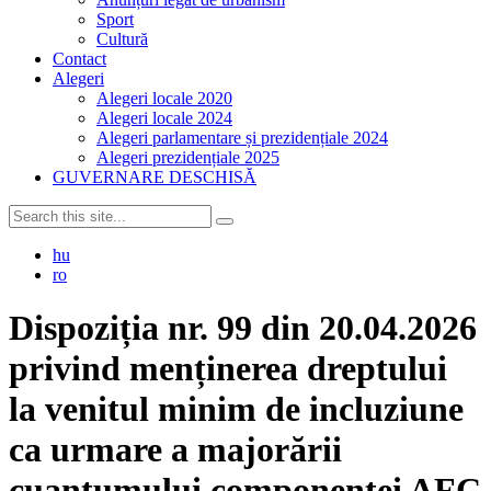
Sport
Cultură
Contact
Alegeri
Alegeri locale 2020
Alegeri locale 2024
Alegeri parlamentare și prezidențiale 2024
Alegeri prezidențiale 2025
GUVERNARE DESCHISĂ
hu
ro
Dispoziția nr. 99 din 20.04.2026
privind menținerea dreptului
la venitul minim de incluziune
ca urmare a majorării
cuantumului componentei AFC