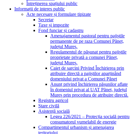
Întreținerea spațiului public
Informații de interes public
Acte necesare și formulare tipizate
Secretar
Taxe și impozite
Fond funciar și cadastru
Amenajamentul pastoral pentru pajiștile
permanente de pe raza Comunei Pănet,
județul Mureș.
Regulamentul de pășunat pentru pajiștile
proprietate privată a comunei Pănet,
județul Mureș.
Caiet de sarcini Privind Închirierea prin
atribuire directă a pajiștilor aparținând
domeniului privat a Comunei Pănet
Anunț privind închirierea pășunilor aflate
în domeniul privat al UAT Pănet, județul
Mureș prin procedura de atribuire directă.
Registru agricol
Stare civilă
Asistență socială
Legea 226/2021 – Protecția socială pentru
consumatorul vurnelabil de energie
Compartimentul urbanism și amenajarea
teritoriului