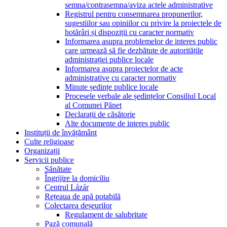
semna/contrasemna/aviza actele administrative
Registrul pentru consemnarea propunerilor,
sugestiilor sau opiniilor cu privire la proiectele de
hotărâri și dispoziții cu caracter normativ
Informarea asupra problemelor de interes public
care urmează să fie dezbătute de autoritățile
administrației publice locale
Informarea asupra proiectelor de acte
administrative cu caracter normativ
Minute ședințe publice locale
Procesele verbale ale ședințelor Consiliul Local
al Comunei Pănet
Declarații de căsătorie
Alte documente de interes public
Instituții de învățământ
Culte religioase
Organizații
Servicii publice
Sănătate
Îngrijire la domiciliu
Centrul Lázár
Rețeaua de apă potabilă
Colectarea deșeurilor
Regulament de salubritate
Pază comunală