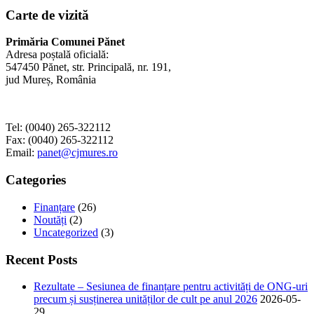
Carte de vizită
Primăria Comunei Pănet
Adresa poștală oficială:
547450 Pănet, str. Principală, nr. 191,
jud Mureș, România
Tel: (0040) 265-322112
Fax: (0040) 265-322112
Email:
panet@cjmures.ro
Categories
Finanțare
(26)
Noutăți
(2)
Uncategorized
(3)
Recent Posts
Rezultate – Sesiunea de finanțare pentru activități de ONG-uri
precum și susținerea unităților de cult pe anul 2026
2026-05-
29