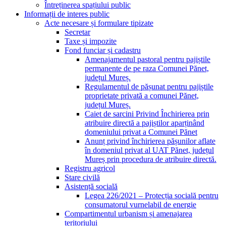
Întreținerea spațiului public
Informații de interes public
Acte necesare și formulare tipizate
Secretar
Taxe și impozite
Fond funciar și cadastru
Amenajamentul pastoral pentru pajiștile
permanente de pe raza Comunei Pănet,
județul Mureș.
Regulamentul de pășunat pentru pajiștile
proprietate privată a comunei Pănet,
județul Mureș.
Caiet de sarcini Privind Închirierea prin
atribuire directă a pajiștilor aparținând
domeniului privat a Comunei Pănet
Anunț privind închirierea pășunilor aflate
în domeniul privat al UAT Pănet, județul
Mureș prin procedura de atribuire directă.
Registru agricol
Stare civilă
Asistență socială
Legea 226/2021 – Protecția socială pentru
consumatorul vurnelabil de energie
Compartimentul urbanism și amenajarea
teritoriului