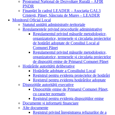
Programul Național de Dezvoltare Rurală – AFIR
PNDR
Finanțări în cadrul LEADER – Asociația GAL3
Cristești, Pănet, Sâncraiu de Mureș – LEADER
Monitorul Oficial Local
Statutul unității administrativ-teritoriale
Regulamentele privind procedurile administrative
Regulamentul privind măsurile metodologice,
organizatorice, termenele și circulația proiectelor
de hotărâri adoptate de Consiliul Local al
Comunei Pănet
Regulamentul privind măsurile metodologice,
organizatorice, termenele și circulația proiectelor
de dispoziții emise de Primarul Comunei Pănet
Hotărârile autorității deliberative
Hotărârile adobtate a Consiliului Local
Registrul pentru evidența proiectelor de hotărâri
Registrul pentru evidența hotărârilor adoptate
Dispozițiile autorității executive
Dispozițiile emise de Primarul Comunei Pănet,
cu caracter normativ
Registrul pentru evidența dispozițiilor emise
Documente și informații financiare
Alte documente
Registrul privind înregistrarea refuzurilor de a