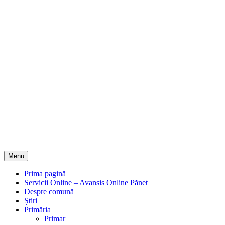
Menu
Prima pagină
Servicii Online – Avansis Online Pănet
Despre comună
Știri
Primăria
Primar