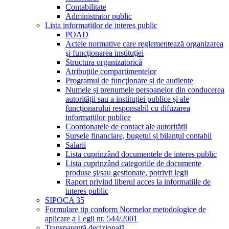
Contabilitate
Administrator public
Lista informațiilor de interes public
POAD
Actele normative care reglementează organizarea
şi funcţionarea instituţiei
Structura organizatorică
Atribuţiile compartimentelor
Programul de funcţionare și de audiențe
Numele și prenumele persoanelor din conducerea
autorității sau a instituției publice și ale
funcționarului responsabil cu difuzarea
informațiilor publice
Coordonatele de contact ale autorității
Sursele financiare, bugetul și bilanțul contabil
Salarii
Lista cuprinzând documentele de interes public
Lista cuprinzând categoriile de documente
produse şi/sau gestionate, potrivit legii
Raport privind liberul acces la informatiile de
interes public
SIPOCA 35
Formulare tip conform Normelor metodologice de
aplicare a Legii nr. 544/2001
Transparență decizională