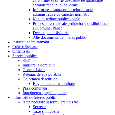
care urmează să fie dezbătute de autoritățile
administrației publice locale
Informarea asupra proiectelor de acte
administrative cu caracter normativ
Minute ședințe publice locale
Procesele verbale ale ședințelor Consiliul Local
al Comunei Pănet
Declarații de căsătorie
Alte documente de interes public
Instituții de învățământ
Culte religioase
Organizații
Servicii publice
Sănătate
Îngrijire la domiciliu
Centrul Lázár
Rețeaua de apă potabilă
Colectarea deșeurilor
Regulament de salubritate
Pază comunală
Întreținerea spațiului public
Informații de interes public
Acte necesare și formulare tipizate
Secretar
Taxe și impozite