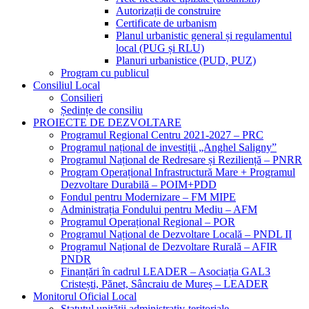
Autorizații de construire
Certificate de urbanism
Planul urbanistic general și regulamentul
local (PUG și RLU)
Planuri urbanistice (PUD, PUZ)
Program cu publicul
Consiliul Local
Consilieri
Ședințe de consiliu
PROIECTE DE DEZVOLTARE
Programul Regional Centru 2021-2027 – PRC
Programul național de investiții „Anghel Saligny”
Programul Național de Redresare și Reziliență – PNRR
Program Operațional Infrastructură Mare + Programul
Dezvoltare Durabilă – POIM+PDD
Fondul pentru Modernizare – FM MIPE
Administrația Fondului pentru Mediu – AFM
Programul Operațional Regional – POR
Programul Național de Dezvoltare Locală – PNDL II
Programul Național de Dezvoltare Rurală – AFIR
PNDR
Finanțări în cadrul LEADER – Asociația GAL3
Cristești, Pănet, Sâncraiu de Mureș – LEADER
Monitorul Oficial Local
Statutul unității administrativ-teritoriale