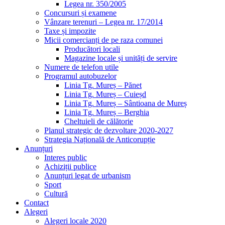
Legea nr. 350/2005
Concursuri și examene
Vânzare terenuri – Legea nr. 17/2014
Taxe și impozite
Micii comercianți de pe raza comunei
Producători locali
Magazine locale și unități de servire
Numere de telefon utile
Programul autobuzelor
Linia Tg. Mureș – Pănet
Linia Tg. Mureș – Cuieșd
Linia Tg. Mureș – Sântioana de Mureș
Linia Tg. Mureș – Berghia
Cheltuieli de călătorie
Planul strategic de dezvoltare 2020-2027
Strategia Națională de Anticorupție
Anunțuri
Interes public
Achiziții publice
Anunțuri legat de urbanism
Sport
Cultură
Contact
Alegeri
Alegeri locale 2020