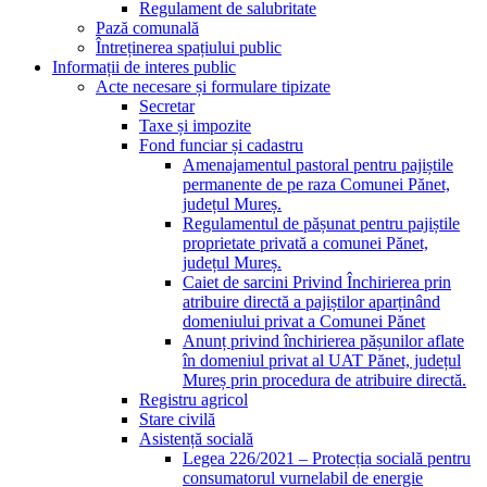
Regulament de salubritate
Pază comunală
Întreținerea spațiului public
Informații de interes public
Acte necesare și formulare tipizate
Secretar
Taxe și impozite
Fond funciar și cadastru
Amenajamentul pastoral pentru pajiștile
permanente de pe raza Comunei Pănet,
județul Mureș.
Regulamentul de pășunat pentru pajiștile
proprietate privată a comunei Pănet,
județul Mureș.
Caiet de sarcini Privind Închirierea prin
atribuire directă a pajiștilor aparținând
domeniului privat a Comunei Pănet
Anunț privind închirierea pășunilor aflate
în domeniul privat al UAT Pănet, județul
Mureș prin procedura de atribuire directă.
Registru agricol
Stare civilă
Asistență socială
Legea 226/2021 – Protecția socială pentru
consumatorul vurnelabil de energie