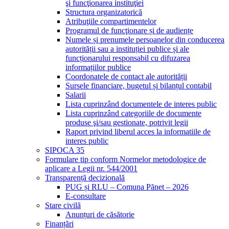
şi funcţionarea instituţiei
Structura organizatorică
Atribuţiile compartimentelor
Programul de funcţionare și de audiențe
Numele și prenumele persoanelor din conducerea
autorității sau a instituției publice și ale
funcționarului responsabil cu difuzarea
informațiilor publice
Coordonatele de contact ale autorității
Sursele financiare, bugetul și bilanțul contabil
Salarii
Lista cuprinzând documentele de interes public
Lista cuprinzând categoriile de documente
produse şi/sau gestionate, potrivit legii
Raport privind liberul acces la informatiile de
interes public
SIPOCA 35
Formulare tip conform Normelor metodologice de
aplicare a Legii nr. 544/2001
Transparență decizională
PUG și RLU – Comuna Pănet – 2026
E-consultare
Stare civilă
Anunțuri de căsătorie
Finanțări