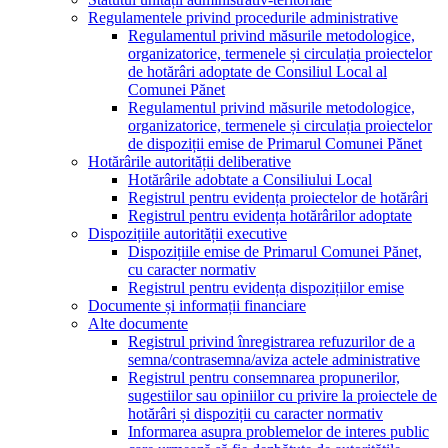
Regulamentele privind procedurile administrative
Regulamentul privind măsurile metodologice,
organizatorice, termenele și circulația proiectelor
de hotărâri adoptate de Consiliul Local al
Comunei Pănet
Regulamentul privind măsurile metodologice,
organizatorice, termenele și circulația proiectelor
de dispoziții emise de Primarul Comunei Pănet
Hotărârile autorității deliberative
Hotărârile adobtate a Consiliului Local
Registrul pentru evidența proiectelor de hotărâri
Registrul pentru evidența hotărârilor adoptate
Dispozițiile autorității executive
Dispozițiile emise de Primarul Comunei Pănet,
cu caracter normativ
Registrul pentru evidența dispozițiilor emise
Documente și informații financiare
Alte documente
Registrul privind înregistrarea refuzurilor de a
semna/contrasemna/aviza actele administrative
Registrul pentru consemnarea propunerilor,
sugestiilor sau opiniilor cu privire la proiectele de
hotărâri și dispoziții cu caracter normativ
Informarea asupra problemelor de interes public