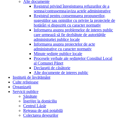
Alte documente
Registrul privind înregistrarea refuzurilor de a
semna/contrasemna/aviza actele administrative
Registrul pentru consemnarea propunerilor,
sugestiilor sau opiniilor cu privire la proiectele de
hotărâri și dispoziții cu caracter normativ
Informarea asupra problemelor de interes public
care urmează să fie dezbătute de autoritățile
administrației publice locale
Informarea asupra proiectelor de acte
administrative cu caracter normativ
Minute ședințe publice locale
Procesele verbale ale ședințelor Consiliul Local
al Comunei Pănet
Declarații de căsătorie
Alte documente de interes public
Instituții de învățământ
Culte religioase
Organizații
Servicii publice
Sănătate
Îngrijire la domiciliu
Centrul Lázár
Rețeaua de apă potabilă
Colectarea deșeurilor