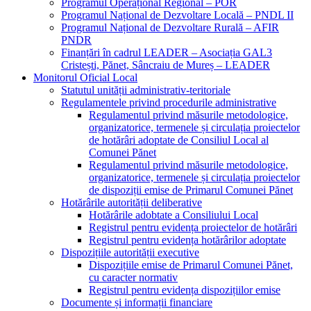
Programul Operațional Regional – POR
Programul Național de Dezvoltare Locală – PNDL II
Programul Național de Dezvoltare Rurală – AFIR
PNDR
Finanțări în cadrul LEADER – Asociația GAL3
Cristești, Pănet, Sâncraiu de Mureș – LEADER
Monitorul Oficial Local
Statutul unității administrativ-teritoriale
Regulamentele privind procedurile administrative
Regulamentul privind măsurile metodologice,
organizatorice, termenele și circulația proiectelor
de hotărâri adoptate de Consiliul Local al
Comunei Pănet
Regulamentul privind măsurile metodologice,
organizatorice, termenele și circulația proiectelor
de dispoziții emise de Primarul Comunei Pănet
Hotărârile autorității deliberative
Hotărârile adobtate a Consiliului Local
Registrul pentru evidența proiectelor de hotărâri
Registrul pentru evidența hotărârilor adoptate
Dispozițiile autorității executive
Dispozițiile emise de Primarul Comunei Pănet,
cu caracter normativ
Registrul pentru evidența dispozițiilor emise
Documente și informații financiare