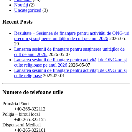
Noutăți
(2)
Uncategorized
(3)
Recent Posts
Rezultate – Sesiunea de finanțare pentru activități de ONG-uri
precum și susținerea unităților de cult pe anul 2026
2026-05-
29
Lansarea sesiunii de finanțare pentru susținerea unităților de
cult pe anul 2026.
2026-05-07
Lansarea sesiunii de finanțare pentru activități de ONG-uri și
culte religioase pe anul 2026
2026-05-07
Lansarea sesiunii de finanțare pentru activități de ONG-uri și
culte religioase
2025-09-01
Numere de telefoane utile
Primăria Pănet
+40-265-322112
Poliția – biroul local
+40-265-322155
Dispensarul Medical
+40-265-322161