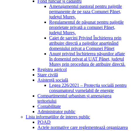
Fond funciar și cadastru
Amenajamentul pastoral pentru pajiștile
permanente de pe raza Comunei Pănet,
județul Mureș.
Regulamentul de pășunat pentru pajiștile
proprietate privată a comunei Pănet,
județul Mureș.
Caiet de sarcini Privind Închirierea prin
atribuire directă a pajiștilor aparținând
domeniului privat a Comunei Pănet
Anunț privind închirierea pășunilor aflate
în domeniul privat al UAT Pănet, județul
Mureș prin procedura de atribuire directă.
Registru agricol
Stare civilă
Asistență socială
Legea 226/2021 – Protecția socială pentru
consumatorul vurnelabil de energie
Compartimentul urbanism și amenajarea
teritoriului
Contabilitate
Administrator public
Lista informațiilor de interes public
POAD
Actele normative care reglementează organizarea