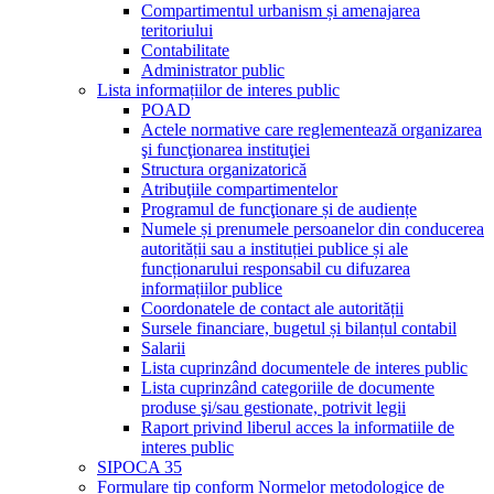
Compartimentul urbanism și amenajarea
teritoriului
Contabilitate
Administrator public
Lista informațiilor de interes public
POAD
Actele normative care reglementează organizarea
şi funcţionarea instituţiei
Structura organizatorică
Atribuţiile compartimentelor
Programul de funcţionare și de audiențe
Numele și prenumele persoanelor din conducerea
autorității sau a instituției publice și ale
funcționarului responsabil cu difuzarea
informațiilor publice
Coordonatele de contact ale autorității
Sursele financiare, bugetul și bilanțul contabil
Salarii
Lista cuprinzând documentele de interes public
Lista cuprinzând categoriile de documente
produse şi/sau gestionate, potrivit legii
Raport privind liberul acces la informatiile de
interes public
SIPOCA 35
Formulare tip conform Normelor metodologice de