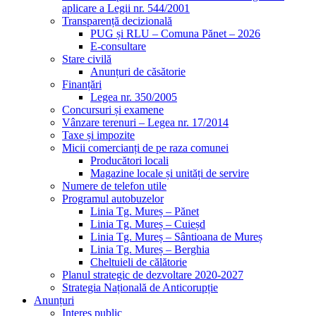
aplicare a Legii nr. 544/2001
Transparență decizională
PUG și RLU – Comuna Pănet – 2026
E-consultare
Stare civilă
Anunțuri de căsătorie
Finanțări
Legea nr. 350/2005
Concursuri și examene
Vânzare terenuri – Legea nr. 17/2014
Taxe și impozite
Micii comercianți de pe raza comunei
Producători locali
Magazine locale și unități de servire
Numere de telefon utile
Programul autobuzelor
Linia Tg. Mureș – Pănet
Linia Tg. Mureș – Cuieșd
Linia Tg. Mureș – Sântioana de Mureș
Linia Tg. Mureș – Berghia
Cheltuieli de călătorie
Planul strategic de dezvoltare 2020-2027
Strategia Națională de Anticorupție
Anunțuri
Interes public