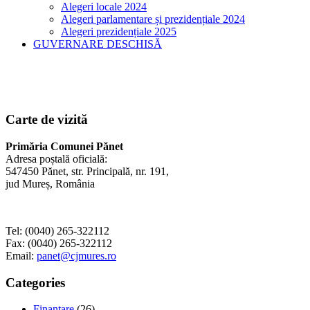
Alegeri locale 2024
Alegeri parlamentare și prezidențiale 2024
Alegeri prezidențiale 2025
GUVERNARE DESCHISĂ
Carte de vizită
Primăria Comunei Pănet
Adresa poștală oficială:
547450 Pănet, str. Principală, nr. 191,
jud Mureș, România
Tel: (0040) 265-322112
Fax: (0040) 265-322112
Email:
panet@cjmures.ro
Categories
Finanțare
(26)