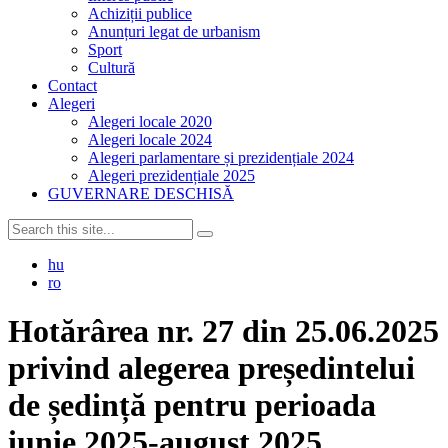
Achiziții publice
Anunțuri legat de urbanism
Sport
Cultură
Contact
Alegeri
Alegeri locale 2020
Alegeri locale 2024
Alegeri parlamentare și prezidențiale 2024
Alegeri prezidențiale 2025
GUVERNARE DESCHISĂ
hu
ro
Hotărârea nr. 27 din 25.06.2025
privind alegerea președintelui
de ședință pentru perioada
iunie 2025-august 2025