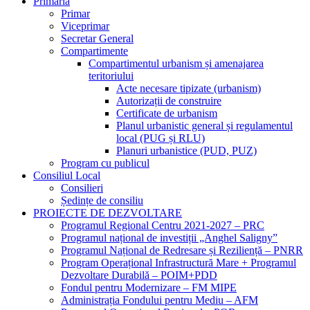
Primăria
Primar
Viceprimar
Secretar General
Compartimente
Compartimentul urbanism și amenajarea
teritoriului
Acte necesare tipizate (urbanism)
Autorizații de construire
Certificate de urbanism
Planul urbanistic general și regulamentul
local (PUG și RLU)
Planuri urbanistice (PUD, PUZ)
Program cu publicul
Consiliul Local
Consilieri
Ședințe de consiliu
PROIECTE DE DEZVOLTARE
Programul Regional Centru 2021-2027 – PRC
Programul național de investiții „Anghel Saligny”
Programul Național de Redresare și Reziliență – PNRR
Program Operațional Infrastructură Mare + Programul
Dezvoltare Durabilă – POIM+PDD
Fondul pentru Modernizare – FM MIPE
Administrația Fondului pentru Mediu – AFM