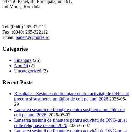
547450 Pănet, str. Principală, nr. 191,
jud Mureș, România
Tel: (0040) 265-322112
Fax: (0040) 265-322112
Email:
panet@cjmures.ro
Categories
Finanțare
(26)
Noutăți
(2)
Uncategorized
(3)
Recent Posts
Rezultate – Sesiunea de finanțare pentru activități de ONG-uri
precum și susținerea unităților de cult pe anul 2026
2026-05-
29
Lansarea sesiunii de finanțare pentru susținerea unităților de
cult pe anul 2026.
2026-05-07
Lansarea sesiunii de finanțare pentru activități de ONG-uri și
culte religioase pe anul 2026
2026-05-07
Lansarea sesiunii de finanțare pentru activități de ONG-uri și