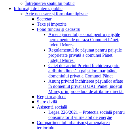
Întreținerea spațiului public
Informații de interes public
Acte necesare și formulare tipizate
Secretar
Taxe și impozite
Fond funciar și cadastru
Amenajamentul pastoral pentru pajiștile
permanente de pe raza Comunei Pănet,
județul Mureș.
Regulamentul de pășunat pentru pajiștile
proprietate privată a comunei Pănet,
județul Mureș.
Caiet de sarcini Privind Închirierea prin
atribuire directă a pajiștilor aparținând
domeniului privat a Comunei Pănet
Anunț privind închirierea pășunilor aflate
în domeniul privat al UAT Pănet, județul
Mureș prin procedura de atribuire directă.
Registru agricol
Stare civilă
Asistență socială
Legea 226/2021 – Protecția socială pentru
consumatorul vurnelabil de energie
Compartimentul urbanism și amenajarea
teritoriului