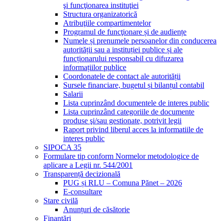
şi funcţionarea instituţiei
Structura organizatorică
Atribuţiile compartimentelor
Programul de funcţionare și de audiențe
Numele și prenumele persoanelor din conducerea
autorității sau a instituției publice și ale
funcționarului responsabil cu difuzarea
informațiilor publice
Coordonatele de contact ale autorității
Sursele financiare, bugetul și bilanțul contabil
Salarii
Lista cuprinzând documentele de interes public
Lista cuprinzând categoriile de documente
produse şi/sau gestionate, potrivit legii
Raport privind liberul acces la informatiile de
interes public
SIPOCA 35
Formulare tip conform Normelor metodologice de
aplicare a Legii nr. 544/2001
Transparență decizională
PUG și RLU – Comuna Pănet – 2026
E-consultare
Stare civilă
Anunțuri de căsătorie
Finanțări