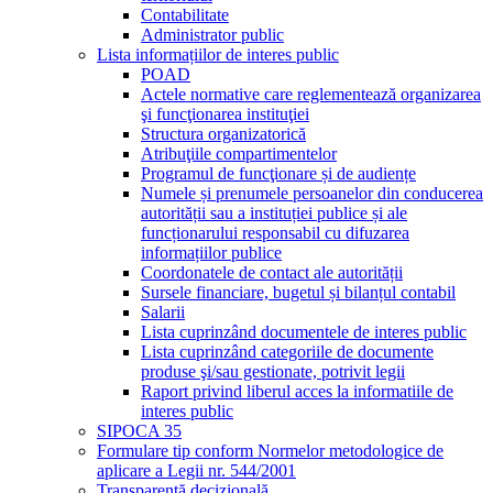
Contabilitate
Administrator public
Lista informațiilor de interes public
POAD
Actele normative care reglementează organizarea
şi funcţionarea instituţiei
Structura organizatorică
Atribuţiile compartimentelor
Programul de funcţionare și de audiențe
Numele și prenumele persoanelor din conducerea
autorității sau a instituției publice și ale
funcționarului responsabil cu difuzarea
informațiilor publice
Coordonatele de contact ale autorității
Sursele financiare, bugetul și bilanțul contabil
Salarii
Lista cuprinzând documentele de interes public
Lista cuprinzând categoriile de documente
produse şi/sau gestionate, potrivit legii
Raport privind liberul acces la informatiile de
interes public
SIPOCA 35
Formulare tip conform Normelor metodologice de
aplicare a Legii nr. 544/2001
Transparență decizională