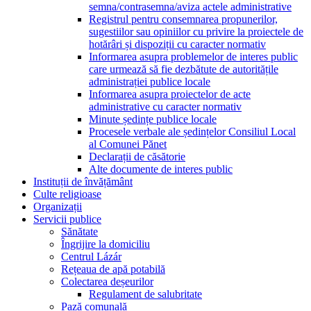
semna/contrasemna/aviza actele administrative
Registrul pentru consemnarea propunerilor,
sugestiilor sau opiniilor cu privire la proiectele de
hotărâri și dispoziții cu caracter normativ
Informarea asupra problemelor de interes public
care urmează să fie dezbătute de autoritățile
administrației publice locale
Informarea asupra proiectelor de acte
administrative cu caracter normativ
Minute ședințe publice locale
Procesele verbale ale ședințelor Consiliul Local
al Comunei Pănet
Declarații de căsătorie
Alte documente de interes public
Instituții de învățământ
Culte religioase
Organizații
Servicii publice
Sănătate
Îngrijire la domiciliu
Centrul Lázár
Rețeaua de apă potabilă
Colectarea deșeurilor
Regulament de salubritate
Pază comunală