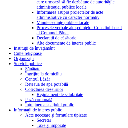
care urmează să fie dezbătute de autoritățile
administrației publice locale
Informarea asupra proiectelor de acte
administrative cu caracter normativ
Minute ședințe publice locale
Procesele verbale ale ședințelor Consiliul Local
al Comunei Pănet
Declarații de căsătorie
Alte documente de interes public
Instituții de învățământ
Culte religioase
Organizații
Servicii publice
Sănătate
Îngrijire la domiciliu
Centrul Lázár
Rețeaua de apă potabilă
Colectarea deșeurilor
Regulament de salubritate
Pază comunală
Întreținerea spațiului public
Informații de interes public
Acte necesare și formulare tipizate
Secretar
Taxe și impozite