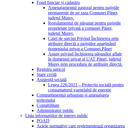
Fond funciar și cadastru
Amenajamentul pastoral pentru pajiștile
permanente de pe raza Comunei Pănet,
județul Mureș.
Regulamentul de pășunat pentru pajiștile
proprietate privată a comunei Pănet,
județul Mureș.
Caiet de sarcini Privind Închirierea prin
atribuire directă a pajiștilor aparținând
domeniului privat a Comunei Pănet
Anunț privind închirierea pășunilor aflate
în domeniul privat al UAT Pănet, județul
Mureș prin procedura de atribuire directă.
Registru agricol
Stare civilă
Asistență socială
Legea 226/2021 – Protecția socială pentru
consumatorul vurnelabil de energie
Compartimentul urbanism și amenajarea
teritoriului
Contabilitate
Administrator public
Lista informațiilor de interes public
POAD
Actele normative care reglementează organizarea