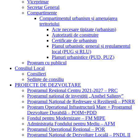
Viceprimar
Secretar General
Compartimente
Compartimentul urbanism și amenajarea
teritoriului
Acte necesare tipizate (urbanism)
Autorizații de construire
Certificate de urbanism
Planul urbanistic general și regulamentul
local (PUG și RLU)
Planuri urbanistice (PUD, PUZ)
Program cu publicul
Consiliul Local
Consilieri
Ședințe de consiliu
PROIECTE DE DEZVOLTARE
Programul Regional Centru 2021-2027 – PRC
Programul național de investiții „Anghel Saligny”
Programul Național de Redresare și Reziliență – PNRR
Program Operațional Infrastructură Mare + Programul
Dezvoltare Durabilă – POIM+PDD
Fondul pentru Modernizare – FM MIPE
Administrația Fondului pentru Mediu – AFM
Programul Operațional Regional – POR
Programul Național de Dezvoltare Locală – PNDL II