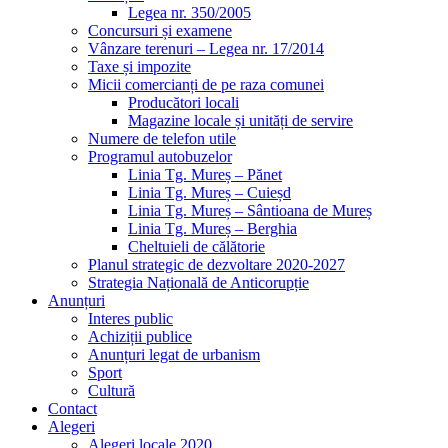
Legea nr. 350/2005
Concursuri și examene
Vânzare terenuri – Legea nr. 17/2014
Taxe și impozite
Micii comercianți de pe raza comunei
Producători locali
Magazine locale și unități de servire
Numere de telefon utile
Programul autobuzelor
Linia Tg. Mureș – Pănet
Linia Tg. Mureș – Cuieșd
Linia Tg. Mureș – Sântioana de Mureș
Linia Tg. Mureș – Berghia
Cheltuieli de călătorie
Planul strategic de dezvoltare 2020-2027
Strategia Națională de Anticorupție
Anunțuri
Interes public
Achiziții publice
Anunțuri legat de urbanism
Sport
Cultură
Contact
Alegeri
Alegeri locale 2020