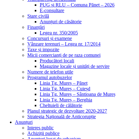
PUG și RLU – Comuna Pănet – 2026
E-consultare
Stare civilă
Anunțuri de căsătorie
Finanțări
Legea nr. 350/2005
Concursuri și examene
Vânzare terenuri – Legea nr. 17/2014
Taxe și impozite
Micii comercianți de pe raza comunei
Producători locali
Magazine locale și unități de servire
Numere de telefon utile
Programul autobuzelor
Linia Tg. Mureș – Pănet
Linia Tg. Mureș – Cuieșd
Linia Tg. Mureș – Sântioana de Mureș
Linia Tg. Mureș – Berghia
Cheltuieli de călătorie
Planul strategic de dezvoltare 2020-2027
Strategia Națională de Anticorupție
Anunțuri
Interes public
Achiziții publice
Anunțuri legat de urbanism