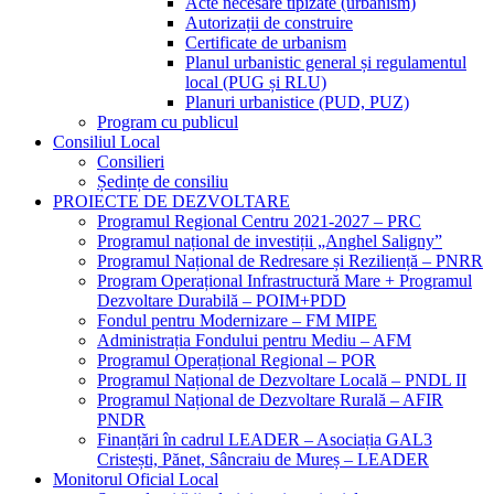
Acte necesare tipizate (urbanism)
Autorizații de construire
Certificate de urbanism
Planul urbanistic general și regulamentul
local (PUG și RLU)
Planuri urbanistice (PUD, PUZ)
Program cu publicul
Consiliul Local
Consilieri
Ședințe de consiliu
PROIECTE DE DEZVOLTARE
Programul Regional Centru 2021-2027 – PRC
Programul național de investiții „Anghel Saligny”
Programul Național de Redresare și Reziliență – PNRR
Program Operațional Infrastructură Mare + Programul
Dezvoltare Durabilă – POIM+PDD
Fondul pentru Modernizare – FM MIPE
Administrația Fondului pentru Mediu – AFM
Programul Operațional Regional – POR
Programul Național de Dezvoltare Locală – PNDL II
Programul Național de Dezvoltare Rurală – AFIR
PNDR
Finanțări în cadrul LEADER – Asociația GAL3
Cristești, Pănet, Sâncraiu de Mureș – LEADER
Monitorul Oficial Local