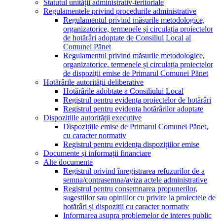
Statutul unității administrativ-teritoriale
Regulamentele privind procedurile administrative
Regulamentul privind măsurile metodologice,
organizatorice, termenele și circulația proiectelor
de hotărâri adoptate de Consiliul Local al
Comunei Pănet
Regulamentul privind măsurile metodologice,
organizatorice, termenele și circulația proiectelor
de dispoziții emise de Primarul Comunei Pănet
Hotărârile autorității deliberative
Hotărârile adobtate a Consiliului Local
Registrul pentru evidența proiectelor de hotărâri
Registrul pentru evidența hotărârilor adoptate
Dispozițiile autorității executive
Dispozițiile emise de Primarul Comunei Pănet,
cu caracter normativ
Registrul pentru evidența dispozițiilor emise
Documente și informații financiare
Alte documente
Registrul privind înregistrarea refuzurilor de a
semna/contrasemna/aviza actele administrative
Registrul pentru consemnarea propunerilor,
sugestiilor sau opiniilor cu privire la proiectele de
hotărâri și dispoziții cu caracter normativ
Informarea asupra problemelor de interes public