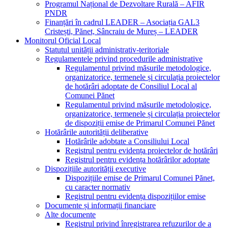
Programul Național de Dezvoltare Rurală – AFIR
PNDR
Finanțări în cadrul LEADER – Asociația GAL3
Cristești, Pănet, Sâncraiu de Mureș – LEADER
Monitorul Oficial Local
Statutul unității administrativ-teritoriale
Regulamentele privind procedurile administrative
Regulamentul privind măsurile metodologice,
organizatorice, termenele și circulația proiectelor
de hotărâri adoptate de Consiliul Local al
Comunei Pănet
Regulamentul privind măsurile metodologice,
organizatorice, termenele și circulația proiectelor
de dispoziții emise de Primarul Comunei Pănet
Hotărârile autorității deliberative
Hotărârile adobtate a Consiliului Local
Registrul pentru evidența proiectelor de hotărâri
Registrul pentru evidența hotărârilor adoptate
Dispozițiile autorității executive
Dispozițiile emise de Primarul Comunei Pănet,
cu caracter normativ
Registrul pentru evidența dispozițiilor emise
Documente și informații financiare
Alte documente
Registrul privind înregistrarea refuzurilor de a