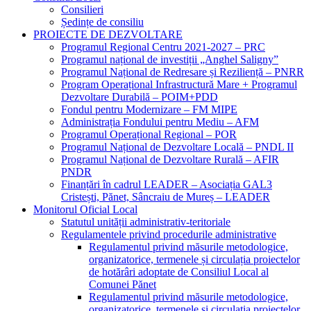
Consilieri
Ședințe de consiliu
PROIECTE DE DEZVOLTARE
Programul Regional Centru 2021-2027 – PRC
Programul național de investiții „Anghel Saligny”
Programul Național de Redresare și Reziliență – PNRR
Program Operațional Infrastructură Mare + Programul
Dezvoltare Durabilă – POIM+PDD
Fondul pentru Modernizare – FM MIPE
Administrația Fondului pentru Mediu – AFM
Programul Operațional Regional – POR
Programul Național de Dezvoltare Locală – PNDL II
Programul Național de Dezvoltare Rurală – AFIR
PNDR
Finanțări în cadrul LEADER – Asociația GAL3
Cristești, Pănet, Sâncraiu de Mureș – LEADER
Monitorul Oficial Local
Statutul unității administrativ-teritoriale
Regulamentele privind procedurile administrative
Regulamentul privind măsurile metodologice,
organizatorice, termenele și circulația proiectelor
de hotărâri adoptate de Consiliul Local al
Comunei Pănet
Regulamentul privind măsurile metodologice,
organizatorice, termenele și circulația proiectelor