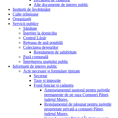
Alte documente de interes public
Instituții de învățământ
Culte religioase
Organizații
Servicii publice
Sănătate
Îngrijire la domiciliu
Centrul Lázár
Rețeaua de apă potabilă
Colectarea deșeurilor
Regulament de salubritate
Pază comunală
Întreținerea spațiului public
Informații de interes public
Acte necesare și formulare tipizate
Secretar
Taxe și impozite
Fond funciar și cadastru
Amenajamentul pastoral pentru pajiștile
permanente de pe raza Comunei Pănet,
județul Mureș.
Regulamentul de pășunat pentru pajiștile
proprietate privată a comunei Pănet,
județul Mureș.