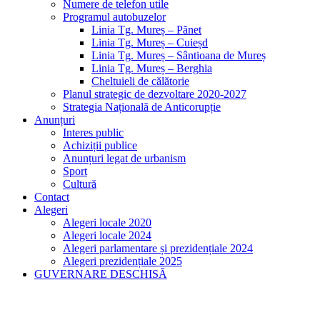
Numere de telefon utile
Programul autobuzelor
Linia Tg. Mureș – Pănet
Linia Tg. Mureș – Cuieșd
Linia Tg. Mureș – Sântioana de Mureș
Linia Tg. Mureș – Berghia
Cheltuieli de călătorie
Planul strategic de dezvoltare 2020-2027
Strategia Națională de Anticorupție
Anunțuri
Interes public
Achiziții publice
Anunțuri legat de urbanism
Sport
Cultură
Contact
Alegeri
Alegeri locale 2020
Alegeri locale 2024
Alegeri parlamentare și prezidențiale 2024
Alegeri prezidențiale 2025
GUVERNARE DESCHISĂ