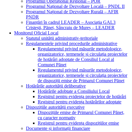
Programul Operațional Regional – POR
Programul Național de Dezvoltare Locală – PNDL II
Programul Național de Dezvoltare Rurală – AFIR
PNDR
Finanțări în cadrul LEADER – Asociația GAL3
Cristești, Pănet, Sâncraiu de Mureș – LEADER
Monitorul Oficial Local
Statutul unității administrativ-teritoriale
Regulamentele privind procedurile administrative
Regulamentul privind măsurile metodologice,
organizatorice, termenele și circulația proiectelor
de hotărâri adoptate de Consiliul Local al
Comunei Pănet
Regulamentul privind măsurile metodologice,
organizatorice, termenele și circulația proiectelor
de dispoziții emise de Primarul Comunei Pănet
Hotărârile autorității deliberative
Hotărârile adobtate a Consiliului Local
Registrul pentru evidența proiectelor de hotărâri
Registrul pentru evidența hotărârilor adoptate
Dispozițiile autorității executive
Dispozițiile emise de Primarul Comunei Pănet,
cu caracter normativ
Registrul pentru evidența dispozițiilor emise
Documente și informații financiare