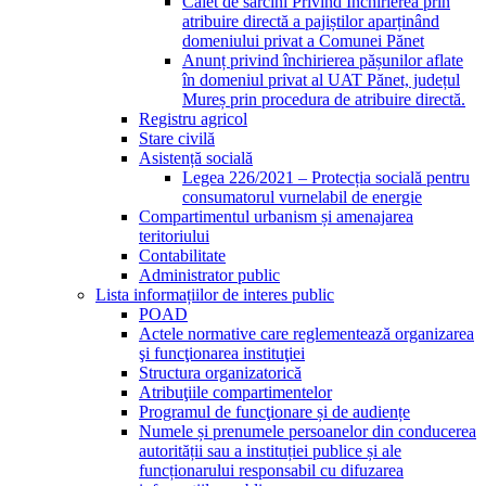
Caiet de sarcini Privind Închirierea prin
atribuire directă a pajiștilor aparținând
domeniului privat a Comunei Pănet
Anunț privind închirierea pășunilor aflate
în domeniul privat al UAT Pănet, județul
Mureș prin procedura de atribuire directă.
Registru agricol
Stare civilă
Asistență socială
Legea 226/2021 – Protecția socială pentru
consumatorul vurnelabil de energie
Compartimentul urbanism și amenajarea
teritoriului
Contabilitate
Administrator public
Lista informațiilor de interes public
POAD
Actele normative care reglementează organizarea
şi funcţionarea instituţiei
Structura organizatorică
Atribuţiile compartimentelor
Programul de funcţionare și de audiențe
Numele și prenumele persoanelor din conducerea
autorității sau a instituției publice și ale
funcționarului responsabil cu difuzarea