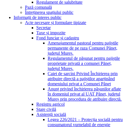
Regulament de salubritate
Pază comunală
Întreținerea spațiului public
Informații de interes public
Acte necesare și formulare tipizate
Secretar
Taxe și impozite
Fond funciar și cadastru
Amenajamentul pastoral pentru pajiștile
permanente de pe raza Comunei Pănet,
județul Mureș.
Regulamentul de pășunat pentru pajiștile
proprietate privată a comunei Pănet,
județul Mureș.
Caiet de sarcini Privind Închirierea prin
atribuire directă a pajiștilor aparținând
domeniului privat a Comunei Pănet
Anunț privind închirierea pășunilor aflate
în domeniul privat al UAT Pănet, județul
Mureș prin procedura de atribuire directă.
Registru agricol
Stare civilă
Asistență socială
Legea 226/2021 – Protecția socială pentru
consumatorul vurnelabil de energie