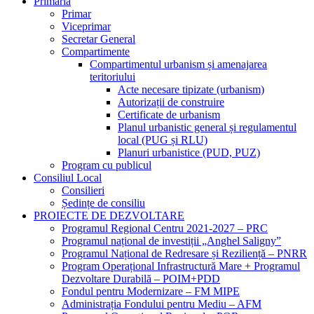
Primăria
Primar
Viceprimar
Secretar General
Compartimente
Compartimentul urbanism și amenajarea
teritoriului
Acte necesare tipizate (urbanism)
Autorizații de construire
Certificate de urbanism
Planul urbanistic general și regulamentul
local (PUG și RLU)
Planuri urbanistice (PUD, PUZ)
Program cu publicul
Consiliul Local
Consilieri
Ședințe de consiliu
PROIECTE DE DEZVOLTARE
Programul Regional Centru 2021-2027 – PRC
Programul național de investiții „Anghel Saligny”
Programul Național de Redresare și Reziliență – PNRR
Program Operațional Infrastructură Mare + Programul
Dezvoltare Durabilă – POIM+PDD
Fondul pentru Modernizare – FM MIPE
Administrația Fondului pentru Mediu – AFM