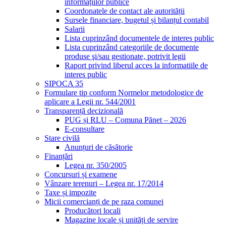
informațiilor publice
Coordonatele de contact ale autorității
Sursele financiare, bugetul și bilanțul contabil
Salarii
Lista cuprinzând documentele de interes public
Lista cuprinzând categoriile de documente
produse şi/sau gestionate, potrivit legii
Raport privind liberul acces la informatiile de
interes public
SIPOCA 35
Formulare tip conform Normelor metodologice de
aplicare a Legii nr. 544/2001
Transparență decizională
PUG și RLU – Comuna Pănet – 2026
E-consultare
Stare civilă
Anunțuri de căsătorie
Finanțări
Legea nr. 350/2005
Concursuri și examene
Vânzare terenuri – Legea nr. 17/2014
Taxe și impozite
Micii comercianți de pe raza comunei
Producători locali
Magazine locale și unități de servire