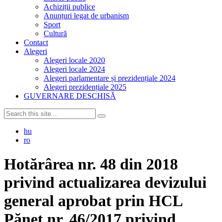
Achiziții publice
Anunțuri legat de urbanism
Sport
Cultură
Contact
Alegeri
Alegeri locale 2020
Alegeri locale 2024
Alegeri parlamentare și prezidențiale 2024
Alegeri prezidențiale 2025
GUVERNARE DESCHISĂ
hu
ro
Hotărârea nr. 48 din 2018
privind actualizarea devizului
general aprobat prin HCL
Pănet nr. 46/2017 privind