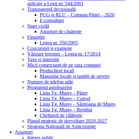
aplicare a Legii nr. 544/2001
Transparență decizională
PUG și RLU – Comuna Pănet – 2026
E-consultare
Stare civilă
Anunțuri de căsătorie
Finanțări
Legea nr. 350/2005
Concursuri și examene
Vânzare terenuri – Legea nr. 17/2014
Taxe și impozite
Micii comercianți de pe raza comunei
Producători locali
Magazine locale și unități de servire
Numere de telefon utile
Programul autobuzelor
Linia Tg. Mureș – Pănet
Linia Tg. Mureș – Cuieșd
Linia Tg. Mureș – Sântioana de Mureș
Linia Tg. Mureș – Berghia
Cheltuieli de călătorie
Planul strategic de dezvoltare 2020-2027
Strategia Națională de Anticorupție
Anunțuri
Interes public