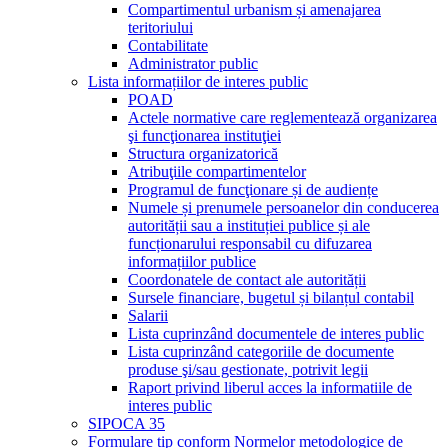
Compartimentul urbanism și amenajarea
teritoriului
Contabilitate
Administrator public
Lista informațiilor de interes public
POAD
Actele normative care reglementează organizarea
şi funcţionarea instituţiei
Structura organizatorică
Atribuţiile compartimentelor
Programul de funcţionare și de audiențe
Numele și prenumele persoanelor din conducerea
autorității sau a instituției publice și ale
funcționarului responsabil cu difuzarea
informațiilor publice
Coordonatele de contact ale autorității
Sursele financiare, bugetul și bilanțul contabil
Salarii
Lista cuprinzând documentele de interes public
Lista cuprinzând categoriile de documente
produse şi/sau gestionate, potrivit legii
Raport privind liberul acces la informatiile de
interes public
SIPOCA 35
Formulare tip conform Normelor metodologice de