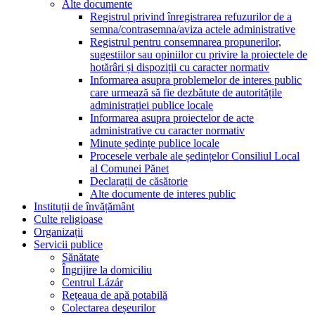
Alte documente
Registrul privind înregistrarea refuzurilor de a
semna/contrasemna/aviza actele administrative
Registrul pentru consemnarea propunerilor,
sugestiilor sau opiniilor cu privire la proiectele de
hotărâri și dispoziții cu caracter normativ
Informarea asupra problemelor de interes public
care urmează să fie dezbătute de autoritățile
administrației publice locale
Informarea asupra proiectelor de acte
administrative cu caracter normativ
Minute ședințe publice locale
Procesele verbale ale ședințelor Consiliul Local
al Comunei Pănet
Declarații de căsătorie
Alte documente de interes public
Instituții de învățământ
Culte religioase
Organizații
Servicii publice
Sănătate
Îngrijire la domiciliu
Centrul Lázár
Rețeaua de apă potabilă
Colectarea deșeurilor