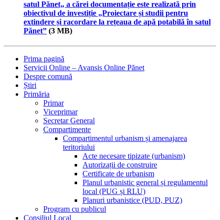
satul Pănet„ a cărei documentație este realizată prin
obiectivul de investiție „Proiectare și studii pentru
extindere și racordare la rețeaua de apă potabilă în satul
Pănet”
(3 MB)
Prima pagină
Servicii Online – Avansis Online Pănet
Despre comună
Știri
Primăria
Primar
Viceprimar
Secretar General
Compartimente
Compartimentul urbanism și amenajarea
teritoriului
Acte necesare tipizate (urbanism)
Autorizații de construire
Certificate de urbanism
Planul urbanistic general și regulamentul
local (PUG și RLU)
Planuri urbanistice (PUD, PUZ)
Program cu publicul
Consiliul Local