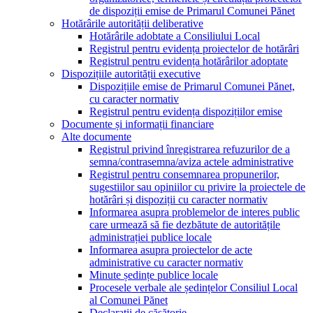
de dispoziții emise de Primarul Comunei Pănet
Hotărârile autorității deliberative
Hotărârile adobtate a Consiliului Local
Registrul pentru evidența proiectelor de hotărâri
Registrul pentru evidența hotărârilor adoptate
Dispozițiile autorității executive
Dispozițiile emise de Primarul Comunei Pănet,
cu caracter normativ
Registrul pentru evidența dispozițiilor emise
Documente și informații financiare
Alte documente
Registrul privind înregistrarea refuzurilor de a
semna/contrasemna/aviza actele administrative
Registrul pentru consemnarea propunerilor,
sugestiilor sau opiniilor cu privire la proiectele de
hotărâri și dispoziții cu caracter normativ
Informarea asupra problemelor de interes public
care urmează să fie dezbătute de autoritățile
administrației publice locale
Informarea asupra proiectelor de acte
administrative cu caracter normativ
Minute ședințe publice locale
Procesele verbale ale ședințelor Consiliul Local
al Comunei Pănet
Declarații de căsătorie