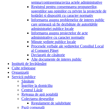
semna/contrasemna/aviza actele administrative
Registrul pentru consemnarea propunerilor,
sugestiilor sau opiniilor cu privire la proiectele de
hotărâri și dispoziții cu caracter normativ
Informarea asupra problemelor de interes public
care urmează să fie dezbătute de autoritățile
administrației publice locale
Informarea asupra proiectelor de acte
administrative cu caracter normativ
Minute ședințe publice locale
Procesele verbale ale ședințelor Consiliul Local
al Comunei Pănet
Declarații de căsătorie
Alte documente de interes public
Instituții de învățământ
Culte religioase
Organizații
Servicii publice
Sănătate
Îngrijire la domiciliu
Centrul Lázár
Rețeaua de apă potabilă
Colectarea deșeurilor
Regulament de salubritate
Pază comunală