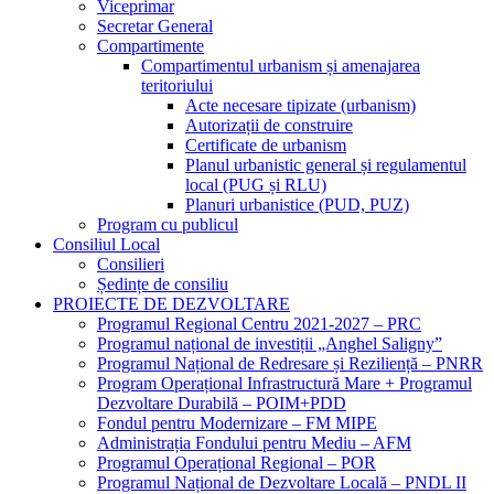
Viceprimar
Secretar General
Compartimente
Compartimentul urbanism și amenajarea
teritoriului
Acte necesare tipizate (urbanism)
Autorizații de construire
Certificate de urbanism
Planul urbanistic general și regulamentul
local (PUG și RLU)
Planuri urbanistice (PUD, PUZ)
Program cu publicul
Consiliul Local
Consilieri
Ședințe de consiliu
PROIECTE DE DEZVOLTARE
Programul Regional Centru 2021-2027 – PRC
Programul național de investiții „Anghel Saligny”
Programul Național de Redresare și Reziliență – PNRR
Program Operațional Infrastructură Mare + Programul
Dezvoltare Durabilă – POIM+PDD
Fondul pentru Modernizare – FM MIPE
Administrația Fondului pentru Mediu – AFM
Programul Operațional Regional – POR
Programul Național de Dezvoltare Locală – PNDL II