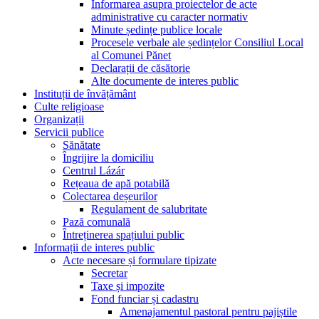
Informarea asupra proiectelor de acte
administrative cu caracter normativ
Minute ședințe publice locale
Procesele verbale ale ședințelor Consiliul Local
al Comunei Pănet
Declarații de căsătorie
Alte documente de interes public
Instituții de învățământ
Culte religioase
Organizații
Servicii publice
Sănătate
Îngrijire la domiciliu
Centrul Lázár
Rețeaua de apă potabilă
Colectarea deșeurilor
Regulament de salubritate
Pază comunală
Întreținerea spațiului public
Informații de interes public
Acte necesare și formulare tipizate
Secretar
Taxe și impozite
Fond funciar și cadastru
Amenajamentul pastoral pentru pajiștile