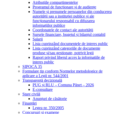
Atribuţiile compartimentelor
Programul de funcţionare și de audiențe
Numele și prenumele persoanelor din conducerea
autorității sau a instituției publice și ale
funcționarului responsabil cu difuzarea
informațiilor publice
Coordonatele de contact ale autorității
Sursele financiare, bugetul și bilanțul contabil
Salarii
Lista cuprinzând documentele de interes public
Lista cuprinzând categoriile de documente
produse şi/sau gestionate, potrivit legii
Raport privind liberul acces la informatiile de
interes public
SIPOCA 35
Formulare tip conform Normelor metodologice de
aplicare a Legii nr. 544/2001
Transparență decizională
PUG și RLU – Comuna Pănet – 2026
E-consultare
Stare civilă
Anunțuri de căsătorie
Finanțări
Legea nr. 350/2005
Concursuri și examene