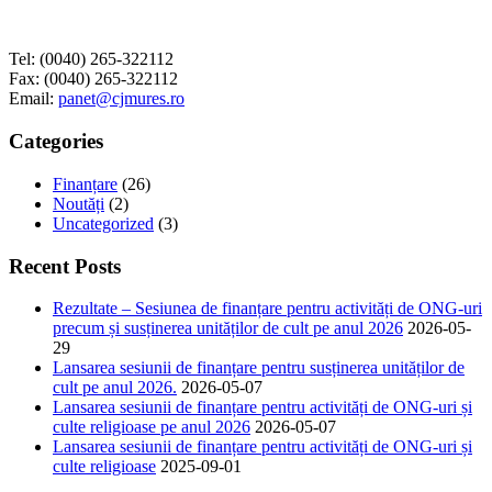
Tel: (0040) 265-322112
Fax: (0040) 265-322112
Email:
panet@cjmures.ro
Categories
Finanțare
(26)
Noutăți
(2)
Uncategorized
(3)
Recent Posts
Rezultate – Sesiunea de finanțare pentru activități de ONG-uri
precum și susținerea unităților de cult pe anul 2026
2026-05-
29
Lansarea sesiunii de finanțare pentru susținerea unităților de
cult pe anul 2026.
2026-05-07
Lansarea sesiunii de finanțare pentru activități de ONG-uri și
culte religioase pe anul 2026
2026-05-07
Lansarea sesiunii de finanțare pentru activități de ONG-uri și
culte religioase
2025-09-01