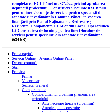
completarea HCL Pănet nr. 37/2022 privind aprobarea
depunerii proiectului ,,Construierea locuințe nZEB plus
pentru tineri /locuințe de serviciu pentru specialiști din
sănătate și învățământ în Comuna Pănet” în vederea
finanțării prin Planul Națioanal de Redresare și
Reziliență. Componenta C10-Fondul Local , Operațiunea
I,2-Construirea de locuințe pentru tineri /locuințe de
serviciu pentru specialiști din sănătate și învățământ ă
(634 kB)
Prima pagină
Servicii Online – Avansis Online Pănet
Despre comună
Știri
Primăria
Primar
Viceprimar
Secretar General
Compartimente
Compartimentul urbanism și amenajarea
teritoriului
Acte necesare tipizate (urbanism)
Autorizații de construire