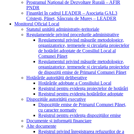
Programul Național de Dezvoltare Rurală – AFIR
PNDR
Finanțări în cadrul LEADER – Asociația GAL3
Cristești, Pănet, Sâncraiu de Mureș – LEADER
Monitorul Oficial Local
Statutul unității administrativ-teritoriale
Regulamentele privind procedurile administrative
Regulamentul privind măsurile metodologice,
organizatorice, termenele și circulația proiectelor
de hotărâri adoptate de Consiliul Local al
Comunei Pănet
Regulamentul privind măsurile metodologice,
organizatorice, termenele și circulația proiectelor
de dispoziții emise de Primarul Comunei Pănet
Hotărârile autorității deliberative
Hotărârile adobtate a Consiliului Local
Registrul pentru evidența proiectelor de hotărâri
Registrul pentru evidența hotărârilor adoptate
Dispozițiile autorității executive
Dispozițiile emise de Primarul Comunei Pănet,
cu caracter normativ
Registrul pentru evidența dispozițiilor emise
Documente și informații financiare
Alte documente
Registrul privind înregistrarea refuzurilor de a