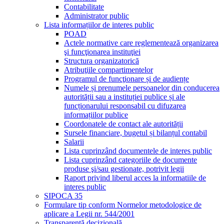
Contabilitate
Administrator public
Lista informațiilor de interes public
POAD
Actele normative care reglementează organizarea
şi funcţionarea instituţiei
Structura organizatorică
Atribuţiile compartimentelor
Programul de funcţionare și de audiențe
Numele și prenumele persoanelor din conducerea
autorității sau a instituției publice și ale
funcționarului responsabil cu difuzarea
informațiilor publice
Coordonatele de contact ale autorității
Sursele financiare, bugetul și bilanțul contabil
Salarii
Lista cuprinzând documentele de interes public
Lista cuprinzând categoriile de documente
produse şi/sau gestionate, potrivit legii
Raport privind liberul acces la informatiile de
interes public
SIPOCA 35
Formulare tip conform Normelor metodologice de
aplicare a Legii nr. 544/2001
Transparență decizională