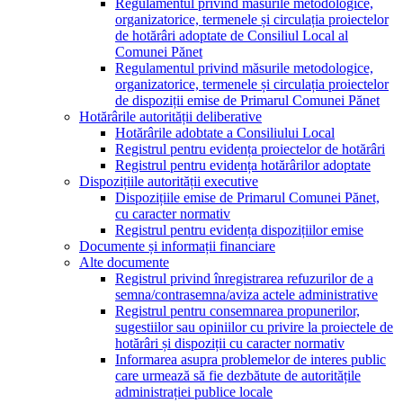
Regulamentul privind măsurile metodologice,
organizatorice, termenele și circulația proiectelor
de hotărâri adoptate de Consiliul Local al
Comunei Pănet
Regulamentul privind măsurile metodologice,
organizatorice, termenele și circulația proiectelor
de dispoziții emise de Primarul Comunei Pănet
Hotărârile autorității deliberative
Hotărârile adobtate a Consiliului Local
Registrul pentru evidența proiectelor de hotărâri
Registrul pentru evidența hotărârilor adoptate
Dispozițiile autorității executive
Dispozițiile emise de Primarul Comunei Pănet,
cu caracter normativ
Registrul pentru evidența dispozițiilor emise
Documente și informații financiare
Alte documente
Registrul privind înregistrarea refuzurilor de a
semna/contrasemna/aviza actele administrative
Registrul pentru consemnarea propunerilor,
sugestiilor sau opiniilor cu privire la proiectele de
hotărâri și dispoziții cu caracter normativ
Informarea asupra problemelor de interes public
care urmează să fie dezbătute de autoritățile
administrației publice locale