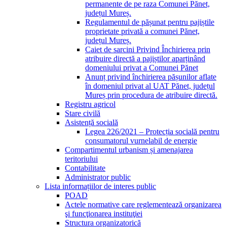
permanente de pe raza Comunei Pănet,
județul Mureș.
Regulamentul de pășunat pentru pajiștile
proprietate privată a comunei Pănet,
județul Mureș.
Caiet de sarcini Privind Închirierea prin
atribuire directă a pajiștilor aparținând
domeniului privat a Comunei Pănet
Anunț privind închirierea pășunilor aflate
în domeniul privat al UAT Pănet, județul
Mureș prin procedura de atribuire directă.
Registru agricol
Stare civilă
Asistență socială
Legea 226/2021 – Protecția socială pentru
consumatorul vurnelabil de energie
Compartimentul urbanism și amenajarea
teritoriului
Contabilitate
Administrator public
Lista informațiilor de interes public
POAD
Actele normative care reglementează organizarea
şi funcţionarea instituţiei
Structura organizatorică