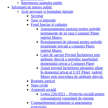
Întreținerea spațiului public
Informații de interes public
Acte necesare și formulare tipizate
Secretar
Taxe și impozite
Fond funciar și cadastru
Amenajamentul pastoral pentru pajiștile
permanente de pe raza Comunei Pănet,
județul Mureș.
Regulamentul de pășunat pentru pajiștile
proprietate privată a comunei Pănet,
județul Mureș.
Caiet de sarcini Privind Închirierea prin
atribuire directă a pajiștilor aparținând
domeniului privat a Comunei Pănet
Anunț privind închirierea pășunilor aflate
în domeniul privat al UAT Pănet, județul
Mureș prin procedura de atribuire directă.
Registru agricol
Stare civilă
Asistență socială
Legea 226/2021 – Protecția socială pentru
consumatorul vurnelabil de energie
Compartimentul urbanism și amenajarea
teritoriului