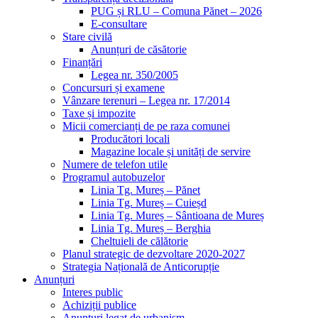
PUG și RLU – Comuna Pănet – 2026
E-consultare
Stare civilă
Anunțuri de căsătorie
Finanțări
Legea nr. 350/2005
Concursuri și examene
Vânzare terenuri – Legea nr. 17/2014
Taxe și impozite
Micii comercianți de pe raza comunei
Producători locali
Magazine locale și unități de servire
Numere de telefon utile
Programul autobuzelor
Linia Tg. Mureș – Pănet
Linia Tg. Mureș – Cuieșd
Linia Tg. Mureș – Sântioana de Mureș
Linia Tg. Mureș – Berghia
Cheltuieli de călătorie
Planul strategic de dezvoltare 2020-2027
Strategia Națională de Anticorupție
Anunțuri
Interes public
Achiziții publice
Anunțuri legat de urbanism