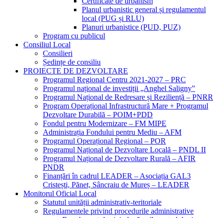
Certificate de urbanism
Planul urbanistic general și regulamentul
local (PUG și RLU)
Planuri urbanistice (PUD, PUZ)
Program cu publicul
Consiliul Local
Consilieri
Ședințe de consiliu
PROIECTE DE DEZVOLTARE
Programul Regional Centru 2021-2027 – PRC
Programul național de investiții „Anghel Saligny”
Programul Național de Redresare și Reziliență – PNRR
Program Operațional Infrastructură Mare + Programul
Dezvoltare Durabilă – POIM+PDD
Fondul pentru Modernizare – FM MIPE
Administrația Fondului pentru Mediu – AFM
Programul Operațional Regional – POR
Programul Național de Dezvoltare Locală – PNDL II
Programul Național de Dezvoltare Rurală – AFIR
PNDR
Finanțări în cadrul LEADER – Asociația GAL3
Cristești, Pănet, Sâncraiu de Mureș – LEADER
Monitorul Oficial Local
Statutul unității administrativ-teritoriale
Regulamentele privind procedurile administrative