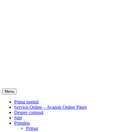
Menu
Prima pagină
Servicii Online – Avansis Online Pănet
Despre comună
Știri
Primăria
Primar