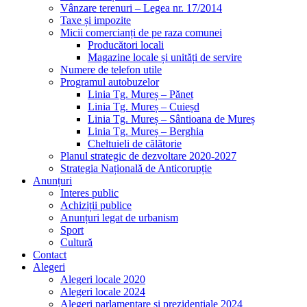
Vânzare terenuri – Legea nr. 17/2014
Taxe și impozite
Micii comercianți de pe raza comunei
Producători locali
Magazine locale și unități de servire
Numere de telefon utile
Programul autobuzelor
Linia Tg. Mureș – Pănet
Linia Tg. Mureș – Cuieșd
Linia Tg. Mureș – Sântioana de Mureș
Linia Tg. Mureș – Berghia
Cheltuieli de călătorie
Planul strategic de dezvoltare 2020-2027
Strategia Națională de Anticorupție
Anunțuri
Interes public
Achiziții publice
Anunțuri legat de urbanism
Sport
Cultură
Contact
Alegeri
Alegeri locale 2020
Alegeri locale 2024
Alegeri parlamentare și prezidențiale 2024