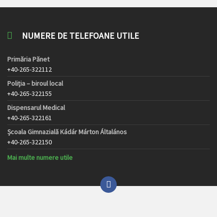
NUMERE DE TELEFOANE UTILE
Primăria Pănet
+40-265-322112
Poliția – biroul local
+40-265-322155
Dispensarul Medical
+40-265-322161
Școala Gimnazială Kádár Márton Általános
+40-265-322150
Mai multe numere utile