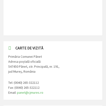
CARTE DE VIZITĂ
Primăria Comunei Pănet
Adresa poștală oficială:
547450 Pănet, str. Principală, nr. 191,
jud Mureș, România
Tel: (0040) 265-322112
Fax: (0040) 265-322112
Email:
panet@cjmures.ro