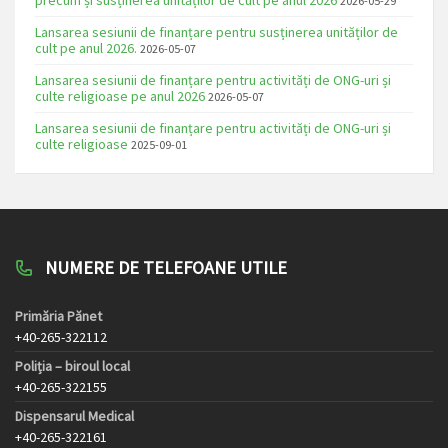
2026-05-29
Lansarea sesiunii de finanțare pentru susținerea unităților de
cult pe anul 2026.
2026-05-07
Lansarea sesiunii de finanțare pentru activități de ONG-uri și
culte religioase pe anul 2026
2026-05-07
Lansarea sesiunii de finanțare pentru activități de ONG-uri și
culte religioase
2025-09-01
NUMERE DE TELEFOANE UTILE
Primăria Pănet
+40-265-322112
Poliția – biroul local
+40-265-322155
Dispensarul Medical
+40-265-322161