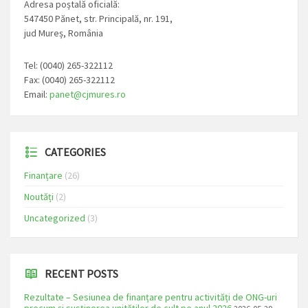
Adresa poștală oficială:
547450 Pănet, str. Principală, nr. 191,
jud Mureș, România
Tel: (0040) 265-322112
Fax: (0040) 265-322112
Email:
panet@cjmures.ro
CATEGORIES
Finanțare
(26)
Noutăți
(2)
Uncategorized
(3)
RECENT POSTS
Rezultate – Sesiunea de finanțare pentru activități de ONG-uri
precum și susținerea unităților de cult pe anul 2026