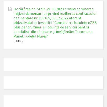
Hotărârea nr. 74 din 29. 08.2023 privind aprobarea
inițierii demersurilor privind rezilierea contractului
de finanțare nr. 138465/08.12.2022 aferent
obiectivului de investiții “Construirre locuințe nZEB
plus pentru tineri și locuințe de serviciu pentru
specialiști din sănptate și învățământ în comuna
Pănet, județul Mureș”
(503 kB)