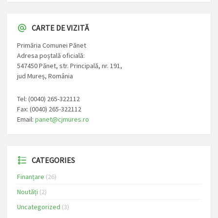
CARTE DE VIZITĂ
Primăria Comunei Pănet
Adresa poștală oficială:
547450 Pănet, str. Principală, nr. 191,
jud Mureș, România
Tel: (0040) 265-322112
Fax: (0040) 265-322112
Email:
panet@cjmures.ro
CATEGORIES
Finanțare
(26)
Noutăți
(2)
Uncategorized
(3)