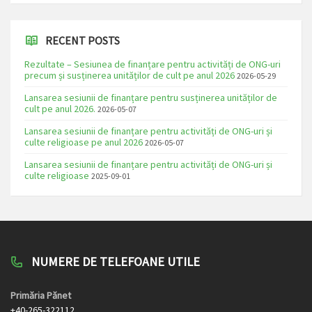
RECENT POSTS
Rezultate – Sesiunea de finanțare pentru activități de ONG-uri
precum și susținerea unităților de cult pe anul 2026
2026-05-29
Lansarea sesiunii de finanțare pentru susținerea unităților de
cult pe anul 2026.
2026-05-07
Lansarea sesiunii de finanțare pentru activități de ONG-uri și
culte religioase pe anul 2026
2026-05-07
Lansarea sesiunii de finanțare pentru activități de ONG-uri și
culte religioase
2025-09-01
NUMERE DE TELEFOANE UTILE
Primăria Pănet
+40-265-322112