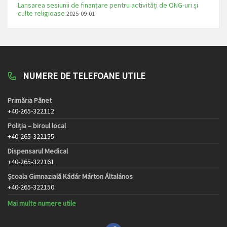
Lansarea sesiunii de finanțare pentru activități de ONG-uri și
culte religioase
2025-09-01
NUMERE DE TELEFOANE UTILE
Primăria Pănet
+40-265-322112
Poliția – biroul local
+40-265-322155
Dispensarul Medical
+40-265-322161
Școala Gimnazială Kádár Márton Általános
+40-265-322150
Mai multe numere utile