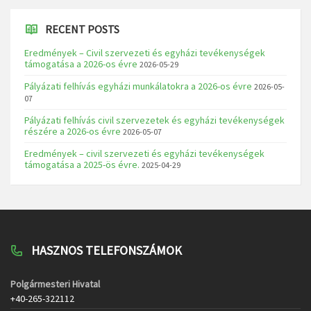
RECENT POSTS
Eredmények – Civil szervezeti és egyházi tevékenységek
támogatása a 2026-os évre
2026-05-29
Pályázati felhívás egyházi munkálatokra a 2026-os évre
2026-05-
07
Pályázati felhívás civil szervezetek és egyházi tevékenységek
részére a 2026-os évre
2026-05-07
Eredmények – civil szervezeti és egyházi tevékenységek
támogatása a 2025-ös évre.
2025-04-29
HASZNOS TELEFONSZÁMOK
Polgármesteri Hivatal
+40-265-322112