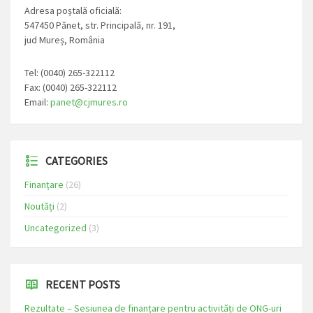
Adresa poștală oficială:
547450 Pănet, str. Principală, nr. 191,
jud Mureș, România
Tel: (0040) 265-322112
Fax: (0040) 265-322112
Email:
panet@cjmures.ro
CATEGORIES
Finanțare
(26)
Noutăți
(2)
Uncategorized
(3)
RECENT POSTS
Rezultate – Sesiunea de finanțare pentru activități de ONG-uri