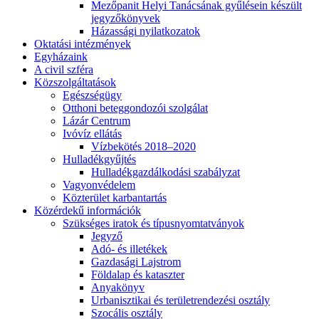
Mezőpanit Helyi Tanácsának gyűlésein készült
jegyzőkönyvek
Házassági nyilatkozatok
Oktatási intézmények
Egyházaink
A civil szféra
Közszolgáltatások
Egészségügy
Otthoni beteggondozói szolgálat
Lázár Centrum
Ivóvíz ellátás
Vízbekötés 2018–2020
Hulladékgyűjtés
Hulladékgazdálkodási szabályzat
Vagyonvédelem
Közterület karbantartás
Közérdekű információk
Szükséges iratok és típusnyomtatványok
Jegyző
Adó- és illetékek
Gazdasági Lajstrom
Földalap és kataszter
Anyakönyv
Urbanisztikai és területrendezési osztály
Szocális osztály