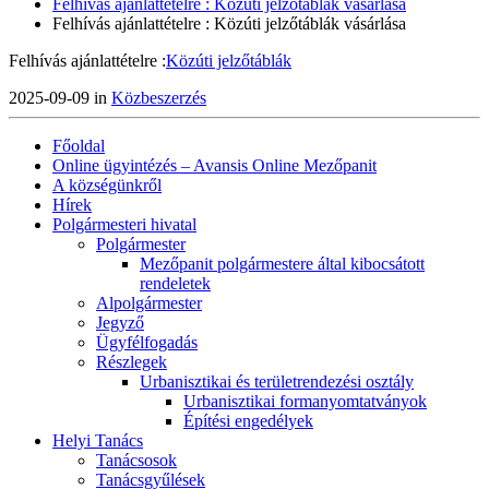
Felhívás ajánlattételre : Közúti jelzőtáblák vásárlása
Felhívás ajánlattételre : Közúti jelzőtáblák vásárlása
Felhívás ajánlattételre :
Közúti jelzőtáblák
2025-09-09 in
Közbeszerzés
Főoldal
Online ügyintézés – Avansis Online Mezőpanit
A községünkről
Hírek
Polgármesteri hivatal
Polgármester
Mezőpanit polgármestere által kibocsátott
rendeletek
Alpolgármester
Jegyző
Ügyfélfogadás
Részlegek
Urbanisztikai és területrendezési osztály
Urbanisztikai formanyomtatványok
Építési engedélyek
Helyi Tanács
Tanácsosok
Tanácsgyűlések