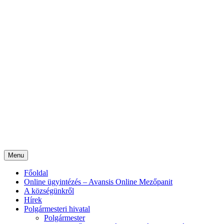
Menu
Főoldal
Online ügyintézés – Avansis Online Mezőpanit
A községünkről
Hírek
Polgármesteri hivatal
Polgármester