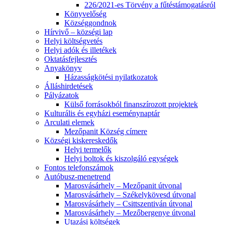
226/2021-es Törvény a fűtéstámogatásról
Könyvelőség
Községgondnok
Hírvivő – községi lap
Helyi költségvetés
Helyi adók és illetékek
Oktatásfejlesztés
Anyakönyv
Házasságkötési nyilatkozatok
Álláshirdetések
Pályázatok
Külső forrásokból finanszírozott projektek
Kulturális és egyházi eseménynaptár
Arculati elemek
Mezőpanit Község címere
Községi kiskereskedők
Helyi termelők
Helyi boltok és kiszolgáló egységek
Fontos telefonszámok
Autóbusz-menetrend
Marosvásárhely – Mezőpanit útvonal
Marosvásárhely – Székelykövesd útvonal
Marosvásárhely – Csittszentiván útvonal
Marosvásárhely – Mezőbergenye útvonal
Utazási költségek