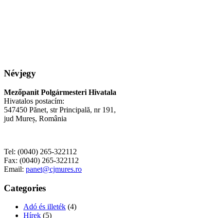
Névjegy
Mezőpanit Polgármesteri Hivatala
Hivatalos postacím:
547450 Pănet, str Principală, nr 191,
jud Mureș, România
Tel: (0040) 265-322112
Fax: (0040) 265-322112
Email:
panet@cjmures.ro
Categories
Adó és illeték
(4)
Hírek
(5)