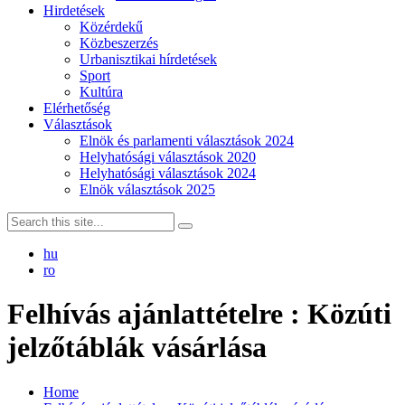
Hirdetések
Közérdekű
Közbeszerzés
Urbanisztikai hírdetések
Sport
Kultúra
Elérhetőség
Választások
Elnök és parlamenti választások 2024
Helyhatósági választások 2020
Helyhatósági választások 2024
Elnök választások 2025
hu
ro
Felhívás ajánlattételre : Közúti
jelzőtáblák vásárlása
Home