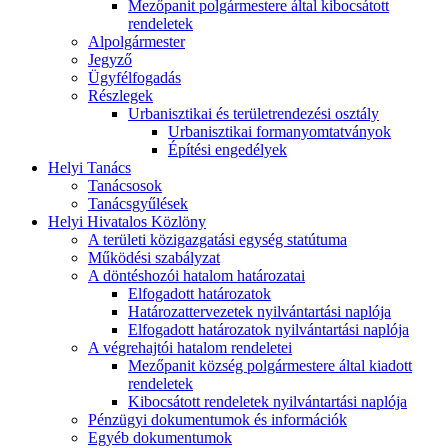
Mezőpanit polgármestere által kibocsátott
rendeletek
Alpolgármester
Jegyző
Ügyfélfogadás
Részlegek
Urbanisztikai és területrendezési osztály
Urbanisztikai formanyomtatványok
Építési engedélyek
Helyi Tanács
Tanácsosok
Tanácsgyűlések
Helyi Hivatalos Közlöny
A területi közigazgatási egység statútuma
Működési szabályzat
A döntéshozói hatalom határozatai
Elfogadott határozatok
Határozattervezetek nyilvántartási naplója
Elfogadott határozatok nyilvántartási naplója
A végrehajtói hatalom rendeletei
Mezőpanit község polgármestere által kiadott
rendeletek
Kibocsátott rendeletek nyilvántartási naplója
Pénzügyi dokumentumok és információk
Egyéb dokumentumok