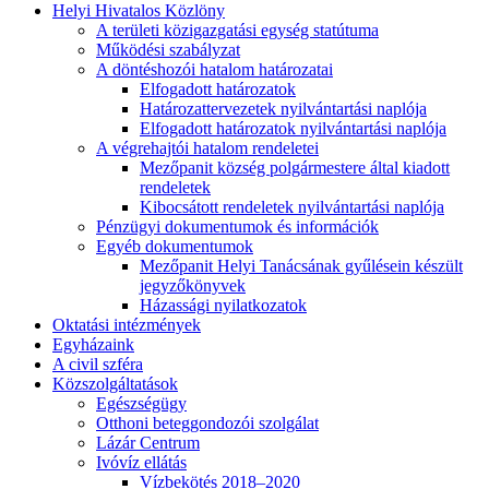
Helyi Hivatalos Közlöny
A területi közigazgatási egység statútuma
Működési szabályzat
A döntéshozói hatalom határozatai
Elfogadott határozatok
Határozattervezetek nyilvántartási naplója
Elfogadott határozatok nyilvántartási naplója
A végrehajtói hatalom rendeletei
Mezőpanit község polgármestere által kiadott
rendeletek
Kibocsátott rendeletek nyilvántartási naplója
Pénzügyi dokumentumok és információk
Egyéb dokumentumok
Mezőpanit Helyi Tanácsának gyűlésein készült
jegyzőkönyvek
Házassági nyilatkozatok
Oktatási intézmények
Egyházaink
A civil szféra
Közszolgáltatások
Egészségügy
Otthoni beteggondozói szolgálat
Lázár Centrum
Ivóvíz ellátás
Vízbekötés 2018–2020