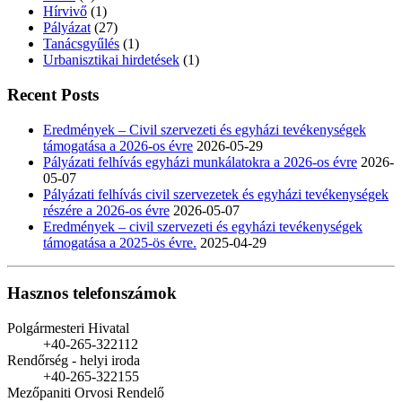
Hírvivő
(1)
Pályázat
(27)
Tanácsgyűlés
(1)
Urbanisztikai hirdetések
(1)
Recent Posts
Eredmények – Civil szervezeti és egyházi tevékenységek
támogatása a 2026-os évre
2026-05-29
Pályázati felhívás egyházi munkálatokra a 2026-os évre
2026-
05-07
Pályázati felhívás civil szervezetek és egyházi tevékenységek
részére a 2026-os évre
2026-05-07
Eredmények – civil szervezeti és egyházi tevékenységek
támogatása a 2025-ös évre.
2025-04-29
Hasznos telefonszámok
Polgármesteri Hivatal
+40-265-322112
Rendőrség - helyi iroda
+40-265-322155
Mezőpaniti Orvosi Rendelő