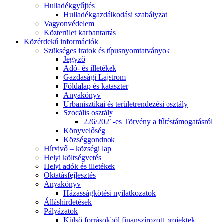
Hulladékgyűjtés
Hulladékgazdálkodási szabályzat
Vagyonvédelem
Közterület karbantartás
Közérdekű információk
Szükséges iratok és típusnyomtatványok
Jegyző
Adó- és illetékek
Gazdasági Lajstrom
Földalap és kataszter
Anyakönyv
Urbanisztikai és területrendezési osztály
Szocális osztály
226/2021-es Törvény a fűtéstámogatásról
Könyvelőség
Községgondnok
Hírvivő – községi lap
Helyi költségvetés
Helyi adók és illetékek
Oktatásfejlesztés
Anyakönyv
Házasságkötési nyilatkozatok
Álláshirdetések
Pályázatok
Külső forrásokból finanszírozott projektek