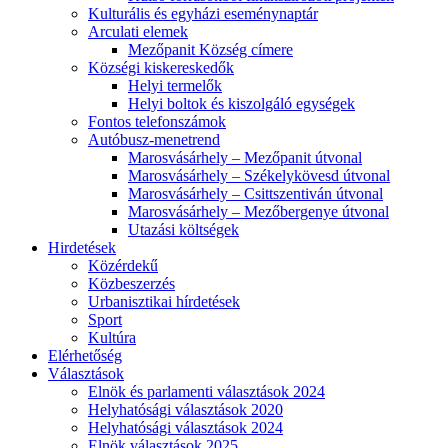
Kulturális és egyházi eseménynaptár
Arculati elemek
Mezőpanit Község címere
Községi kiskereskedők
Helyi termelők
Helyi boltok és kiszolgáló egységek
Fontos telefonszámok
Autóbusz-menetrend
Marosvásárhely – Mezőpanit útvonal
Marosvásárhely – Székelykövesd útvonal
Marosvásárhely – Csittszentiván útvonal
Marosvásárhely – Mezőbergenye útvonal
Utazási költségek
Hirdetések
Közérdekű
Közbeszerzés
Urbanisztikai hírdetések
Sport
Kultúra
Elérhetőség
Választások
Elnök és parlamenti választások 2024
Helyhatósági választások 2020
Helyhatósági választások 2024
Elnök választások 2025