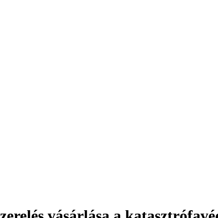
szerelés vásárlása a katasztrófa