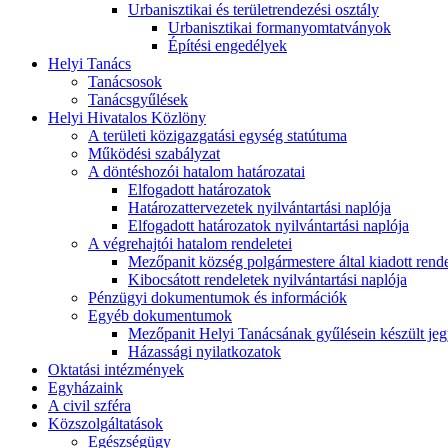
Urbanisztikai és területrendezési osztály
Urbanisztikai formanyomtatványok
Építési engedélyek
Helyi Tanács
Tanácsosok
Tanácsgyűlések
Helyi Hivatalos Közlöny
A területi közigazgatási egység statútuma
Működési szabályzat
A döntéshozói hatalom határozatai
Elfogadott határozatok
Határozattervezetek nyilvántartási naplója
Elfogadott határozatok nyilvántartási naplója
A végrehajtói hatalom rendeletei
Mezőpanit község polgármestere által kiadott rend
Kibocsátott rendeletek nyilvántartási naplója
Pénzügyi dokumentumok és információk
Egyéb dokumentumok
Mezőpanit Helyi Tanácsának gyűlésein készült j
Házassági nyilatkozatok
Oktatási intézmények
Egyházaink
A civil szféra
Közszolgáltatások
Egészségügy