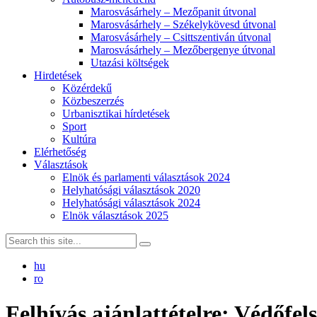
Marosvásárhely – Mezőpanit útvonal
Marosvásárhely – Székelykövesd útvonal
Marosvásárhely – Csittszentiván útvonal
Marosvásárhely – Mezőbergenye útvonal
Utazási költségek
Hirdetések
Közérdekű
Közbeszerzés
Urbanisztikai hírdetések
Sport
Kultúra
Elérhetőség
Választások
Elnök és parlamenti választások 2024
Helyhatósági választások 2020
Helyhatósági választások 2024
Elnök választások 2025
hu
ro
Felhívás ajánlattételre: Védőfel