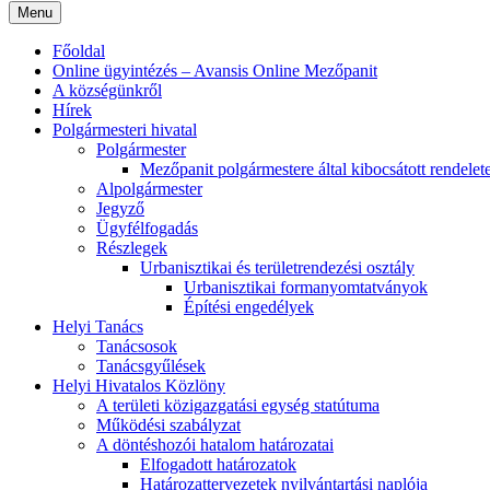
Menu
Főoldal
Online ügyintézés – Avansis Online Mezőpanit
A községünkről
Hírek
Polgármesteri hivatal
Polgármester
Mezőpanit polgármestere által kibocsátott rendelet
Alpolgármester
Jegyző
Ügyfélfogadás
Részlegek
Urbanisztikai és területrendezési osztály
Urbanisztikai formanyomtatványok
Építési engedélyek
Helyi Tanács
Tanácsosok
Tanácsgyűlések
Helyi Hivatalos Közlöny
A területi közigazgatási egység statútuma
Működési szabályzat
A döntéshozói hatalom határozatai
Elfogadott határozatok
Határozattervezetek nyilvántartási naplója