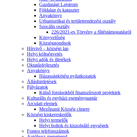
Gazdasági Lajstrom
Földalap és kataszter
Anyakönyv
Urbanisztikai és területrendezési osztály
Szocális osztály
226/2021-es Törvény a fűtéstámogatásról
Könyvelőség
Községgondnok
Hírvivő – községi lap
Helyi költségvetés
Helyi adók és illetékek
Oktatásfejlesztés
Anyakönyv
Házasságkötési nyilatkozatok
Álláshirdetések
Pályázatok
Külső forrásokból finanszírozott projektek
Kulturális és egyházi eseménynaptár
Arculati elemek
Mezőpanit Község címere
Községi kiskereskedők
Helyi termelők
Helyi boltok és kiszolgáló egységek
Fontos telefonszámok
Autóbusz-menetrend