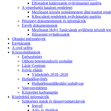
Elfogadott határozatok nyilvántartási naplója
A végrehajtói hatalom rendeletei
Mezőpanit község polgármestere által kiadott rend
Kibocsátott rendeletek nyilvántartási naplója
Pénzügyi dokumentumok és információk
Egyéb dokumentumok
Mezőpanit Helyi Tanácsának gyűlésein készült j
Házassági nyilatkozatok
Oktatási intézmények
Egyházaink
A civil szféra
Közszolgáltatások
Egészségügy
Otthoni beteggondozói szolgálat
Lázár Centrum
Ivóvíz ellátás
Vízbekötés 2018–2020
Hulladékgyűjtés
Hulladékgazdálkodási szabályzat
Vagyonvédelem
Közterület karbantartás
Közérdekű információk
Szükséges iratok és típusnyomtatványok
Jegyző
Adó- és illetékek