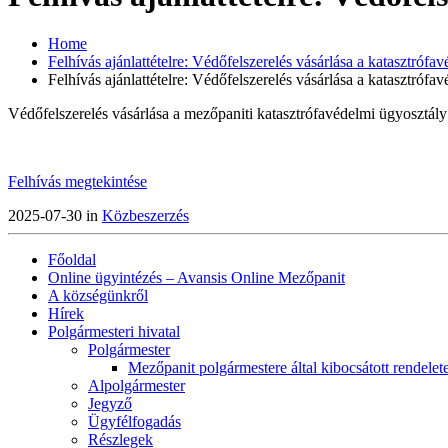
Home
Felhívás ajánlattételre: Védőfelszerelés vásárlása a katasztróf
Felhívás ajánlattételre: Védőfelszerelés vásárlása a katasztróf
Védőfelszerelés vásárlása a mezőpaniti katasztrófavédelmi ügyosztál
Felhívás megtekintése
2025-07-30 in
Közbeszerzés
Főoldal
Online ügyintézés – Avansis Online Mezőpanit
A községünkről
Hírek
Polgármesteri hivatal
Polgármester
Mezőpanit polgármestere által kibocsátott rendelet
Alpolgármester
Jegyző
Ügyfélfogadás
Részlegek