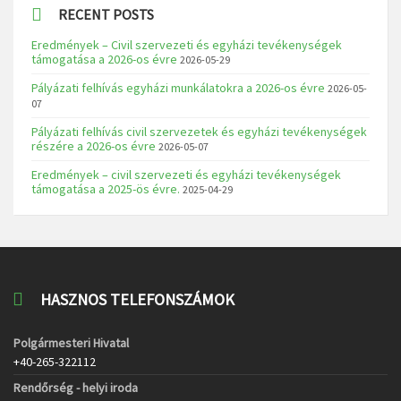
RECENT POSTS
Eredmények – Civil szervezeti és egyházi tevékenységek
támogatása a 2026-os évre
2026-05-29
Pályázati felhívás egyházi munkálatokra a 2026-os évre
2026-05-
07
Pályázati felhívás civil szervezetek és egyházi tevékenységek
részére a 2026-os évre
2026-05-07
Eredmények – civil szervezeti és egyházi tevékenységek
támogatása a 2025-ös évre.
2025-04-29
HASZNOS TELEFONSZÁMOK
Polgármesteri Hivatal
+40-265-322112
Rendőrség - helyi iroda