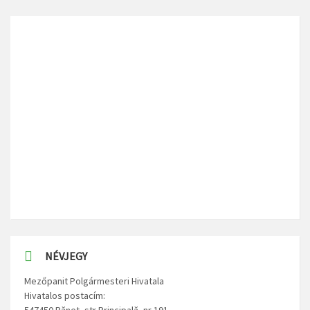
NÉVJEGY
Mezőpanit Polgármesteri Hivatala
Hivatalos postacím:
547450 Pănet, str Principală, nr 191,