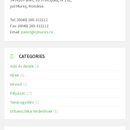
jud Mureș, România
Tel: (0040) 265-322112
Fax: (0040) 265-322112
Email:
panet@cjmures.ro
CATEGORIES
Adó és illeték
(4)
Hírek
(5)
Hírvivő
(1)
Pályázat
(27)
Tanácsgyűlés
(1)
Urbanisztikai hirdetések
(1)