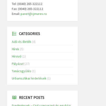
Tel: (0040) 265-322112
Fax: (0040) 265-322112
Email:
panet@cjmures.ro
CATEGORIES
Adó és illeték
(4)
Hírek
(5)
Hírvivő
(1)
Pályázat
(27)
Tanácsgyűlés
(1)
Urbanisztikai hirdetések
(1)
RECENT POSTS
Eredmények – Civil szervezeti és egyházi