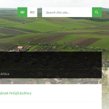
HU
RO
sárlása
ának felújításához.