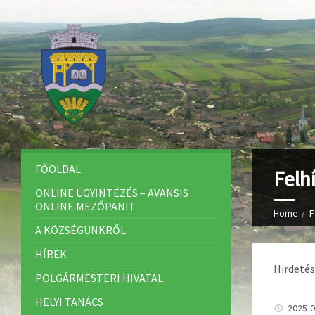
FŐOLDAL
Felh
ONLINE ÜGYINTÉZÉS – AVANSIS
ONLINE MEZŐPANIT
Home
F
A KÖZSÉGÜNKRŐL
HÍREK
Hirdetés
POLGÁRMESTERI HIVATAL
HELYI TANÁCS
2025-0