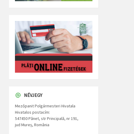
NÉVJEGY
Mezőpanit Polgármesteri Hivatala
Hivatalos postacím:
547450 Pănet, str Principală, nr 191,
jud Mureș, România