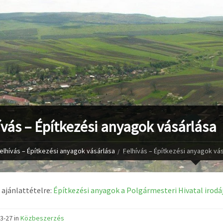
ívás – Építkezési anyagok vásárlása
elhívás – Építkezési anyagok vásárlása
Felhívás – Építkezési anyagok vá
 ajánlattételre:
Építkezési anyagok a Polgármesteri Hivatal irodáj
3-27 in
Közbeszerzés