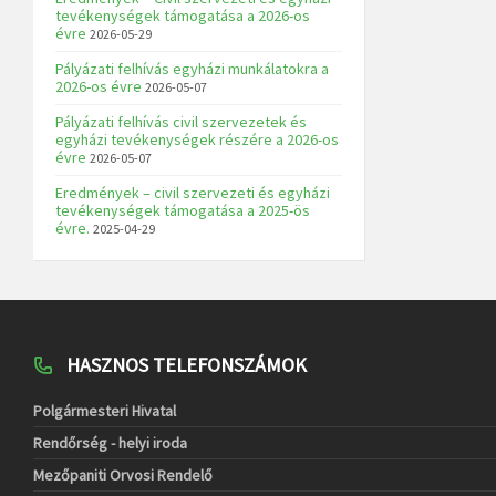
tevékenységek támogatása a 2026-os
évre
2026-05-29
Pályázati felhívás egyházi munkálatokra a
2026-os évre
2026-05-07
Pályázati felhívás civil szervezetek és
egyházi tevékenységek részére a 2026-os
évre
2026-05-07
Eredmények – civil szervezeti és egyházi
tevékenységek támogatása a 2025-ös
évre.
2025-04-29
HASZNOS TELEFONSZÁMOK
Polgármesteri Hivatal
Rendőrség - helyi iroda
Mezőpaniti Orvosi Rendelő