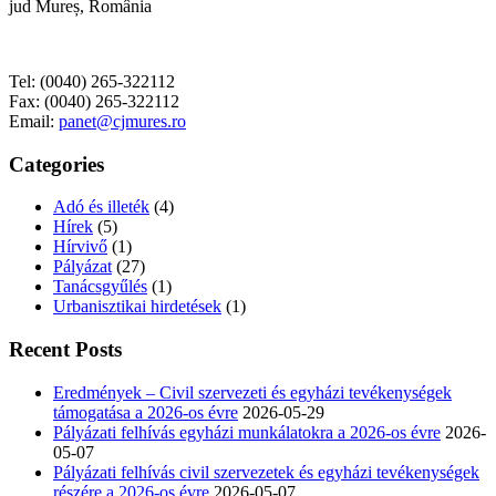
jud Mureș, România
Tel: (0040) 265-322112
Fax: (0040) 265-322112
Email:
panet@cjmures.ro
Categories
Adó és illeték
(4)
Hírek
(5)
Hírvivő
(1)
Pályázat
(27)
Tanácsgyűlés
(1)
Urbanisztikai hirdetések
(1)
Recent Posts
Eredmények – Civil szervezeti és egyházi tevékenységek
támogatása a 2026-os évre
2026-05-29
Pályázati felhívás egyházi munkálatokra a 2026-os évre
2026-
05-07
Pályázati felhívás civil szervezetek és egyházi tevékenységek
részére a 2026-os évre
2026-05-07