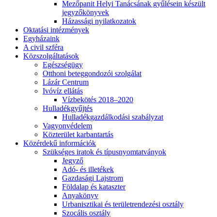
Mezőpanit Helyi Tanácsának gyűlésein készült
jegyzőkönyvek
Házassági nyilatkozatok
Oktatási intézmények
Egyházaink
A civil szféra
Közszolgáltatások
Egészségügy
Otthoni beteggondozói szolgálat
Lázár Centrum
Ivóvíz ellátás
Vízbekötés 2018–2020
Hulladékgyűjtés
Hulladékgazdálkodási szabályzat
Vagyonvédelem
Közterület karbantartás
Közérdekű információk
Szükséges iratok és típusnyomtatványok
Jegyző
Adó- és illetékek
Gazdasági Lajstrom
Földalap és kataszter
Anyakönyv
Urbanisztikai és területrendezési osztály
Szocális osztály