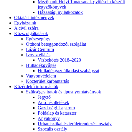
Mezőpanit Helyi Tanácsának gyűlésein készült
jegyzőkönyvek
Házassági nyilatkozatok
Oktatási intézmények
Egyházaink
A civil szféra
Közszolgáltatások
Egészségügy
Otthoni beteggondozói szolgálat
Lázár Centrum
Ivóvíz ellátás
Vízbekötés 2018–2020
Hulladékgyűjtés
Hulladékgazdálkodási szabályzat
Vagyonvédelem
Közterület karbantartás
Közérdekű információk
Szükséges iratok és típusnyomtatványok
Jegyző
Adó- és illetékek
Gazdasági Lajstrom
Földalap és kataszter
Anyakönyv
Urbanisztikai és területrendezési osztály
Szocális osztály