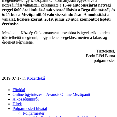
megélhetése. Így Mezőpanit Önkormányzata egyeztetve a
közszállítási vállalattal, kérelmezte a
15-ös autóbuszjárat hétvégi
reggel 6:00 órai indulásának visszaállítását a Bega állomásról, és
6:45-kor a Mezőpanitból való visszaindulását
.
A módosítást a
vállalat, közlése szerint, 2019. július 20-ától, szombattól lépteti
érvénybe.
Mezőpanit Község Önkormányzata továbbra is igyekszik minden
tőle telhetőt megtenni, hogy a lehetőségekhez mérten a lakosság
érdekeit képviselje.
Tisztelettel,
Bodó Előd Barna
polgármester
2019-07-17 in
Közérdekű
Főoldal
Online ügyintézés – Avansis Online Mezőpanit
A községünkről
Hírek
Polgármesteri hivatal
Polgármester