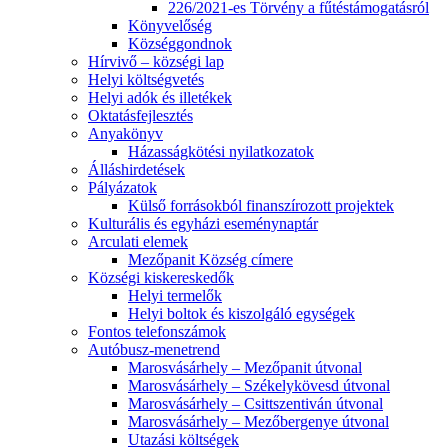
226/2021-es Törvény a fűtéstámogatásról
Könyvelőség
Községgondnok
Hírvivő – községi lap
Helyi költségvetés
Helyi adók és illetékek
Oktatásfejlesztés
Anyakönyv
Házasságkötési nyilatkozatok
Álláshirdetések
Pályázatok
Külső forrásokból finanszírozott projektek
Kulturális és egyházi eseménynaptár
Arculati elemek
Mezőpanit Község címere
Községi kiskereskedők
Helyi termelők
Helyi boltok és kiszolgáló egységek
Fontos telefonszámok
Autóbusz-menetrend
Marosvásárhely – Mezőpanit útvonal
Marosvásárhely – Székelykövesd útvonal
Marosvásárhely – Csittszentiván útvonal
Marosvásárhely – Mezőbergenye útvonal
Utazási költségek