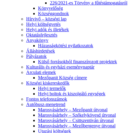
226/2021-es Törvény a fűtéstámogatásról
Könyvelőség
Községgondnok
Hírvivő – községi lap
Helyi költségvetés
Helyi adók és illetékek
Oktatásfejlesztés
Anyakönyv
Házasságkötési nyilatkozatok
Álláshirdetések
Pályázatok
Külső forrásokból finanszírozott projektek
Kulturális és egyházi eseménynaptár
Arculati elemek
Mezőpanit Község címere
Községi kiskereskedők
Helyi termelők
Helyi boltok és kiszolgáló egységek
Fontos telefonszámok
Autóbusz-menetrend
Marosvásárhely – Mezőpanit útvonal
Marosvásárhely – Székelykövesd útvonal
Marosvásárhely – Csittszentiván útvonal
Marosvásárhely – Mezőbergenye útvonal
Utazási költségek