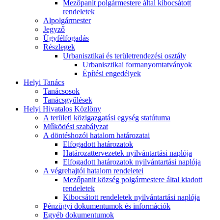
Mezőpanit polgármestere által kibocsátott
rendeletek
Alpolgármester
Jegyző
Ügyfélfogadás
Részlegek
Urbanisztikai és területrendezési osztály
Urbanisztikai formanyomtatványok
Építési engedélyek
Helyi Tanács
Tanácsosok
Tanácsgyűlések
Helyi Hivatalos Közlöny
A területi közigazgatási egység statútuma
Működési szabályzat
A döntéshozói hatalom határozatai
Elfogadott határozatok
Határozattervezetek nyilvántartási naplója
Elfogadott határozatok nyilvántartási naplója
A végrehajtói hatalom rendeletei
Mezőpanit község polgármestere által kiadott
rendeletek
Kibocsátott rendeletek nyilvántartási naplója
Pénzügyi dokumentumok és információk
Egyéb dokumentumok