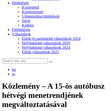
Hirdetések
Közérdekű
Közbeszerzés
Urbanisztikai hírdetések
Sport
Kultúra
Elérhetőség
Választások
Elnök és parlamenti választások 2024
Helyhatósági választások 2020
Helyhatósági választások 2024
Elnök választások 2025
hu
ro
Közlemény – A 15-ös autóbusz
hétvégi menetrendjének
megváltoztatásával