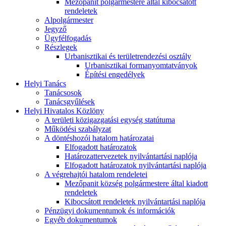
Mezőpanit polgármestere által kibocsátott
rendeletek
Alpolgármester
Jegyző
Ügyfélfogadás
Részlegek
Urbanisztikai és területrendezési osztály
Urbanisztikai formanyomtatványok
Építési engedélyek
Helyi Tanács
Tanácsosok
Tanácsgyűlések
Helyi Hivatalos Közlöny
A területi közigazgatási egység statútuma
Működési szabályzat
A döntéshozói hatalom határozatai
Elfogadott határozatok
Határozattervezetek nyilvántartási naplója
Elfogadott határozatok nyilvántartási naplója
A végrehajtói hatalom rendeletei
Mezőpanit község polgármestere által kiadott
rendeletek
Kibocsátott rendeletek nyilvántartási naplója
Pénzügyi dokumentumok és információk
Egyéb dokumentumok