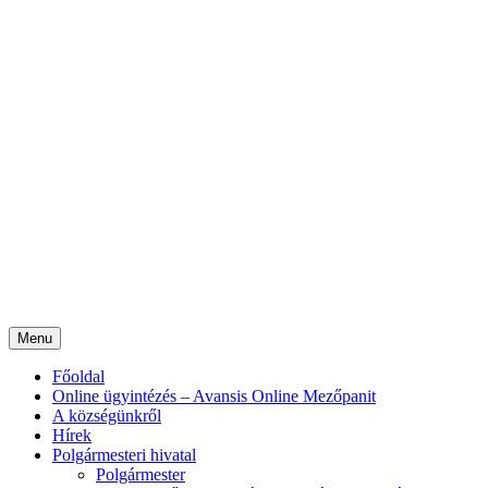
Menu
Főoldal
Online ügyintézés – Avansis Online Mezőpanit
A községünkről
Hírek
Polgármesteri hivatal
Polgármester