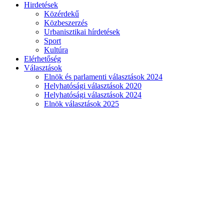
Hirdetések
Közérdekű
Közbeszerzés
Urbanisztikai hírdetések
Sport
Kultúra
Elérhetőség
Választások
Elnök és parlamenti választások 2024
Helyhatósági választások 2020
Helyhatósági választások 2024
Elnök választások 2025