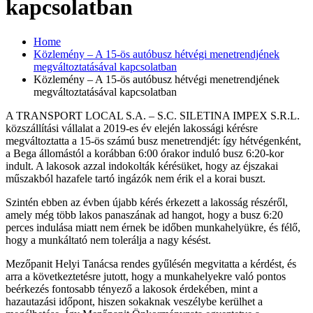
kapcsolatban
Home
Közlemény – A 15-ös autóbusz hétvégi menetrendjének
megváltoztatásával kapcsolatban
Közlemény – A 15-ös autóbusz hétvégi menetrendjének
megváltoztatásával kapcsolatban
A TRANSPORT LOCAL S.A. – S.C. SILETINA IMPEX S.R.L.
közszállítási vállalat a 2019-es év elején lakossági kérésre
megváltoztatta a 15-ös számú busz menetrendjét: így hétvégenként,
a Bega állomástól a korábban 6:00 órakor induló busz 6:20-kor
indult. A lakosok azzal indokolták kérésüket, hogy az éjszakai
műszakból hazafele tartó ingázók nem érik el a korai buszt.
Szintén ebben az évben újabb kérés érkezett a lakosság részéről,
amely még több lakos panaszának ad hangot, hogy a busz 6:20
perces indulása miatt nem érnek be időben munkahelyükre, és félő,
hogy a munkáltató nem tolerálja a nagy késést.
Mezőpanit Helyi Tanácsa rendes gyűlésén megvitatta a kérdést, és
arra a következtetésre jutott, hogy a munkahelyekre való pontos
beérkezés fontosabb tényező a lakosok érdekében, mint a
hazautazási időpont, hiszen sokaknak veszélybe kerülhet a