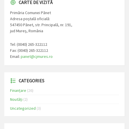
CARTE DE VIZITĂ
Primăria Comunei Pănet
Adresa poștală oficială:
547450 Pănet, str. Principală, nr. 191,
jud Mureș, România
Tel: (0040) 265-322112
Fax: (0040) 265-322112
Email:
panet@cjmures.ro
CATEGORIES
Finanțare
(26)
Noutăți
(2)
Uncategorized
(3)