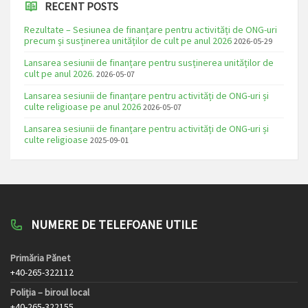
RECENT POSTS
Rezultate – Sesiunea de finanțare pentru activități de ONG-uri
precum și susținerea unităților de cult pe anul 2026
2026-05-29
Lansarea sesiunii de finanțare pentru susținerea unităților de
cult pe anul 2026.
2026-05-07
Lansarea sesiunii de finanțare pentru activități de ONG-uri și
culte religioase pe anul 2026
2026-05-07
Lansarea sesiunii de finanțare pentru activități de ONG-uri și
culte religioase
2025-09-01
NUMERE DE TELEFOANE UTILE
Primăria Pănet
+40-265-322112
Poliția – biroul local
+40-265-322155