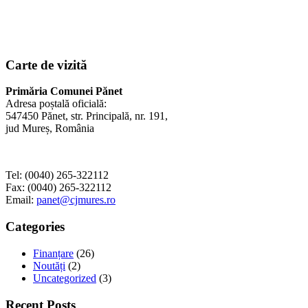
Carte de vizită
Primăria Comunei Pănet
Adresa poștală oficială:
547450 Pănet, str. Principală, nr. 191,
jud Mureș, România
Tel: (0040) 265-322112
Fax: (0040) 265-322112
Email:
panet@cjmures.ro
Categories
Finanțare
(26)
Noutăți
(2)
Uncategorized
(3)
Recent Posts