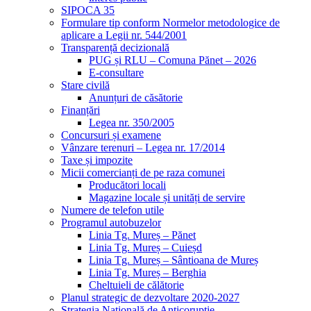
SIPOCA 35
Formulare tip conform Normelor metodologice de
aplicare a Legii nr. 544/2001
Transparență decizională
PUG și RLU – Comuna Pănet – 2026
E-consultare
Stare civilă
Anunțuri de căsătorie
Finanțări
Legea nr. 350/2005
Concursuri și examene
Vânzare terenuri – Legea nr. 17/2014
Taxe și impozite
Micii comercianți de pe raza comunei
Producători locali
Magazine locale și unități de servire
Numere de telefon utile
Programul autobuzelor
Linia Tg. Mureș – Pănet
Linia Tg. Mureș – Cuieșd
Linia Tg. Mureș – Sântioana de Mureș
Linia Tg. Mureș – Berghia
Cheltuieli de călătorie
Planul strategic de dezvoltare 2020-2027
Strategia Națională de Anticorupție