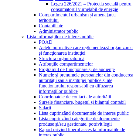
Legea 226/2021 – Protecția socială pentru
consumatorul vurnelabil de energie
Compartimentul urbanism și amenajarea
teritoriului
Contabilitate
Administrator public
Lista informațiilor de interes public
POAD
Actele normative care reglementează organizarea
şi funcţionarea instituţiei
Structura organizatorică
Atribuţiile compartimentelor
Programul de funcţionare și de audiențe
Numele și prenumele persoanelor din conducerea
autorității sau a instituției publice și ale
funcționarului responsabil cu difuzarea
informațiilor publice
Coordonatele de contact ale autorității
Sursele financiare, bugetul și bilanțul contabil
Salarii
Lista cuprinzând documentele de interes public
Lista cuprinzând categoriile de documente
produse şi/sau gestionate, potrivit legii
Raport privind liberul acces la informatiile de
interes public