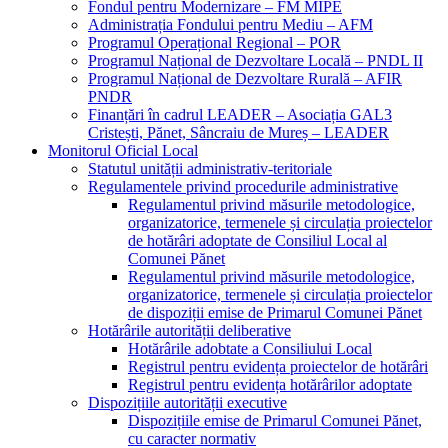
Fondul pentru Modernizare – FM MIPE
Administrația Fondului pentru Mediu – AFM
Programul Operațional Regional – POR
Programul Național de Dezvoltare Locală – PNDL II
Programul Național de Dezvoltare Rurală – AFIR
PNDR
Finanțări în cadrul LEADER – Asociația GAL3
Cristești, Pănet, Sâncraiu de Mureș – LEADER
Monitorul Oficial Local
Statutul unității administrativ-teritoriale
Regulamentele privind procedurile administrative
Regulamentul privind măsurile metodologice,
organizatorice, termenele și circulația proiectelor
de hotărâri adoptate de Consiliul Local al
Comunei Pănet
Regulamentul privind măsurile metodologice,
organizatorice, termenele și circulația proiectelor
de dispoziții emise de Primarul Comunei Pănet
Hotărârile autorității deliberative
Hotărârile adobtate a Consiliului Local
Registrul pentru evidența proiectelor de hotărâri
Registrul pentru evidența hotărârilor adoptate
Dispozițiile autorității executive
Dispozițiile emise de Primarul Comunei Pănet,
cu caracter normativ