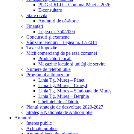
PUG și RLU – Comuna Pănet – 2026
E-consultare
Stare civilă
Anunțuri de căsătorie
Finanțări
Legea nr. 350/2005
Concursuri și examene
Vânzare terenuri – Legea nr. 17/2014
Taxe și impozite
Micii comercianți de pe raza comunei
Producători locali
Magazine locale și unități de servire
Numere de telefon utile
Programul autobuzelor
Linia Tg. Mureș – Pănet
Linia Tg. Mureș – Cuieșd
Linia Tg. Mureș – Sântioana de Mureș
Linia Tg. Mureș – Berghia
Cheltuieli de călătorie
Planul strategic de dezvoltare 2020-2027
Strategia Națională de Anticorupție
Anunțuri
Interes public
Achiziții publice
Anunțuri legat de urbanism