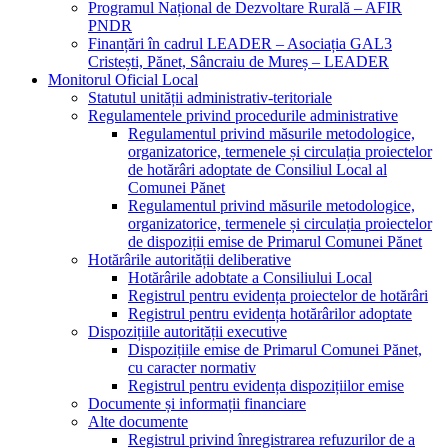
Programul Național de Dezvoltare Rurală – AFIR
PNDR
Finanțări în cadrul LEADER – Asociația GAL3
Cristești, Pănet, Sâncraiu de Mureș – LEADER
Monitorul Oficial Local
Statutul unității administrativ-teritoriale
Regulamentele privind procedurile administrative
Regulamentul privind măsurile metodologice,
organizatorice, termenele și circulația proiectelor
de hotărâri adoptate de Consiliul Local al
Comunei Pănet
Regulamentul privind măsurile metodologice,
organizatorice, termenele și circulația proiectelor
de dispoziții emise de Primarul Comunei Pănet
Hotărârile autorității deliberative
Hotărârile adobtate a Consiliului Local
Registrul pentru evidența proiectelor de hotărâri
Registrul pentru evidența hotărârilor adoptate
Dispozițiile autorității executive
Dispozițiile emise de Primarul Comunei Pănet,
cu caracter normativ
Registrul pentru evidența dispozițiilor emise
Documente și informații financiare
Alte documente
Registrul privind înregistrarea refuzurilor de a