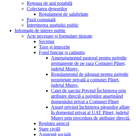
Rețeaua de apă potabilă
Colectarea deșeurilor
Regulament de salubritate
Pază comunală
Întreținerea spațiului public
Informații de interes public
Acte necesare și formulare tipizate
Secretar
Taxe și impozite
Fond funciar și cadastru
Amenajamentul pastoral pentru pajiștile
permanente de pe raza Comunei Pănet,
județul Mureș.
Regulamentul de pășunat pentru pajiștile
proprietate privată a comunei Pănet,
județul Mureș.
Caiet de sarcini Privind Închirierea prin
atribuire directă a pajiștilor aparținând
domeniului privat a Comunei Pănet
Anunț privind închirierea pășunilor aflate
în domeniul privat al UAT Pănet, județul
Mureș prin procedura de atribuire directă.
Registru agricol
Stare civilă
Asistență socială