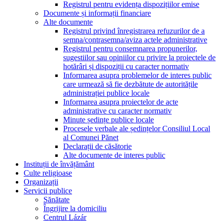
Registrul pentru evidența dispozițiilor emise
Documente și informații financiare
Alte documente
Registrul privind înregistrarea refuzurilor de a
semna/contrasemna/aviza actele administrative
Registrul pentru consemnarea propunerilor,
sugestiilor sau opiniilor cu privire la proiectele de
hotărâri și dispoziții cu caracter normativ
Informarea asupra problemelor de interes public
care urmează să fie dezbătute de autoritățile
administrației publice locale
Informarea asupra proiectelor de acte
administrative cu caracter normativ
Minute ședințe publice locale
Procesele verbale ale ședințelor Consiliul Local
al Comunei Pănet
Declarații de căsătorie
Alte documente de interes public
Instituții de învățământ
Culte religioase
Organizații
Servicii publice
Sănătate
Îngrijire la domiciliu
Centrul Lázár