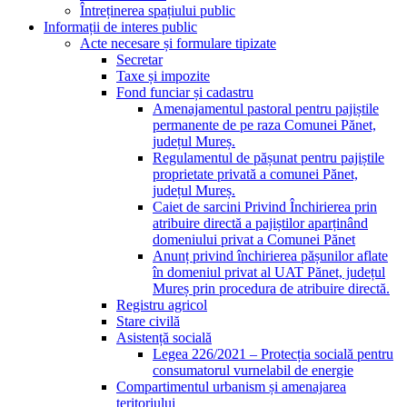
Întreținerea spațiului public
Informații de interes public
Acte necesare și formulare tipizate
Secretar
Taxe și impozite
Fond funciar și cadastru
Amenajamentul pastoral pentru pajiștile
permanente de pe raza Comunei Pănet,
județul Mureș.
Regulamentul de pășunat pentru pajiștile
proprietate privată a comunei Pănet,
județul Mureș.
Caiet de sarcini Privind Închirierea prin
atribuire directă a pajiștilor aparținând
domeniului privat a Comunei Pănet
Anunț privind închirierea pășunilor aflate
în domeniul privat al UAT Pănet, județul
Mureș prin procedura de atribuire directă.
Registru agricol
Stare civilă
Asistență socială
Legea 226/2021 – Protecția socială pentru
consumatorul vurnelabil de energie
Compartimentul urbanism și amenajarea
teritoriului