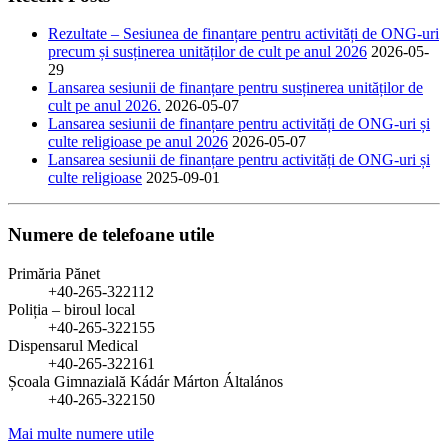
Rezultate – Sesiunea de finanțare pentru activități de ONG-uri
precum și susținerea unităților de cult pe anul 2026
2026-05-
29
Lansarea sesiunii de finanțare pentru susținerea unităților de
cult pe anul 2026.
2026-05-07
Lansarea sesiunii de finanțare pentru activități de ONG-uri și
culte religioase pe anul 2026
2026-05-07
Lansarea sesiunii de finanțare pentru activități de ONG-uri și
culte religioase
2025-09-01
Numere de telefoane utile
Primăria Pănet
+40-265-322112
Poliția – biroul local
+40-265-322155
Dispensarul Medical
+40-265-322161
Școala Gimnazială Kádár Márton Általános
+40-265-322150
Mai multe numere utile