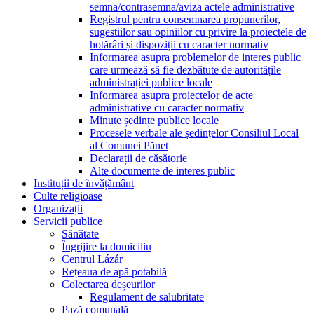
semna/contrasemna/aviza actele administrative
Registrul pentru consemnarea propunerilor,
sugestiilor sau opiniilor cu privire la proiectele de
hotărâri și dispoziții cu caracter normativ
Informarea asupra problemelor de interes public
care urmează să fie dezbătute de autoritățile
administrației publice locale
Informarea asupra proiectelor de acte
administrative cu caracter normativ
Minute ședințe publice locale
Procesele verbale ale ședințelor Consiliul Local
al Comunei Pănet
Declarații de căsătorie
Alte documente de interes public
Instituții de învățământ
Culte religioase
Organizații
Servicii publice
Sănătate
Îngrijire la domiciliu
Centrul Lázár
Rețeaua de apă potabilă
Colectarea deșeurilor
Regulament de salubritate
Pază comunală