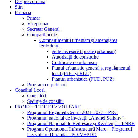
Despre comună
Știri
Primăria
Primar
Viceprimar
Secretar General
Compartimente
Compartimentul urbanism și amenajarea
teritoriului
Acte necesare tipizate (urbanism)
Autorizații de construire
Certificate de urbanism
Planul urbanistic general și regulamentul
local (PUG și RLU)
Planuri urbanistice (PUD, PUZ)
Program cu publicul
Consiliul Local
Consilieri
Ședințe de consiliu
PROIECTE DE DEZVOLTARE
Programul Regional Centru 2021-2027 – PRC
Programul național de investiții „Anghel Saligny”
Programul Național de Redresare și Reziliență – PNRR
Program Operațional Infrastructură Mare + Programul
Dezvoltare Durabilă – POIM+PDD