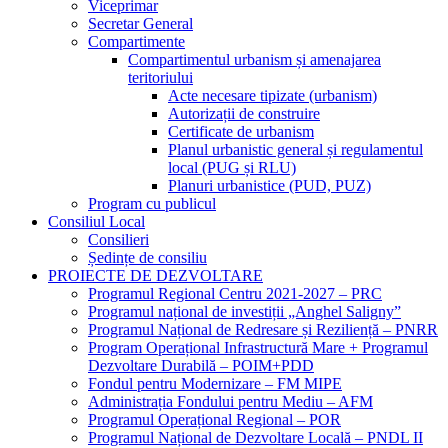
Viceprimar
Secretar General
Compartimente
Compartimentul urbanism și amenajarea
teritoriului
Acte necesare tipizate (urbanism)
Autorizații de construire
Certificate de urbanism
Planul urbanistic general și regulamentul
local (PUG și RLU)
Planuri urbanistice (PUD, PUZ)
Program cu publicul
Consiliul Local
Consilieri
Ședințe de consiliu
PROIECTE DE DEZVOLTARE
Programul Regional Centru 2021-2027 – PRC
Programul național de investiții „Anghel Saligny”
Programul Național de Redresare și Reziliență – PNRR
Program Operațional Infrastructură Mare + Programul
Dezvoltare Durabilă – POIM+PDD
Fondul pentru Modernizare – FM MIPE
Administrația Fondului pentru Mediu – AFM
Programul Operațional Regional – POR
Programul Național de Dezvoltare Locală – PNDL II