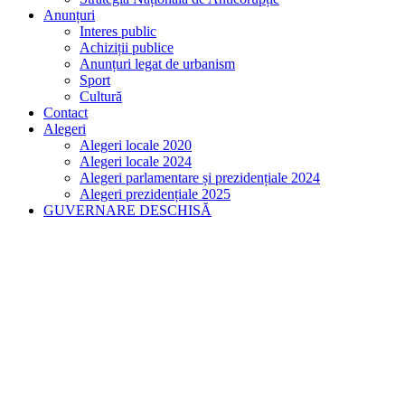
Anunțuri
Interes public
Achiziții publice
Anunțuri legat de urbanism
Sport
Cultură
Contact
Alegeri
Alegeri locale 2020
Alegeri locale 2024
Alegeri parlamentare și prezidențiale 2024
Alegeri prezidențiale 2025
GUVERNARE DESCHISĂ