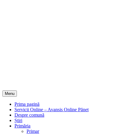
Menu
Prima pagină
Servicii Online – Avansis Online Pănet
Despre comună
Știri
Primăria
Primar