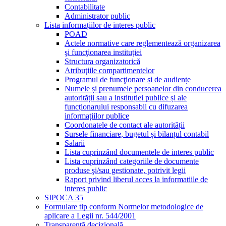
Contabilitate
Administrator public
Lista informațiilor de interes public
POAD
Actele normative care reglementează organizarea
şi funcţionarea instituţiei
Structura organizatorică
Atribuţiile compartimentelor
Programul de funcţionare și de audiențe
Numele și prenumele persoanelor din conducerea
autorității sau a instituției publice și ale
funcționarului responsabil cu difuzarea
informațiilor publice
Coordonatele de contact ale autorității
Sursele financiare, bugetul și bilanțul contabil
Salarii
Lista cuprinzând documentele de interes public
Lista cuprinzând categoriile de documente
produse şi/sau gestionate, potrivit legii
Raport privind liberul acces la informatiile de
interes public
SIPOCA 35
Formulare tip conform Normelor metodologice de
aplicare a Legii nr. 544/2001
Transparență decizională