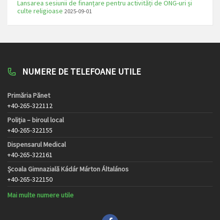
Lansarea sesiunii de finanțare pentru activități de ONG-uri și
culte religioase
2025-09-01
NUMERE DE TELEFOANE UTILE
Primăria Pănet
+40-265-322112
Poliția – biroul local
+40-265-322155
Dispensarul Medical
+40-265-322161
Școala Gimnazială Kádár Márton Általános
+40-265-322150
Mai multe numere utile