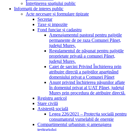
Întreținerea spațiului public
Informații de interes public
Acte necesare și formulare tipizate
Secretar
Taxe și impozite
Fond funciar și cadastru
Amenajamentul pastoral pentru pajiștile
permanente de pe raza Comunei Pănet,
județul Mureș.
Regulamentul de pășunat pentru pajiștile
proprietate privată a comunei Pănet,
județul Mureș.
Caiet de sarcini Privind Închirierea prin
atribuire directă a pajiștilor aparținând
domeniului privat a Comunei Pănet
Anunț privind închirierea pășunilor aflate
în domeniul privat al UAT Pănet, județul
Mureș prin procedura de atribuire directă.
Registru agricol
Stare civilă
Asistență socială
Legea 226/2021 – Protecția socială pentru
consumatorul vurnelabil de energie
Compartimentul urbanism și amenajarea
teritoriului