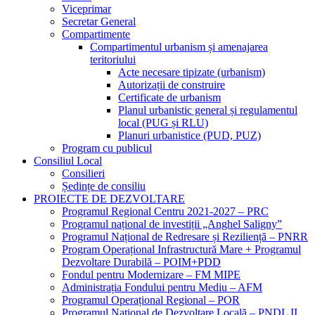
Viceprimar
Secretar General
Compartimente
Compartimentul urbanism și amenajarea
teritoriului
Acte necesare tipizate (urbanism)
Autorizații de construire
Certificate de urbanism
Planul urbanistic general și regulamentul
local (PUG și RLU)
Planuri urbanistice (PUD, PUZ)
Program cu publicul
Consiliul Local
Consilieri
Ședințe de consiliu
PROIECTE DE DEZVOLTARE
Programul Regional Centru 2021-2027 – PRC
Programul național de investiții „Anghel Saligny”
Programul Național de Redresare și Reziliență – PNRR
Program Operațional Infrastructură Mare + Programul
Dezvoltare Durabilă – POIM+PDD
Fondul pentru Modernizare – FM MIPE
Administrația Fondului pentru Mediu – AFM
Programul Operațional Regional – POR
Programul Național de Dezvoltare Locală – PNDL II