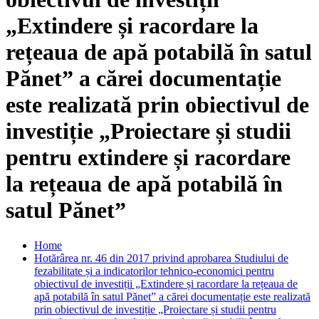
„Extindere și racordare la
rețeaua de apă potabilă în satul
Pănet” a cărei documentație
este realizată prin obiectivul de
investiție „Proiectare și studii
pentru extindere și racordare
la rețeaua de apă potabilă în
satul Pănet”
Home
Hotărârea nr. 46 din 2017 privind aprobarea Studiului de
fezabilitate și a indicatorilor tehnico-economici pentru
obiectivul de investiții „Extindere și racordare la rețeaua de
apă potabilă în satul Pănet” a cărei documentație este realizată
prin obiectivul de investiție „Proiectare și studii pentru