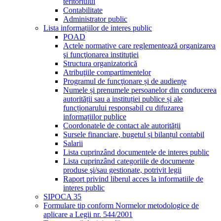
teritoriului
Contabilitate
Administrator public
Lista informațiilor de interes public
POAD
Actele normative care reglementează organizarea
şi funcţionarea instituţiei
Structura organizatorică
Atribuţiile compartimentelor
Programul de funcţionare și de audiențe
Numele și prenumele persoanelor din conducerea
autorității sau a instituției publice și ale
funcționarului responsabil cu difuzarea
informațiilor publice
Coordonatele de contact ale autorității
Sursele financiare, bugetul și bilanțul contabil
Salarii
Lista cuprinzând documentele de interes public
Lista cuprinzând categoriile de documente
produse şi/sau gestionate, potrivit legii
Raport privind liberul acces la informatiile de
interes public
SIPOCA 35
Formulare tip conform Normelor metodologice de
aplicare a Legii nr. 544/2001