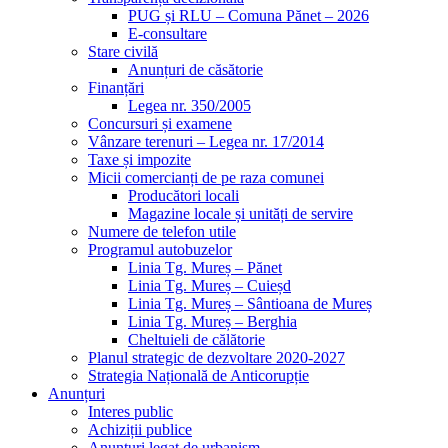
PUG și RLU – Comuna Pănet – 2026
E-consultare
Stare civilă
Anunțuri de căsătorie
Finanțări
Legea nr. 350/2005
Concursuri și examene
Vânzare terenuri – Legea nr. 17/2014
Taxe și impozite
Micii comercianți de pe raza comunei
Producători locali
Magazine locale și unități de servire
Numere de telefon utile
Programul autobuzelor
Linia Tg. Mureș – Pănet
Linia Tg. Mureș – Cuieșd
Linia Tg. Mureș – Sântioana de Mureș
Linia Tg. Mureș – Berghia
Cheltuieli de călătorie
Planul strategic de dezvoltare 2020-2027
Strategia Națională de Anticorupție
Anunțuri
Interes public
Achiziții publice
Anunțuri legat de urbanism