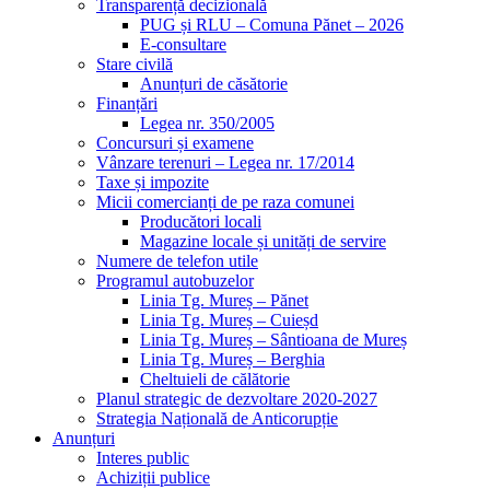
Transparență decizională
PUG și RLU – Comuna Pănet – 2026
E-consultare
Stare civilă
Anunțuri de căsătorie
Finanțări
Legea nr. 350/2005
Concursuri și examene
Vânzare terenuri – Legea nr. 17/2014
Taxe și impozite
Micii comercianți de pe raza comunei
Producători locali
Magazine locale și unități de servire
Numere de telefon utile
Programul autobuzelor
Linia Tg. Mureș – Pănet
Linia Tg. Mureș – Cuieșd
Linia Tg. Mureș – Sântioana de Mureș
Linia Tg. Mureș – Berghia
Cheltuieli de călătorie
Planul strategic de dezvoltare 2020-2027
Strategia Națională de Anticorupție
Anunțuri
Interes public
Achiziții publice