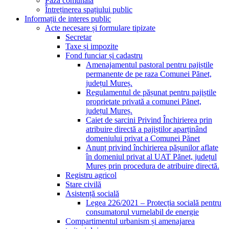
Pază comunală
Întreținerea spațiului public
Informații de interes public
Acte necesare și formulare tipizate
Secretar
Taxe și impozite
Fond funciar și cadastru
Amenajamentul pastoral pentru pajiștile
permanente de pe raza Comunei Pănet,
județul Mureș.
Regulamentul de pășunat pentru pajiștile
proprietate privată a comunei Pănet,
județul Mureș.
Caiet de sarcini Privind Închirierea prin
atribuire directă a pajiștilor aparținând
domeniului privat a Comunei Pănet
Anunț privind închirierea pășunilor aflate
în domeniul privat al UAT Pănet, județul
Mureș prin procedura de atribuire directă.
Registru agricol
Stare civilă
Asistență socială
Legea 226/2021 – Protecția socială pentru
consumatorul vurnelabil de energie
Compartimentul urbanism și amenajarea