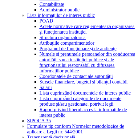
Contabilitate
Administrator public
Lista informațiilor de interes public
POAD
Actele normative care reglementează organizarea
şi funcţionarea instituţiei
Structura organizatorică
Atribuţiile compartimentelor
Programul de funcţionare și de audiențe
Numele și prenumele persoanelor din conducerea
autorității sau a instituției publice și ale
funcționarului responsabil cu difuzarea
informațiilor publice
Coordonatele de contact ale autorității
Sursele financiare, bugetul și bilanțul contabil
Salarii
Lista cuprinzând documentele de interes public
Lista cuprinzând categoriile de documente
produse şi/sau gestionate, potrivit legii
Raport privind liberul acces la informatiile de
interes public
SIPOCA 35
Formulare tip conform Normelor metodologice de
aplicare a Legii nr. 544/2001
Transparență decizională