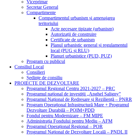
Viceprimar
Secretar General
Compartimente
Compartimentul urbanism și amenajarea
teritoriului
Acte necesare tipizate (urbanism)
Autorizații de construire
Certificate de urbanism
Planul urbanistic general și regulamentul
local (PUG și RLU)
Planuri urbanistice (PUD, PUZ)
Program cu publicul
Consiliul Local
Consilieri
Ședințe de consiliu
PROIECTE DE DEZVOLTARE
Programul Regional Centru 2021-2027 – PRC
Programul național de investiții „Anghel Saligny”
Programul Național de Redresare și Reziliență – PNRR
Program Operațional Infrastructură Mare + Programul
Dezvoltare Durabilă – POIM+PDD
Fondul pentru Modernizare – FM MIPE
Administrația Fondului pentru Mediu – AFM
Programul Operațional Regional – POR
Programul Național de Dezvoltare Locală – PNDL II