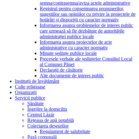
semna/contrasemna/aviza actele administrative
Registrul pentru consemnarea propunerilor,
sugestiilor sau opiniilor cu privire la proiectele de
hotărâri și dispoziții cu caracter normativ
Informarea asupra problemelor de interes public
care urmează să fie dezbătute de autoritățile
administrației publice locale
Informarea asupra proiectelor de acte
administrative cu caracter normativ
Minute ședințe publice locale
Procesele verbale ale ședințelor Consiliul Local
al Comunei Pănet
Declarații de căsătorie
Alte documente de interes public
Instituții de învățământ
Culte religioase
Organizații
Servicii publice
Sănătate
Îngrijire la domiciliu
Centrul Lázár
Rețeaua de apă potabilă
Colectarea deșeurilor
Regulament de salubritate
Pază comunală