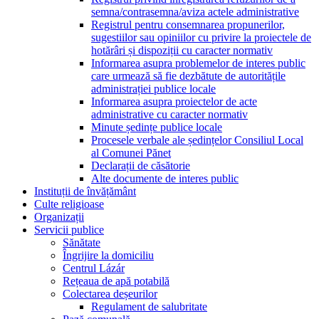
semna/contrasemna/aviza actele administrative
Registrul pentru consemnarea propunerilor,
sugestiilor sau opiniilor cu privire la proiectele de
hotărâri și dispoziții cu caracter normativ
Informarea asupra problemelor de interes public
care urmează să fie dezbătute de autoritățile
administrației publice locale
Informarea asupra proiectelor de acte
administrative cu caracter normativ
Minute ședințe publice locale
Procesele verbale ale ședințelor Consiliul Local
al Comunei Pănet
Declarații de căsătorie
Alte documente de interes public
Instituții de învățământ
Culte religioase
Organizații
Servicii publice
Sănătate
Îngrijire la domiciliu
Centrul Lázár
Rețeaua de apă potabilă
Colectarea deșeurilor
Regulament de salubritate