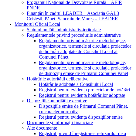
Programul Național de Dezvoltare Rurală – AFIR
PNDR
Finanțări în cadrul LEADER – Asociația GAL3
Cristești, Pănet, Sâncraiu de Mureș – LEADER
Monitorul Oficial Local
Statutul unității administrativ-teritoriale
Regulamentele privind procedurile administrative
Regulamentul privind măsurile metodologice,
organizatorice, termenele și circulația proiectelor
de hotărâri adoptate de Consiliul Local al
Comunei Pănet
Regulamentul privind măsurile metodologice,
organizatorice, termenele și circulația proiectelor
de dispoziții emise de Primarul Comunei Pănet
Hotărârile autorității deliberative
Hotărârile adobtate a Consiliului Local
Registrul pentru evidența proiectelor de hotărâri
Registrul pentru evidența hotărârilor adoptate
Dispozițiile autorității executive
Dispozițiile emise de Primarul Comunei Pănet,
cu caracter normativ
Registrul pentru evidența dispozițiilor emise
Documente și informații financiare
Alte documente
Registrul privind înregistrarea refuzurilor de a