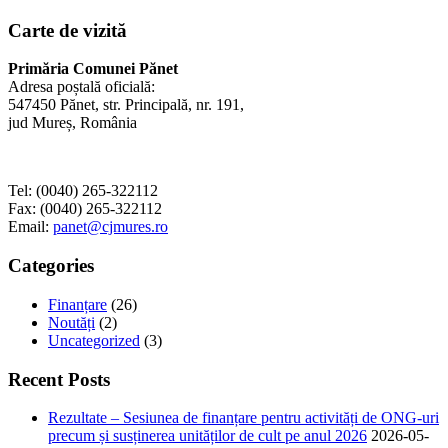
Carte de vizită
Primăria Comunei Pănet
Adresa poștală oficială:
547450 Pănet, str. Principală, nr. 191,
jud Mureș, România
Tel: (0040) 265-322112
Fax: (0040) 265-322112
Email:
panet@cjmures.ro
Categories
Finanțare
(26)
Noutăți
(2)
Uncategorized
(3)
Recent Posts
Rezultate – Sesiunea de finanțare pentru activități de ONG-uri
precum și susținerea unităților de cult pe anul 2026
2026-05-