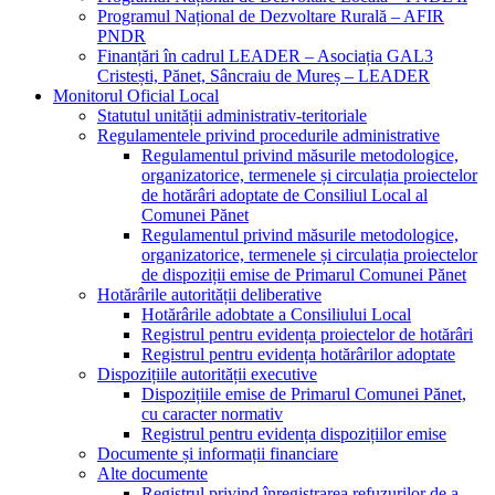
Programul Național de Dezvoltare Rurală – AFIR
PNDR
Finanțări în cadrul LEADER – Asociația GAL3
Cristești, Pănet, Sâncraiu de Mureș – LEADER
Monitorul Oficial Local
Statutul unității administrativ-teritoriale
Regulamentele privind procedurile administrative
Regulamentul privind măsurile metodologice,
organizatorice, termenele și circulația proiectelor
de hotărâri adoptate de Consiliul Local al
Comunei Pănet
Regulamentul privind măsurile metodologice,
organizatorice, termenele și circulația proiectelor
de dispoziții emise de Primarul Comunei Pănet
Hotărârile autorității deliberative
Hotărârile adobtate a Consiliului Local
Registrul pentru evidența proiectelor de hotărâri
Registrul pentru evidența hotărârilor adoptate
Dispozițiile autorității executive
Dispozițiile emise de Primarul Comunei Pănet,
cu caracter normativ
Registrul pentru evidența dispozițiilor emise
Documente și informații financiare
Alte documente
Registrul privind înregistrarea refuzurilor de a