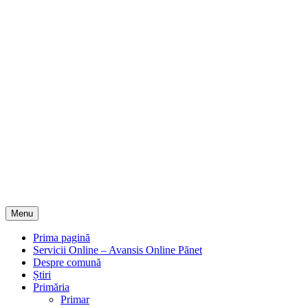
Menu
Prima pagină
Servicii Online – Avansis Online Pănet
Despre comună
Știri
Primăria
Primar