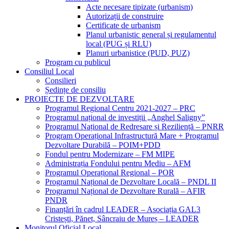
Acte necesare tipizate (urbanism)
Autorizații de construire
Certificate de urbanism
Planul urbanistic general și regulamentul
local (PUG și RLU)
Planuri urbanistice (PUD, PUZ)
Program cu publicul
Consiliul Local
Consilieri
Ședințe de consiliu
PROIECTE DE DEZVOLTARE
Programul Regional Centru 2021-2027 – PRC
Programul național de investiții „Anghel Saligny”
Programul Național de Redresare și Reziliență – PNRR
Program Operațional Infrastructură Mare + Programul
Dezvoltare Durabilă – POIM+PDD
Fondul pentru Modernizare – FM MIPE
Administrația Fondului pentru Mediu – AFM
Programul Operațional Regional – POR
Programul Național de Dezvoltare Locală – PNDL II
Programul Național de Dezvoltare Rurală – AFIR
PNDR
Finanțări în cadrul LEADER – Asociația GAL3
Cristești, Pănet, Sâncraiu de Mureș – LEADER
Monitorul Oficial Local