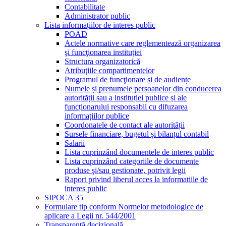
Contabilitate
Administrator public
Lista informațiilor de interes public
POAD
Actele normative care reglementează organizarea
şi funcţionarea instituţiei
Structura organizatorică
Atribuţiile compartimentelor
Programul de funcţionare și de audiențe
Numele și prenumele persoanelor din conducerea
autorității sau a instituției publice și ale
funcționarului responsabil cu difuzarea
informațiilor publice
Coordonatele de contact ale autorității
Sursele financiare, bugetul și bilanțul contabil
Salarii
Lista cuprinzând documentele de interes public
Lista cuprinzând categoriile de documente
produse şi/sau gestionate, potrivit legii
Raport privind liberul acces la informatiile de
interes public
SIPOCA 35
Formulare tip conform Normelor metodologice de
aplicare a Legii nr. 544/2001
Transparență decizională