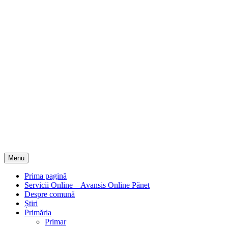
Menu
Prima pagină
Servicii Online – Avansis Online Pănet
Despre comună
Știri
Primăria
Primar