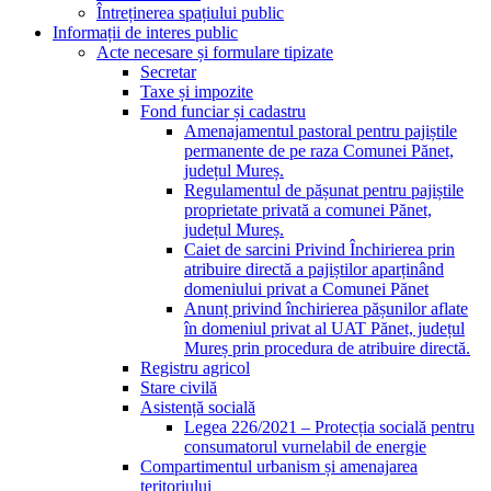
Întreținerea spațiului public
Informații de interes public
Acte necesare și formulare tipizate
Secretar
Taxe și impozite
Fond funciar și cadastru
Amenajamentul pastoral pentru pajiștile
permanente de pe raza Comunei Pănet,
județul Mureș.
Regulamentul de pășunat pentru pajiștile
proprietate privată a comunei Pănet,
județul Mureș.
Caiet de sarcini Privind Închirierea prin
atribuire directă a pajiștilor aparținând
domeniului privat a Comunei Pănet
Anunț privind închirierea pășunilor aflate
în domeniul privat al UAT Pănet, județul
Mureș prin procedura de atribuire directă.
Registru agricol
Stare civilă
Asistență socială
Legea 226/2021 – Protecția socială pentru
consumatorul vurnelabil de energie
Compartimentul urbanism și amenajarea
teritoriului