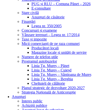
PUG și RLU – Comuna Pănet – 2026
E-consultare
Stare civilă
Anunțuri de căsătorie
Finanțări
Legea nr. 350/2005
Concursuri și examene
Vânzare terenuri – Legea nr. 17/2014
Taxe și impozite
Micii comercianți de pe raza comunei
Producători locali
Magazine locale și unități de servire
Numere de telefon utile
Programul autobuzelor
Linia Tg. Mureș – Pănet
Linia Tg. Mureș – Cuieșd
Linia Tg. Mureș – Sântioana de Mureș
Linia Tg. Mureș – Berghia
Cheltuieli de călătorie
Planul strategic de dezvoltare 2020-2027
Strategia Națională de Anticorupție
Anunțuri
Interes public
Achiziții publice
Anunțuri legat de urbanism