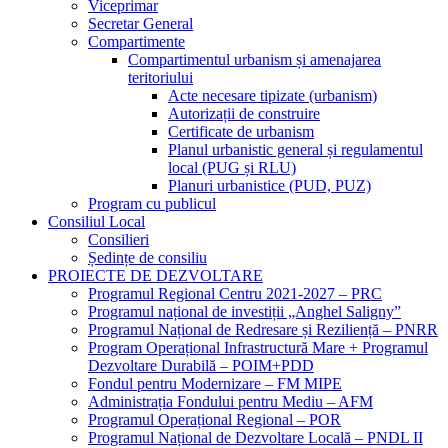
Viceprimar
Secretar General
Compartimente
Compartimentul urbanism și amenajarea
teritoriului
Acte necesare tipizate (urbanism)
Autorizații de construire
Certificate de urbanism
Planul urbanistic general și regulamentul
local (PUG și RLU)
Planuri urbanistice (PUD, PUZ)
Program cu publicul
Consiliul Local
Consilieri
Ședințe de consiliu
PROIECTE DE DEZVOLTARE
Programul Regional Centru 2021-2027 – PRC
Programul național de investiții „Anghel Saligny”
Programul Național de Redresare și Reziliență – PNRR
Program Operațional Infrastructură Mare + Programul
Dezvoltare Durabilă – POIM+PDD
Fondul pentru Modernizare – FM MIPE
Administrația Fondului pentru Mediu – AFM
Programul Operațional Regional – POR
Programul Național de Dezvoltare Locală – PNDL II