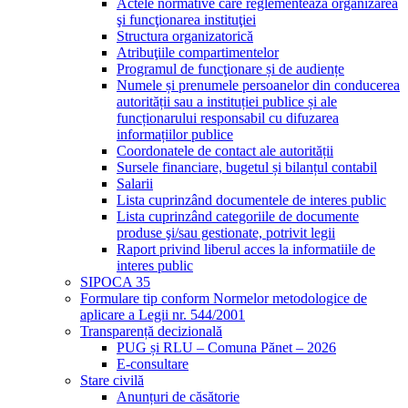
Actele normative care reglementează organizarea
şi funcţionarea instituţiei
Structura organizatorică
Atribuţiile compartimentelor
Programul de funcţionare și de audiențe
Numele și prenumele persoanelor din conducerea
autorității sau a instituției publice și ale
funcționarului responsabil cu difuzarea
informațiilor publice
Coordonatele de contact ale autorității
Sursele financiare, bugetul și bilanțul contabil
Salarii
Lista cuprinzând documentele de interes public
Lista cuprinzând categoriile de documente
produse şi/sau gestionate, potrivit legii
Raport privind liberul acces la informatiile de
interes public
SIPOCA 35
Formulare tip conform Normelor metodologice de
aplicare a Legii nr. 544/2001
Transparență decizională
PUG și RLU – Comuna Pănet – 2026
E-consultare
Stare civilă
Anunțuri de căsătorie