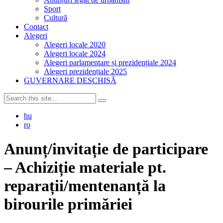
Sport
Cultură
Contact
Alegeri
Alegeri locale 2020
Alegeri locale 2024
Alegeri parlamentare și prezidențiale 2024
Alegeri prezidențiale 2025
GUVERNARE DESCHISĂ
hu
ro
Anunț/invitație de participare
– Achiziție materiale pt.
reparații/mentenanță la
birourile primăriei