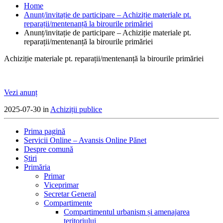
Home
Anunț/invitație de participare – Achiziție materiale pt.
reparații/mentenanță la birourile primăriei
Anunț/invitație de participare – Achiziție materiale pt.
reparații/mentenanță la birourile primăriei
Achiziție materiale pt. reparații/mentenanță la birourile primăriei
Vezi anunț
2025-07-30 in
Achiziții publice
Prima pagină
Servicii Online – Avansis Online Pănet
Despre comună
Știri
Primăria
Primar
Viceprimar
Secretar General
Compartimente
Compartimentul urbanism și amenajarea
teritoriului