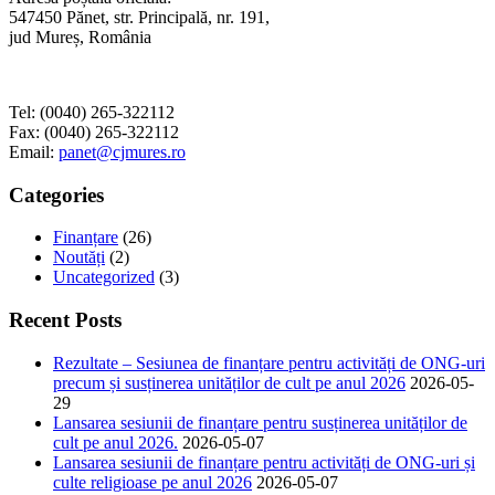
547450 Pănet, str. Principală, nr. 191,
jud Mureș, România
Tel: (0040) 265-322112
Fax: (0040) 265-322112
Email:
panet@cjmures.ro
Categories
Finanțare
(26)
Noutăți
(2)
Uncategorized
(3)
Recent Posts
Rezultate – Sesiunea de finanțare pentru activități de ONG-uri
precum și susținerea unităților de cult pe anul 2026
2026-05-
29
Lansarea sesiunii de finanțare pentru susținerea unităților de
cult pe anul 2026.
2026-05-07
Lansarea sesiunii de finanțare pentru activități de ONG-uri și
culte religioase pe anul 2026
2026-05-07