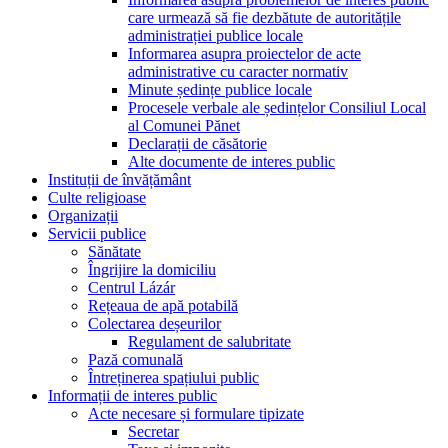
care urmează să fie dezbătute de autoritățile
administrației publice locale
Informarea asupra proiectelor de acte
administrative cu caracter normativ
Minute ședințe publice locale
Procesele verbale ale ședințelor Consiliul Local
al Comunei Pănet
Declarații de căsătorie
Alte documente de interes public
Instituții de învățământ
Culte religioase
Organizații
Servicii publice
Sănătate
Îngrijire la domiciliu
Centrul Lázár
Rețeaua de apă potabilă
Colectarea deșeurilor
Regulament de salubritate
Pază comunală
Întreținerea spațiului public
Informații de interes public
Acte necesare și formulare tipizate
Secretar