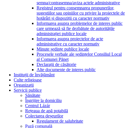
semna/contrasemna/aviza actele administrative
Registrul pentru consemnarea propunerilor,
sugestiilor sau opiniilor cu privire la proiectele de
hotărâri și dispoziții cu caracter normativ
Informarea asupra problemelor de interes public
care urmează să fie dezbătute de autoritățile
administrației publice locale
Informarea asupra proiectelor de acte
administrative cu caracter normativ
Minute ședințe publice locale
Procesele verbale ale ședințelor Consiliul Local
al Comunei Pănet
Declarații de căsătorie
Alte documente de interes public
Instituții de învățământ
Culte religioase
Organizații
Servicii publice
Sănătate
Îngrijire la domiciliu
Centrul Lázár
Rețeaua de apă potabilă
Colectarea deșeurilor
Regulament de salubritate
Pază comunală