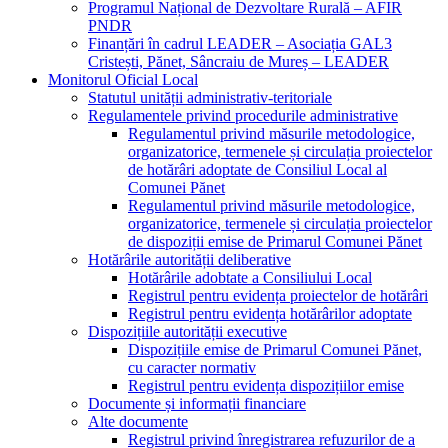
Programul Național de Dezvoltare Rurală – AFIR
PNDR
Finanțări în cadrul LEADER – Asociația GAL3
Cristești, Pănet, Sâncraiu de Mureș – LEADER
Monitorul Oficial Local
Statutul unității administrativ-teritoriale
Regulamentele privind procedurile administrative
Regulamentul privind măsurile metodologice,
organizatorice, termenele și circulația proiectelor
de hotărâri adoptate de Consiliul Local al
Comunei Pănet
Regulamentul privind măsurile metodologice,
organizatorice, termenele și circulația proiectelor
de dispoziții emise de Primarul Comunei Pănet
Hotărârile autorității deliberative
Hotărârile adobtate a Consiliului Local
Registrul pentru evidența proiectelor de hotărâri
Registrul pentru evidența hotărârilor adoptate
Dispozițiile autorității executive
Dispozițiile emise de Primarul Comunei Pănet,
cu caracter normativ
Registrul pentru evidența dispozițiilor emise
Documente și informații financiare
Alte documente
Registrul privind înregistrarea refuzurilor de a