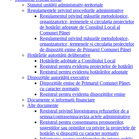
Statutul unității administrativ-teritoriale
Regulamentele privind procedurile administrative
Regulamentul privind măsurile metodologice,
organizatorice, termenele și circulația proiectelor
de hotărâri adoptate de Consiliul Local al
Comunei Pănet
Regulamentul privind măsurile metodologice,
organizatorice, termenele și circulația proiectelor
de dispoziții emise de Primarul Comunei Pănet
Hotărârile autorității deliberative
Hotărârile adobtate a Consiliului Local
Registrul pentru evidența proiectelor de hotărâri
Registrul pentru evidența hotărârilor adoptate
Dispozițiile autorității executive
Dispozițiile emise de Primarul Comunei Pănet,
cu caracter normativ
Registrul pentru evidența dispozițiilor emise
Documente și informații financiare
Alte documente
Registrul privind înregistrarea refuzurilor de a
semna/contrasemna/aviza actele administrative
Registrul pentru consemnarea propunerilor,
sugestiilor sau opiniilor cu privire la proiectele de
hotărâri și dispoziții cu caracter normativ
Informarea asupra problemelor de interes public