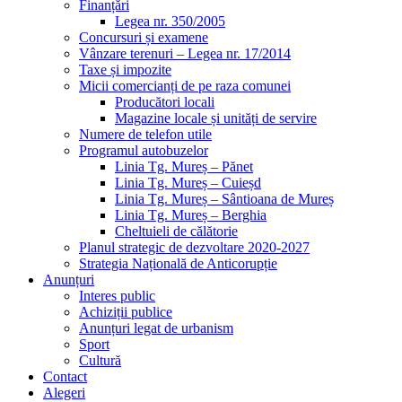
Finanțări
Legea nr. 350/2005
Concursuri și examene
Vânzare terenuri – Legea nr. 17/2014
Taxe și impozite
Micii comercianți de pe raza comunei
Producători locali
Magazine locale și unități de servire
Numere de telefon utile
Programul autobuzelor
Linia Tg. Mureș – Pănet
Linia Tg. Mureș – Cuieșd
Linia Tg. Mureș – Sântioana de Mureș
Linia Tg. Mureș – Berghia
Cheltuieli de călătorie
Planul strategic de dezvoltare 2020-2027
Strategia Națională de Anticorupție
Anunțuri
Interes public
Achiziții publice
Anunțuri legat de urbanism
Sport
Cultură
Contact
Alegeri