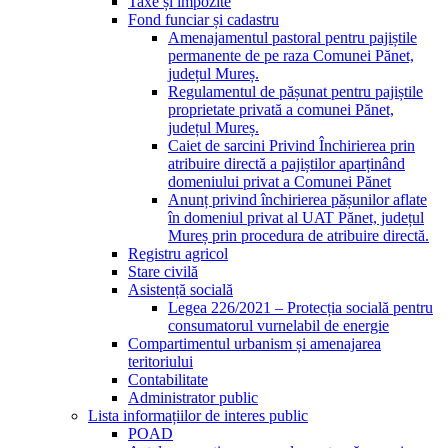
Taxe și impozite
Fond funciar și cadastru
Amenajamentul pastoral pentru pajiștile
permanente de pe raza Comunei Pănet,
județul Mureș.
Regulamentul de pășunat pentru pajiștile
proprietate privată a comunei Pănet,
județul Mureș.
Caiet de sarcini Privind Închirierea prin
atribuire directă a pajiștilor aparținând
domeniului privat a Comunei Pănet
Anunț privind închirierea pășunilor aflate
în domeniul privat al UAT Pănet, județul
Mureș prin procedura de atribuire directă.
Registru agricol
Stare civilă
Asistență socială
Legea 226/2021 – Protecția socială pentru
consumatorul vurnelabil de energie
Compartimentul urbanism și amenajarea
teritoriului
Contabilitate
Administrator public
Lista informațiilor de interes public
POAD