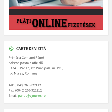
CARTE DE VIZITĂ
Primăria Comunei Pănet
Adresa poștală oficială:
547450 Pănet, str. Principală, nr. 191,
jud Mureș, România
Tel: (0040) 265-322112
Fax: (0040) 265-322112
Email:
panet@cjmures.ro