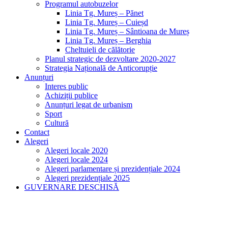
Programul autobuzelor
Linia Tg. Mureș – Pănet
Linia Tg. Mureș – Cuieșd
Linia Tg. Mureș – Sântioana de Mureș
Linia Tg. Mureș – Berghia
Cheltuieli de călătorie
Planul strategic de dezvoltare 2020-2027
Strategia Națională de Anticorupție
Anunțuri
Interes public
Achiziții publice
Anunțuri legat de urbanism
Sport
Cultură
Contact
Alegeri
Alegeri locale 2020
Alegeri locale 2024
Alegeri parlamentare și prezidențiale 2024
Alegeri prezidențiale 2025
GUVERNARE DESCHISĂ