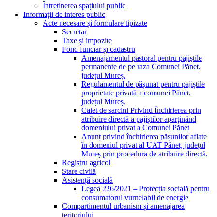
Întreținerea spațiului public
Informații de interes public
Acte necesare și formulare tipizate
Secretar
Taxe și impozite
Fond funciar și cadastru
Amenajamentul pastoral pentru pajiștile
permanente de pe raza Comunei Pănet,
județul Mureș.
Regulamentul de pășunat pentru pajiștile
proprietate privată a comunei Pănet,
județul Mureș.
Caiet de sarcini Privind Închirierea prin
atribuire directă a pajiștilor aparținând
domeniului privat a Comunei Pănet
Anunț privind închirierea pășunilor aflate
în domeniul privat al UAT Pănet, județul
Mureș prin procedura de atribuire directă.
Registru agricol
Stare civilă
Asistență socială
Legea 226/2021 – Protecția socială pentru
consumatorul vurnelabil de energie
Compartimentul urbanism și amenajarea
teritoriului