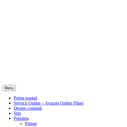
Menu
Prima pagină
Servicii Online – Avansis Online Pănet
Despre comună
Știri
Primăria
Primar