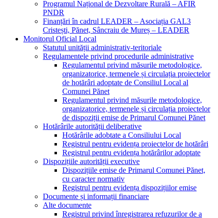
Programul Național de Dezvoltare Rurală – AFIR
PNDR
Finanțări în cadrul LEADER – Asociația GAL3
Cristești, Pănet, Sâncraiu de Mureș – LEADER
Monitorul Oficial Local
Statutul unității administrativ-teritoriale
Regulamentele privind procedurile administrative
Regulamentul privind măsurile metodologice,
organizatorice, termenele și circulația proiectelor
de hotărâri adoptate de Consiliul Local al
Comunei Pănet
Regulamentul privind măsurile metodologice,
organizatorice, termenele și circulația proiectelor
de dispoziții emise de Primarul Comunei Pănet
Hotărârile autorității deliberative
Hotărârile adobtate a Consiliului Local
Registrul pentru evidența proiectelor de hotărâri
Registrul pentru evidența hotărârilor adoptate
Dispozițiile autorității executive
Dispozițiile emise de Primarul Comunei Pănet,
cu caracter normativ
Registrul pentru evidența dispozițiilor emise
Documente și informații financiare
Alte documente
Registrul privind înregistrarea refuzurilor de a