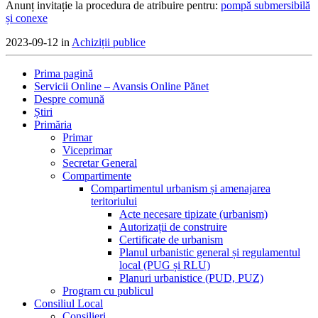
Anunț invitație la procedura de atribuire pentru:
pompă submersibilă
și conexe
2023-09-12 in
Achiziții publice
Prima pagină
Servicii Online – Avansis Online Pănet
Despre comună
Știri
Primăria
Primar
Viceprimar
Secretar General
Compartimente
Compartimentul urbanism și amenajarea
teritoriului
Acte necesare tipizate (urbanism)
Autorizații de construire
Certificate de urbanism
Planul urbanistic general și regulamentul
local (PUG și RLU)
Planuri urbanistice (PUD, PUZ)
Program cu publicul
Consiliul Local
Consilieri