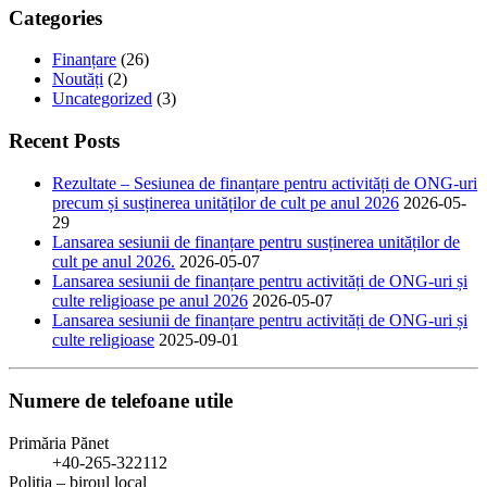
Categories
Finanțare
(26)
Noutăți
(2)
Uncategorized
(3)
Recent Posts
Rezultate – Sesiunea de finanțare pentru activități de ONG-uri
precum și susținerea unităților de cult pe anul 2026
2026-05-
29
Lansarea sesiunii de finanțare pentru susținerea unităților de
cult pe anul 2026.
2026-05-07
Lansarea sesiunii de finanțare pentru activități de ONG-uri și
culte religioase pe anul 2026
2026-05-07
Lansarea sesiunii de finanțare pentru activități de ONG-uri și
culte religioase
2025-09-01
Numere de telefoane utile
Primăria Pănet
+40-265-322112
Poliția – biroul local