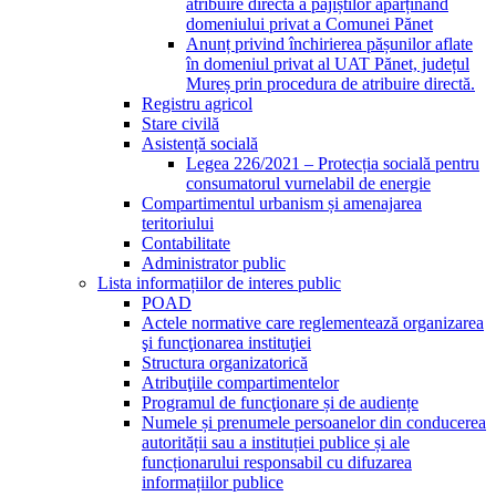
atribuire directă a pajiștilor aparținând
domeniului privat a Comunei Pănet
Anunț privind închirierea pășunilor aflate
în domeniul privat al UAT Pănet, județul
Mureș prin procedura de atribuire directă.
Registru agricol
Stare civilă
Asistență socială
Legea 226/2021 – Protecția socială pentru
consumatorul vurnelabil de energie
Compartimentul urbanism și amenajarea
teritoriului
Contabilitate
Administrator public
Lista informațiilor de interes public
POAD
Actele normative care reglementează organizarea
şi funcţionarea instituţiei
Structura organizatorică
Atribuţiile compartimentelor
Programul de funcţionare și de audiențe
Numele și prenumele persoanelor din conducerea
autorității sau a instituției publice și ale
funcționarului responsabil cu difuzarea
informațiilor publice