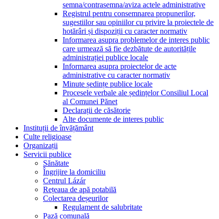
semna/contrasemna/aviza actele administrative
Registrul pentru consemnarea propunerilor,
sugestiilor sau opiniilor cu privire la proiectele de
hotărâri și dispoziții cu caracter normativ
Informarea asupra problemelor de interes public
care urmează să fie dezbătute de autoritățile
administrației publice locale
Informarea asupra proiectelor de acte
administrative cu caracter normativ
Minute ședințe publice locale
Procesele verbale ale ședințelor Consiliul Local
al Comunei Pănet
Declarații de căsătorie
Alte documente de interes public
Instituții de învățământ
Culte religioase
Organizații
Servicii publice
Sănătate
Îngrijire la domiciliu
Centrul Lázár
Rețeaua de apă potabilă
Colectarea deșeurilor
Regulament de salubritate
Pază comunală