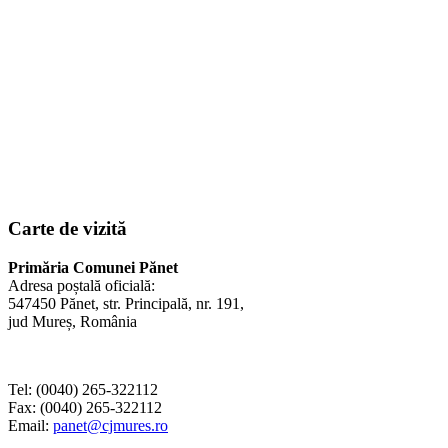
Carte de vizită
Primăria Comunei Pănet
Adresa poștală oficială:
547450 Pănet, str. Principală, nr. 191,
jud Mureș, România
Tel: (0040) 265-322112
Fax: (0040) 265-322112
Email:
panet@cjmures.ro