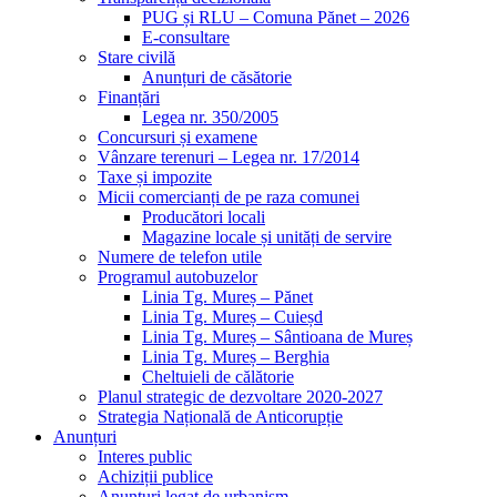
PUG și RLU – Comuna Pănet – 2026
E-consultare
Stare civilă
Anunțuri de căsătorie
Finanțări
Legea nr. 350/2005
Concursuri și examene
Vânzare terenuri – Legea nr. 17/2014
Taxe și impozite
Micii comercianți de pe raza comunei
Producători locali
Magazine locale și unități de servire
Numere de telefon utile
Programul autobuzelor
Linia Tg. Mureș – Pănet
Linia Tg. Mureș – Cuieșd
Linia Tg. Mureș – Sântioana de Mureș
Linia Tg. Mureș – Berghia
Cheltuieli de călătorie
Planul strategic de dezvoltare 2020-2027
Strategia Națională de Anticorupție
Anunțuri
Interes public
Achiziții publice
Anunțuri legat de urbanism