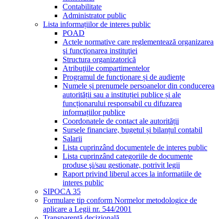
Contabilitate
Administrator public
Lista informațiilor de interes public
POAD
Actele normative care reglementează organizarea
şi funcţionarea instituţiei
Structura organizatorică
Atribuţiile compartimentelor
Programul de funcţionare și de audiențe
Numele și prenumele persoanelor din conducerea
autorității sau a instituției publice și ale
funcționarului responsabil cu difuzarea
informațiilor publice
Coordonatele de contact ale autorității
Sursele financiare, bugetul și bilanțul contabil
Salarii
Lista cuprinzând documentele de interes public
Lista cuprinzând categoriile de documente
produse şi/sau gestionate, potrivit legii
Raport privind liberul acces la informatiile de
interes public
SIPOCA 35
Formulare tip conform Normelor metodologice de
aplicare a Legii nr. 544/2001
Transparență decizională