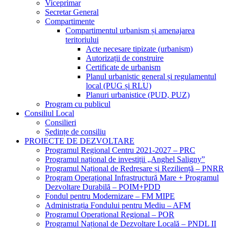
Viceprimar
Secretar General
Compartimente
Compartimentul urbanism și amenajarea
teritoriului
Acte necesare tipizate (urbanism)
Autorizații de construire
Certificate de urbanism
Planul urbanistic general și regulamentul
local (PUG și RLU)
Planuri urbanistice (PUD, PUZ)
Program cu publicul
Consiliul Local
Consilieri
Ședințe de consiliu
PROIECTE DE DEZVOLTARE
Programul Regional Centru 2021-2027 – PRC
Programul național de investiții „Anghel Saligny”
Programul Național de Redresare și Reziliență – PNRR
Program Operațional Infrastructură Mare + Programul
Dezvoltare Durabilă – POIM+PDD
Fondul pentru Modernizare – FM MIPE
Administrația Fondului pentru Mediu – AFM
Programul Operațional Regional – POR
Programul Național de Dezvoltare Locală – PNDL II