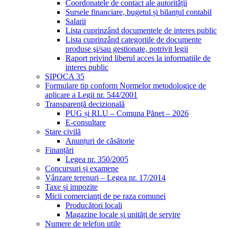
Coordonatele de contact ale autorității
Sursele financiare, bugetul și bilanțul contabil
Salarii
Lista cuprinzând documentele de interes public
Lista cuprinzând categoriile de documente
produse şi/sau gestionate, potrivit legii
Raport privind liberul acces la informatiile de
interes public
SIPOCA 35
Formulare tip conform Normelor metodologice de
aplicare a Legii nr. 544/2001
Transparență decizională
PUG și RLU – Comuna Pănet – 2026
E-consultare
Stare civilă
Anunțuri de căsătorie
Finanțări
Legea nr. 350/2005
Concursuri și examene
Vânzare terenuri – Legea nr. 17/2014
Taxe și impozite
Micii comercianți de pe raza comunei
Producători locali
Magazine locale și unități de servire
Numere de telefon utile