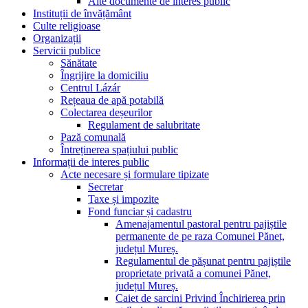
Alte documente de interes public
Instituții de învățământ
Culte religioase
Organizații
Servicii publice
Sănătate
Îngrijire la domiciliu
Centrul Lázár
Rețeaua de apă potabilă
Colectarea deșeurilor
Regulament de salubritate
Pază comunală
Întreținerea spațiului public
Informații de interes public
Acte necesare și formulare tipizate
Secretar
Taxe și impozite
Fond funciar și cadastru
Amenajamentul pastoral pentru pajiștile
permanente de pe raza Comunei Pănet,
județul Mureș.
Regulamentul de pășunat pentru pajiștile
proprietate privată a comunei Pănet,
județul Mureș.
Caiet de sarcini Privind Închirierea prin