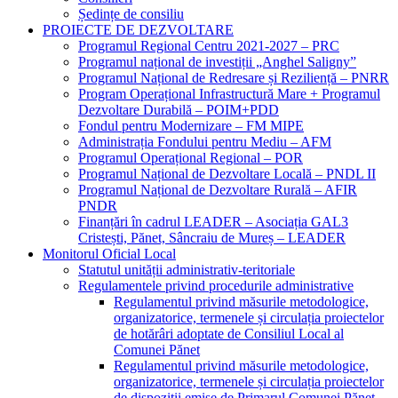
Ședințe de consiliu
PROIECTE DE DEZVOLTARE
Programul Regional Centru 2021-2027 – PRC
Programul național de investiții „Anghel Saligny”
Programul Național de Redresare și Reziliență – PNRR
Program Operațional Infrastructură Mare + Programul
Dezvoltare Durabilă – POIM+PDD
Fondul pentru Modernizare – FM MIPE
Administrația Fondului pentru Mediu – AFM
Programul Operațional Regional – POR
Programul Național de Dezvoltare Locală – PNDL II
Programul Național de Dezvoltare Rurală – AFIR
PNDR
Finanțări în cadrul LEADER – Asociația GAL3
Cristești, Pănet, Sâncraiu de Mureș – LEADER
Monitorul Oficial Local
Statutul unității administrativ-teritoriale
Regulamentele privind procedurile administrative
Regulamentul privind măsurile metodologice,
organizatorice, termenele și circulația proiectelor
de hotărâri adoptate de Consiliul Local al
Comunei Pănet
Regulamentul privind măsurile metodologice,
organizatorice, termenele și circulația proiectelor
de dispoziții emise de Primarul Comunei Pănet