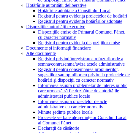
Hotărârile autorității deliberative
Hotărârile adobtate a Consiliului Local
Registrul pentru evidența proiectelor de hotărâri
Registrul pentru evidența hotărârilor adoptate
Dispozițiile autorității executive
Dispozițiile emise de Primarul Comunei Pănet,
cu caracter normativ
Registrul pentru evidența dispozițiilor emise
Documente și informații financiare
Alte documente
Registrul privind înregistrarea refuzurilor de a
semna/contrasemna/aviza actele administrative
Registrul pentru consemnarea propunerilor,
sugestiilor sau opiniilor cu privire la proiectele de
hotărâri și dispoziții cu caracter normativ
Informarea asupra problemelor de interes public
care urmează să fie dezbătute de autoritățile
administrației publice locale
Informarea asupra proiectelor de acte
administrative cu caracter normativ
Minute ședințe publice locale
Procesele verbale ale ședințelor Consiliul Local
al Comunei Pănet
Declarații de căsătorie