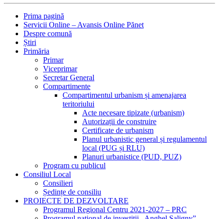
Prima pagină
Servicii Online – Avansis Online Pănet
Despre comună
Știri
Primăria
Primar
Viceprimar
Secretar General
Compartimente
Compartimentul urbanism și amenajarea
teritoriului
Acte necesare tipizate (urbanism)
Autorizații de construire
Certificate de urbanism
Planul urbanistic general și regulamentul
local (PUG și RLU)
Planuri urbanistice (PUD, PUZ)
Program cu publicul
Consiliul Local
Consilieri
Ședințe de consiliu
PROIECTE DE DEZVOLTARE
Programul Regional Centru 2021-2027 – PRC
Programul național de investiții „Anghel Saligny”