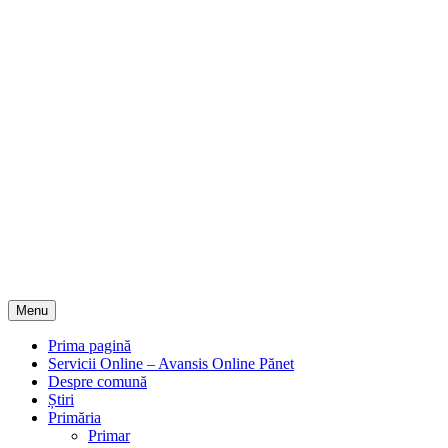
Menu
Prima pagină
Servicii Online – Avansis Online Pănet
Despre comună
Știri
Primăria
Primar