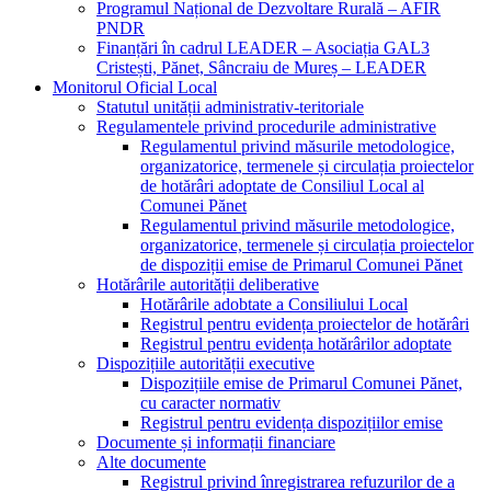
Programul Național de Dezvoltare Rurală – AFIR
PNDR
Finanțări în cadrul LEADER – Asociația GAL3
Cristești, Pănet, Sâncraiu de Mureș – LEADER
Monitorul Oficial Local
Statutul unității administrativ-teritoriale
Regulamentele privind procedurile administrative
Regulamentul privind măsurile metodologice,
organizatorice, termenele și circulația proiectelor
de hotărâri adoptate de Consiliul Local al
Comunei Pănet
Regulamentul privind măsurile metodologice,
organizatorice, termenele și circulația proiectelor
de dispoziții emise de Primarul Comunei Pănet
Hotărârile autorității deliberative
Hotărârile adobtate a Consiliului Local
Registrul pentru evidența proiectelor de hotărâri
Registrul pentru evidența hotărârilor adoptate
Dispozițiile autorității executive
Dispozițiile emise de Primarul Comunei Pănet,
cu caracter normativ
Registrul pentru evidența dispozițiilor emise
Documente și informații financiare
Alte documente
Registrul privind înregistrarea refuzurilor de a