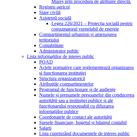
Mureș prin procedura de atribuire directă.
Registru agricol
Stare civilă
Asistență socială
Legea 226/2021 – Protecția socială pentru
consumatorul vurnelabil de energie
Compartimentul urbanism și amenajarea
teritoriului
Contabilitate
Administrator public
Lista informațiilor de interes public
POAD
Actele normative care reglementează organizarea
şi funcţionarea instituţiei
Structura organizatorică
Atribuţiile compartimentelor
Programul de funcţionare și de audiențe
Numele și prenumele persoanelor din conducerea
autorității sau a instituției publice și ale
funcționarului responsabil cu difuzarea
informațiilor publice
Coordonatele de contact ale autorității
Sursele financiare, bugetul și bilanțul contabil
Salarii
Lista cuprinzând documentele de interes public