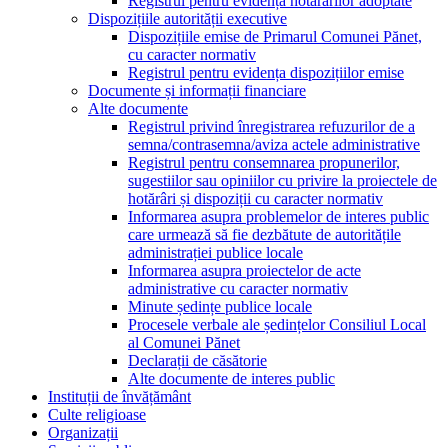
Registrul pentru evidența hotărârilor adoptate
Dispozițiile autorității executive
Dispozițiile emise de Primarul Comunei Pănet,
cu caracter normativ
Registrul pentru evidența dispozițiilor emise
Documente și informații financiare
Alte documente
Registrul privind înregistrarea refuzurilor de a
semna/contrasemna/aviza actele administrative
Registrul pentru consemnarea propunerilor,
sugestiilor sau opiniilor cu privire la proiectele de
hotărâri și dispoziții cu caracter normativ
Informarea asupra problemelor de interes public
care urmează să fie dezbătute de autoritățile
administrației publice locale
Informarea asupra proiectelor de acte
administrative cu caracter normativ
Minute ședințe publice locale
Procesele verbale ale ședințelor Consiliul Local
al Comunei Pănet
Declarații de căsătorie
Alte documente de interes public
Instituții de învățământ
Culte religioase
Organizații