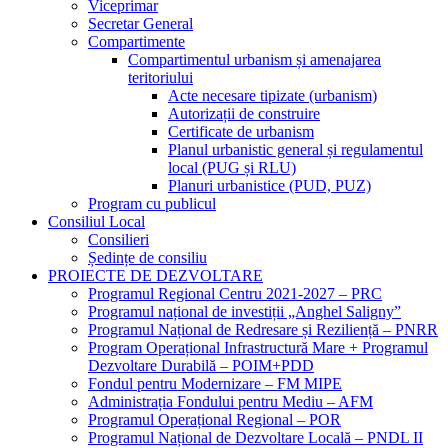
Viceprimar
Secretar General
Compartimente
Compartimentul urbanism și amenajarea
teritoriului
Acte necesare tipizate (urbanism)
Autorizații de construire
Certificate de urbanism
Planul urbanistic general și regulamentul
local (PUG și RLU)
Planuri urbanistice (PUD, PUZ)
Program cu publicul
Consiliul Local
Consilieri
Ședințe de consiliu
PROIECTE DE DEZVOLTARE
Programul Regional Centru 2021-2027 – PRC
Programul național de investiții „Anghel Saligny”
Programul Național de Redresare și Reziliență – PNRR
Program Operațional Infrastructură Mare + Programul
Dezvoltare Durabilă – POIM+PDD
Fondul pentru Modernizare – FM MIPE
Administrația Fondului pentru Mediu – AFM
Programul Operațional Regional – POR
Programul Național de Dezvoltare Locală – PNDL II