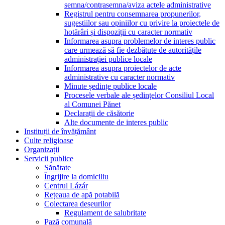
semna/contrasemna/aviza actele administrative
Registrul pentru consemnarea propunerilor,
sugestiilor sau opiniilor cu privire la proiectele de
hotărâri și dispoziții cu caracter normativ
Informarea asupra problemelor de interes public
care urmează să fie dezbătute de autoritățile
administrației publice locale
Informarea asupra proiectelor de acte
administrative cu caracter normativ
Minute ședințe publice locale
Procesele verbale ale ședințelor Consiliul Local
al Comunei Pănet
Declarații de căsătorie
Alte documente de interes public
Instituții de învățământ
Culte religioase
Organizații
Servicii publice
Sănătate
Îngrijire la domiciliu
Centrul Lázár
Rețeaua de apă potabilă
Colectarea deșeurilor
Regulament de salubritate
Pază comunală