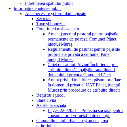
Întreținerea spațiului public
Informații de interes public
Acte necesare și formulare tipizate
Secretar
Taxe și impozite
Fond funciar și cadastru
Amenajamentul pastoral pentru pajiștile
permanente de pe raza Comunei Pănet,
județul Mureș.
Regulamentul de pășunat pentru pajiștile
proprietate privată a comunei Pănet,
județul Mureș.
Caiet de sarcini Privind Închirierea prin
atribuire directă a pajiștilor aparținând
domeniului privat a Comunei Pănet
Anunț privind închirierea pășunilor aflate
în domeniul privat al UAT Pănet, județul
Mureș prin procedura de atribuire directă.
Registru agricol
Stare civilă
Asistență socială
Legea 226/2021 – Protecția socială pentru
consumatorul vurnelabil de energie
Compartimentul urbanism și amenajarea
teritoriului