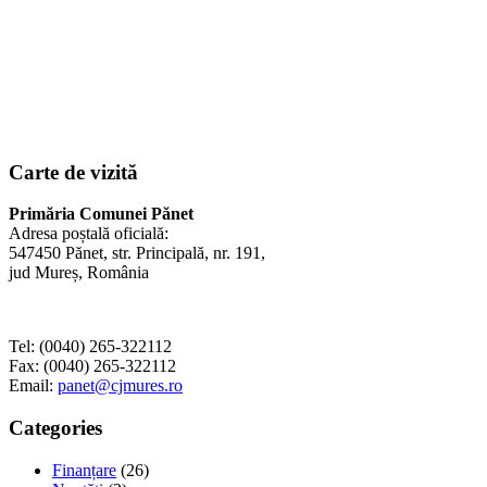
Carte de vizită
Primăria Comunei Pănet
Adresa poștală oficială:
547450 Pănet, str. Principală, nr. 191,
jud Mureș, România
Tel: (0040) 265-322112
Fax: (0040) 265-322112
Email:
panet@cjmures.ro
Categories
Finanțare
(26)