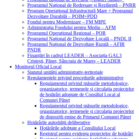
Programul Național de Redresare și Reziliență – PNRR
Program Operațional Infrastructură Mare + Programul
Dezvoltare Durabilă – POIM+PDD
Fondul pentru Modernizare – FM MIPE
Administrația Fondului pentru Mediu – AFM
Programul Operațional Regional – POR
Programul Național de Dezvoltare Locală – PNDL II
Programul Național de Dezvoltare Rurală – AFIR
PNDR
Finanțări în cadrul LEADER – Asociația GAL3
Cristești, Pănet, Sâncraiu de Mureș – LEADER
Monitorul Oficial Local
Statutul unității administrativ-teritoriale
Regulamentele privind procedurile administrative
Regulamentul privind măsurile metodologice,
organizatorice, termenele și circulația proiectelor
de hotărâri adoptate de Consiliul Local al
Comunei Pănet
Regulamentul privind măsurile metodologice,
organizatorice, termenele și circulația proiectelor
de dispoziții emise de Primarul Comunei Pănet
Hotărârile autorității deliberative
Hotărârile adobtate a Consiliului Local
Registrul pentru evidența proiectelor de hotărâri