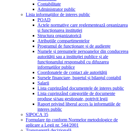
Contabilitate
Administrator public
Lista informațiilor de interes public
POAD
Actele normative care reglementează organizarea
şi funcţionarea instituţiei
Structura organizatorică
Atribuţiile compartimentelor
Programul de funcţionare și de audiențe
Numele și prenumele persoanelor din conducerea
autorității sau a instituției publice și ale
funcționarului responsabil cu difuzarea
informațiilor publice
Coordonatele de contact ale autorității
Sursele financiare, bugetul și bilanțul contabil
Salarii
Lista cuprinzând documentele de interes public
Lista cuprinzând categoriile de documente
produse şi/sau gestionate, potrivit legii
Raport privind liberul acces la informatiile de
interes public
SIPOCA 35
Formulare tip conform Normelor metodologice de
aplicare a Legii nr. 544/2001
Transparență decizională