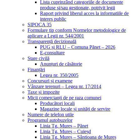
Lista cuprinzând categoriile de documente
produse şi/sau gestionate, potrivit legii
Raport privind liberul acces la informatiile de
interes public
SIPOCA 35
Formulare tip conform Normelor metodologice de
aplicare a Legii nr. 544/2001
Transparență decizională
PUG și RLU – Comuna Pănet – 2026
E-consultare
Stare civilă
Anunțuri de căsătorie
Finanțări
Legea nr. 350/2005
Concursuri și examene
Vânzare terenuri – Legea nr. 17/2014
Taxe și impozite
Micii comercianți de pe raza comunei
Producători locali
Magazine locale și unități de servire
Numere de telefon utile
Programul autobuzelor
Linia Tg. Mureș – Pănet
Linia Tg. Mureș – Cuieșd
Linia Tg. Mureș – Sântioana de Mureș