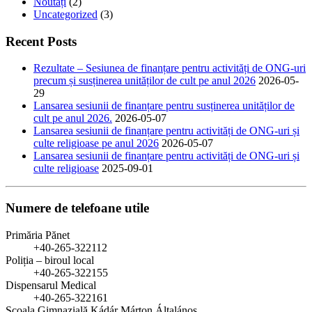
Noutăți
(2)
Uncategorized
(3)
Recent Posts
Rezultate – Sesiunea de finanțare pentru activități de ONG-uri
precum și susținerea unităților de cult pe anul 2026
2026-05-
29
Lansarea sesiunii de finanțare pentru susținerea unităților de
cult pe anul 2026.
2026-05-07
Lansarea sesiunii de finanțare pentru activități de ONG-uri și
culte religioase pe anul 2026
2026-05-07
Lansarea sesiunii de finanțare pentru activități de ONG-uri și
culte religioase
2025-09-01
Numere de telefoane utile
Primăria Pănet
+40-265-322112
Poliția – biroul local
+40-265-322155
Dispensarul Medical
+40-265-322161
Școala Gimnazială Kádár Márton Általános