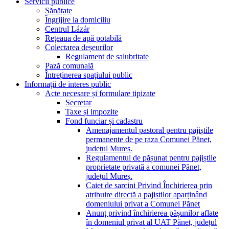
Servicii publice
Sănătate
Îngrijire la domiciliu
Centrul Lázár
Rețeaua de apă potabilă
Colectarea deșeurilor
Regulament de salubritate
Pază comunală
Întreținerea spațiului public
Informații de interes public
Acte necesare și formulare tipizate
Secretar
Taxe și impozite
Fond funciar și cadastru
Amenajamentul pastoral pentru pajiștile
permanente de pe raza Comunei Pănet,
județul Mureș.
Regulamentul de pășunat pentru pajiștile
proprietate privată a comunei Pănet,
județul Mureș.
Caiet de sarcini Privind Închirierea prin
atribuire directă a pajiștilor aparținând
domeniului privat a Comunei Pănet
Anunț privind închirierea pășunilor aflate
în domeniul privat al UAT Pănet, județul