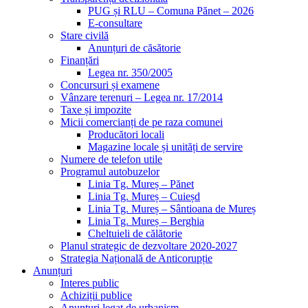
PUG și RLU – Comuna Pănet – 2026
E-consultare
Stare civilă
Anunțuri de căsătorie
Finanțări
Legea nr. 350/2005
Concursuri și examene
Vânzare terenuri – Legea nr. 17/2014
Taxe și impozite
Micii comercianți de pe raza comunei
Producători locali
Magazine locale și unități de servire
Numere de telefon utile
Programul autobuzelor
Linia Tg. Mureș – Pănet
Linia Tg. Mureș – Cuieșd
Linia Tg. Mureș – Sântioana de Mureș
Linia Tg. Mureș – Berghia
Cheltuieli de călătorie
Planul strategic de dezvoltare 2020-2027
Strategia Națională de Anticorupție
Anunțuri
Interes public
Achiziții publice
Anunțuri legat de urbanism