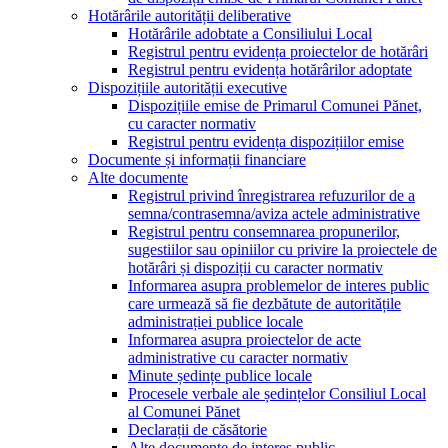
Hotărârile autorității deliberative
Hotărârile adobtate a Consiliului Local
Registrul pentru evidența proiectelor de hotărâri
Registrul pentru evidența hotărârilor adoptate
Dispozițiile autorității executive
Dispozițiile emise de Primarul Comunei Pănet,
cu caracter normativ
Registrul pentru evidența dispozițiilor emise
Documente și informații financiare
Alte documente
Registrul privind înregistrarea refuzurilor de a
semna/contrasemna/aviza actele administrative
Registrul pentru consemnarea propunerilor,
sugestiilor sau opiniilor cu privire la proiectele de
hotărâri și dispoziții cu caracter normativ
Informarea asupra problemelor de interes public
care urmează să fie dezbătute de autoritățile
administrației publice locale
Informarea asupra proiectelor de acte
administrative cu caracter normativ
Minute ședințe publice locale
Procesele verbale ale ședințelor Consiliul Local
al Comunei Pănet
Declarații de căsătorie
Alte documente de interes public