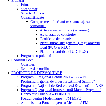
Primăria
Primar
Viceprimar
Secretar General
Compartimente
Compartimentul urbanism și amenajarea
teritoriului
Acte necesare tipizate (urbanism)
Autorizații de construire
Certificate de urbanism
Planul urbanistic general și regulamentul
local (PUG și RLU)
Planuri urbanistice (PUD, PUZ)
Program cu publicul
Consiliul Local
Consilieri
Ședințe de consiliu
PROIECTE DE DEZVOLTARE
Programul Regional Centru 2021-2027 – PRC
Programul național de investiții „Anghel Saligny”
Programul Național de Redresare și Reziliență – PNRR
Program Operațional Infrastructură Mare + Programul
Dezvoltare Durabilă – POIM+PDD
Fondul pentru Modernizare – FM MIPE
Administrația Fondului pentru Mediu – AFM