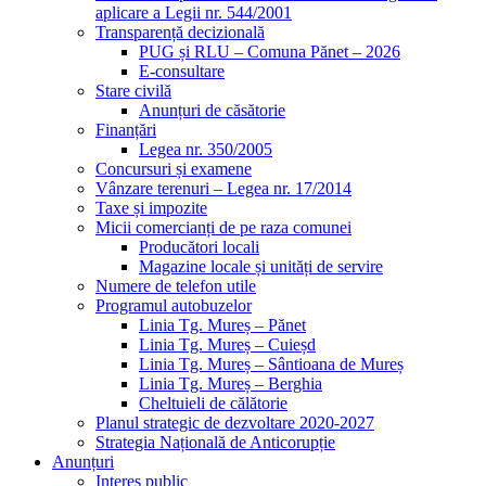
aplicare a Legii nr. 544/2001
Transparență decizională
PUG și RLU – Comuna Pănet – 2026
E-consultare
Stare civilă
Anunțuri de căsătorie
Finanțări
Legea nr. 350/2005
Concursuri și examene
Vânzare terenuri – Legea nr. 17/2014
Taxe și impozite
Micii comercianți de pe raza comunei
Producători locali
Magazine locale și unități de servire
Numere de telefon utile
Programul autobuzelor
Linia Tg. Mureș – Pănet
Linia Tg. Mureș – Cuieșd
Linia Tg. Mureș – Sântioana de Mureș
Linia Tg. Mureș – Berghia
Cheltuieli de călătorie
Planul strategic de dezvoltare 2020-2027
Strategia Națională de Anticorupție
Anunțuri
Interes public