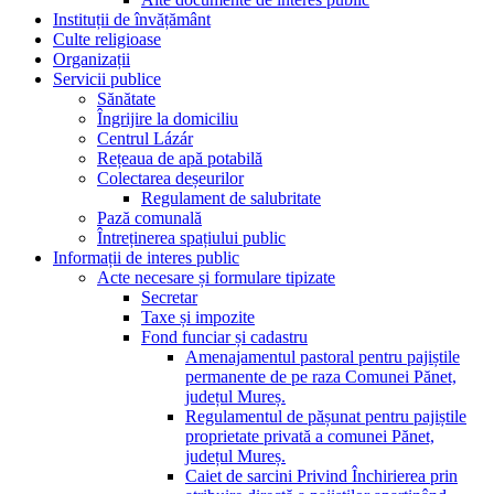
Instituții de învățământ
Culte religioase
Organizații
Servicii publice
Sănătate
Îngrijire la domiciliu
Centrul Lázár
Rețeaua de apă potabilă
Colectarea deșeurilor
Regulament de salubritate
Pază comunală
Întreținerea spațiului public
Informații de interes public
Acte necesare și formulare tipizate
Secretar
Taxe și impozite
Fond funciar și cadastru
Amenajamentul pastoral pentru pajiștile
permanente de pe raza Comunei Pănet,
județul Mureș.
Regulamentul de pășunat pentru pajiștile
proprietate privată a comunei Pănet,
județul Mureș.
Caiet de sarcini Privind Închirierea prin