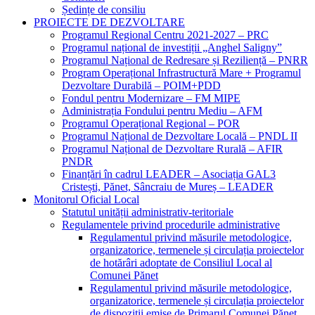
Ședințe de consiliu
PROIECTE DE DEZVOLTARE
Programul Regional Centru 2021-2027 – PRC
Programul național de investiții „Anghel Saligny”
Programul Național de Redresare și Reziliență – PNRR
Program Operațional Infrastructură Mare + Programul
Dezvoltare Durabilă – POIM+PDD
Fondul pentru Modernizare – FM MIPE
Administrația Fondului pentru Mediu – AFM
Programul Operațional Regional – POR
Programul Național de Dezvoltare Locală – PNDL II
Programul Național de Dezvoltare Rurală – AFIR
PNDR
Finanțări în cadrul LEADER – Asociația GAL3
Cristești, Pănet, Sâncraiu de Mureș – LEADER
Monitorul Oficial Local
Statutul unității administrativ-teritoriale
Regulamentele privind procedurile administrative
Regulamentul privind măsurile metodologice,
organizatorice, termenele și circulația proiectelor
de hotărâri adoptate de Consiliul Local al
Comunei Pănet
Regulamentul privind măsurile metodologice,
organizatorice, termenele și circulația proiectelor
de dispoziții emise de Primarul Comunei Pănet