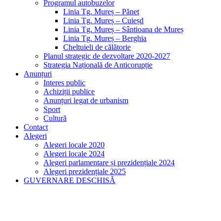
Programul autobuzelor
Linia Tg. Mureș – Pănet
Linia Tg. Mureș – Cuieșd
Linia Tg. Mureș – Sântioana de Mureș
Linia Tg. Mureș – Berghia
Cheltuieli de călătorie
Planul strategic de dezvoltare 2020-2027
Strategia Națională de Anticorupție
Anunțuri
Interes public
Achiziții publice
Anunțuri legat de urbanism
Sport
Cultură
Contact
Alegeri
Alegeri locale 2020
Alegeri locale 2024
Alegeri parlamentare și prezidențiale 2024
Alegeri prezidențiale 2025
GUVERNARE DESCHISĂ