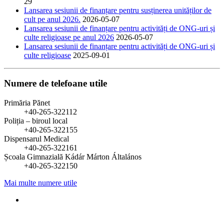
29
Lansarea sesiunii de finanțare pentru susținerea unităților de
cult pe anul 2026.
2026-05-07
Lansarea sesiunii de finanțare pentru activități de ONG-uri și
culte religioase pe anul 2026
2026-05-07
Lansarea sesiunii de finanțare pentru activități de ONG-uri și
culte religioase
2025-09-01
Numere de telefoane utile
Primăria Pănet
+40-265-322112
Poliția – biroul local
+40-265-322155
Dispensarul Medical
+40-265-322161
Școala Gimnazială Kádár Márton Általános
+40-265-322150
Mai multe numere utile