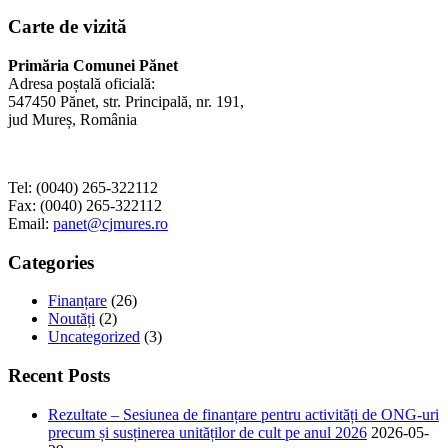
Carte de vizită
Primăria Comunei Pănet
Adresa poștală oficială:
547450 Pănet, str. Principală, nr. 191,
jud Mureș, România
Tel: (0040) 265-322112
Fax: (0040) 265-322112
Email:
panet@cjmures.ro
Categories
Finanțare
(26)
Noutăți
(2)
Uncategorized
(3)
Recent Posts
Rezultate – Sesiunea de finanțare pentru activități de ONG-uri
precum și susținerea unităților de cult pe anul 2026
2026-05-