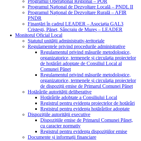
Programul Operațional Regional – POR
Programul Național de Dezvoltare Locală – PNDL II
Programul Național de Dezvoltare Rurală – AFIR
PNDR
Finanțări în cadrul LEADER – Asociația GAL3
Cristești, Pănet, Sâncraiu de Mureș – LEADER
Monitorul Oficial Local
Statutul unității administrativ-teritoriale
Regulamentele privind procedurile administrative
Regulamentul privind măsurile metodologice,
organizatorice, termenele și circulația proiectelor
de hotărâri adoptate de Consiliul Local al
Comunei Pănet
Regulamentul privind măsurile metodologice,
organizatorice, termenele și circulația proiectelor
de dispoziții emise de Primarul Comunei Pănet
Hotărârile autorității deliberative
Hotărârile adobtate a Consiliului Local
Registrul pentru evidența proiectelor de hotărâri
Registrul pentru evidența hotărârilor adoptate
Dispozițiile autorității executive
Dispozițiile emise de Primarul Comunei Pănet,
cu caracter normativ
Registrul pentru evidența dispozițiilor emise
Documente și informații financiare