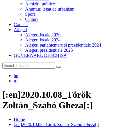
Achiziții publice
Anunțuri legat de urbanism
Sport
Cultură
Contact
Alegeri
Alegeri locale 2020
Alegeri locale 2024
Alegeri parlamentare și prezidențiale 2024
Alegeri prezidențiale 2025
GUVERNARE DESCHISĂ
hu
ro
[:en]2020.10.08_Török
Zoltán_Szabó Gheza[:]
Home
[:en]2020.10.08_Török Zoltán_Szabó Gheza[:]