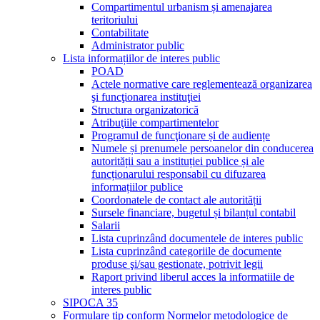
Compartimentul urbanism și amenajarea
teritoriului
Contabilitate
Administrator public
Lista informațiilor de interes public
POAD
Actele normative care reglementează organizarea
şi funcţionarea instituţiei
Structura organizatorică
Atribuţiile compartimentelor
Programul de funcţionare și de audiențe
Numele și prenumele persoanelor din conducerea
autorității sau a instituției publice și ale
funcționarului responsabil cu difuzarea
informațiilor publice
Coordonatele de contact ale autorității
Sursele financiare, bugetul și bilanțul contabil
Salarii
Lista cuprinzând documentele de interes public
Lista cuprinzând categoriile de documente
produse şi/sau gestionate, potrivit legii
Raport privind liberul acces la informatiile de
interes public
SIPOCA 35
Formulare tip conform Normelor metodologice de