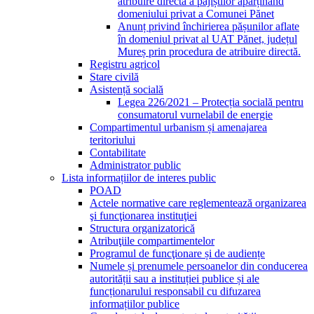
atribuire directă a pajiștilor aparținând
domeniului privat a Comunei Pănet
Anunț privind închirierea pășunilor aflate
în domeniul privat al UAT Pănet, județul
Mureș prin procedura de atribuire directă.
Registru agricol
Stare civilă
Asistență socială
Legea 226/2021 – Protecția socială pentru
consumatorul vurnelabil de energie
Compartimentul urbanism și amenajarea
teritoriului
Contabilitate
Administrator public
Lista informațiilor de interes public
POAD
Actele normative care reglementează organizarea
şi funcţionarea instituţiei
Structura organizatorică
Atribuţiile compartimentelor
Programul de funcţionare și de audiențe
Numele și prenumele persoanelor din conducerea
autorității sau a instituției publice și ale
funcționarului responsabil cu difuzarea
informațiilor publice