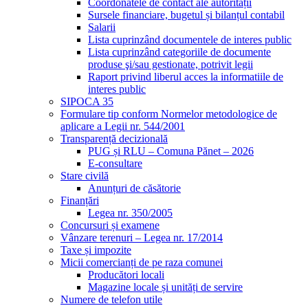
Coordonatele de contact ale autorității
Sursele financiare, bugetul și bilanțul contabil
Salarii
Lista cuprinzând documentele de interes public
Lista cuprinzând categoriile de documente
produse şi/sau gestionate, potrivit legii
Raport privind liberul acces la informatiile de
interes public
SIPOCA 35
Formulare tip conform Normelor metodologice de
aplicare a Legii nr. 544/2001
Transparență decizională
PUG și RLU – Comuna Pănet – 2026
E-consultare
Stare civilă
Anunțuri de căsătorie
Finanțări
Legea nr. 350/2005
Concursuri și examene
Vânzare terenuri – Legea nr. 17/2014
Taxe și impozite
Micii comercianți de pe raza comunei
Producători locali
Magazine locale și unități de servire
Numere de telefon utile