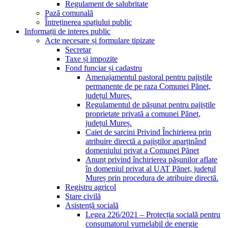
Regulament de salubritate
Pază comunală
Întreținerea spațiului public
Informații de interes public
Acte necesare și formulare tipizate
Secretar
Taxe și impozite
Fond funciar și cadastru
Amenajamentul pastoral pentru pajiștile
permanente de pe raza Comunei Pănet,
județul Mureș.
Regulamentul de pășunat pentru pajiștile
proprietate privată a comunei Pănet,
județul Mureș.
Caiet de sarcini Privind Închirierea prin
atribuire directă a pajiștilor aparținând
domeniului privat a Comunei Pănet
Anunț privind închirierea pășunilor aflate
în domeniul privat al UAT Pănet, județul
Mureș prin procedura de atribuire directă.
Registru agricol
Stare civilă
Asistență socială
Legea 226/2021 – Protecția socială pentru
consumatorul vurnelabil de energie