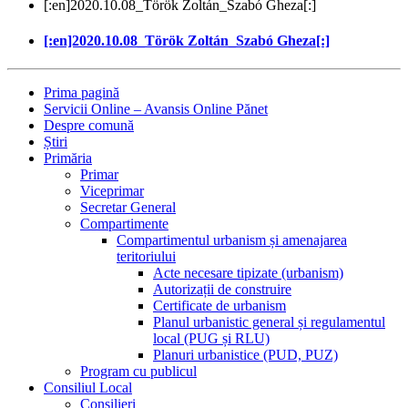
[:en]2020.10.08_Török Zoltán_Szabó Gheza[:]
[:en]2020.10.08_Török Zoltán_Szabó Gheza[:]
Prima pagină
Servicii Online – Avansis Online Pănet
Despre comună
Știri
Primăria
Primar
Viceprimar
Secretar General
Compartimente
Compartimentul urbanism și amenajarea
teritoriului
Acte necesare tipizate (urbanism)
Autorizații de construire
Certificate de urbanism
Planul urbanistic general și regulamentul
local (PUG și RLU)
Planuri urbanistice (PUD, PUZ)
Program cu publicul
Consiliul Local
Consilieri