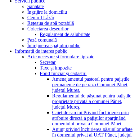
Servicii publice
Sănătate
Îngrijire la domiciliu
Centrul Lázár
Rețeaua de apă potabilă
Colectarea deșeurilor
Regulament de salubritate
Pază comunală
Întreținerea spațiului public
Informații de interes public
Acte necesare și formulare tipizate
Secretar
Taxe și impozite
Fond funciar și cadastru
Amenajamentul pastoral pentru pajiștile
permanente de pe raza Comunei Pănet,
județul Mureș.
Regulamentul de pășunat pentru pajiștile
proprietate privată a comunei Pănet,
județul Mureș.
Caiet de sarcini Privind Închirierea prin
atribuire directă a pajiștilor aparținând
domeniului privat a Comunei Pănet
Anunț privind închirierea pășunilor aflate
în domeniul privat al UAT Pănet, județul