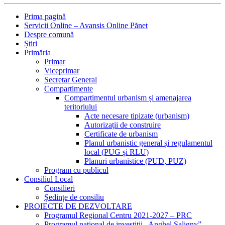
Prima pagină
Servicii Online – Avansis Online Pănet
Despre comună
Știri
Primăria
Primar
Viceprimar
Secretar General
Compartimente
Compartimentul urbanism și amenajarea
teritoriului
Acte necesare tipizate (urbanism)
Autorizații de construire
Certificate de urbanism
Planul urbanistic general și regulamentul
local (PUG și RLU)
Planuri urbanistice (PUD, PUZ)
Program cu publicul
Consiliul Local
Consilieri
Ședințe de consiliu
PROIECTE DE DEZVOLTARE
Programul Regional Centru 2021-2027 – PRC
Programul național de investiții „Anghel Saligny”