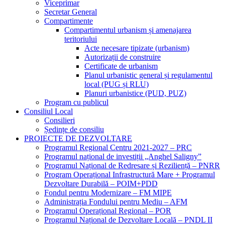
Viceprimar
Secretar General
Compartimente
Compartimentul urbanism și amenajarea
teritoriului
Acte necesare tipizate (urbanism)
Autorizații de construire
Certificate de urbanism
Planul urbanistic general și regulamentul
local (PUG și RLU)
Planuri urbanistice (PUD, PUZ)
Program cu publicul
Consiliul Local
Consilieri
Ședințe de consiliu
PROIECTE DE DEZVOLTARE
Programul Regional Centru 2021-2027 – PRC
Programul național de investiții „Anghel Saligny”
Programul Național de Redresare și Reziliență – PNRR
Program Operațional Infrastructură Mare + Programul
Dezvoltare Durabilă – POIM+PDD
Fondul pentru Modernizare – FM MIPE
Administrația Fondului pentru Mediu – AFM
Programul Operațional Regional – POR
Programul Național de Dezvoltare Locală – PNDL II