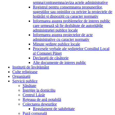
semna/contrasemna/aviza actele administrative
Registrul pentru consemnarea propunerilor,
sugestiilor sau opiniilor cu privire la proiectele de
hotărâri și dispoziții cu caracter normativ
Informarea asupra problemelor de interes public
care urmează să fie dezbătute de autoritățile
administrației publice locale
Informarea asupra proiectelor de acte
administrative cu caracter normativ
Minute ședințe publice locale
Procesele verbale ale ședințelor Consiliul Local
al Comunei Pănet
Declarații de căsătorie
Alte documente de interes public
Instituții de învățământ
Culte religioase
Organizații
Servicii publice
Sănătate
Îngrijire la domiciliu
Centrul Lázár
Rețeaua de apă potabilă
Colectarea deșeurilor
Regulament de salubritate
Pază comunală