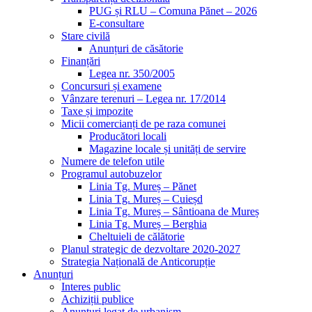
PUG și RLU – Comuna Pănet – 2026
E-consultare
Stare civilă
Anunțuri de căsătorie
Finanțări
Legea nr. 350/2005
Concursuri și examene
Vânzare terenuri – Legea nr. 17/2014
Taxe și impozite
Micii comercianți de pe raza comunei
Producători locali
Magazine locale și unități de servire
Numere de telefon utile
Programul autobuzelor
Linia Tg. Mureș – Pănet
Linia Tg. Mureș – Cuieșd
Linia Tg. Mureș – Sântioana de Mureș
Linia Tg. Mureș – Berghia
Cheltuieli de călătorie
Planul strategic de dezvoltare 2020-2027
Strategia Națională de Anticorupție
Anunțuri
Interes public
Achiziții publice
Anunțuri legat de urbanism