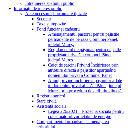
Întreținerea spațiului public
Informații de interes public
Acte necesare și formulare tipizate
Secretar
Taxe și impozite
Fond funciar și cadastru
Amenajamentul pastoral pentru pajiștile
permanente de pe raza Comunei Pănet,
județul Mureș.
Regulamentul de pășunat pentru pajiștile
proprietate privată a comunei Pănet,
județul Mureș.
Caiet de sarcini Privind Închirierea prin
atribuire directă a pajiștilor aparținând
domeniului privat a Comunei Pănet
Anunț privind închirierea pășunilor aflate
în domeniul privat al UAT Pănet, județul
Mureș prin procedura de atribuire directă.
Registru agricol
Stare civilă
Asistență socială
Legea 226/2021 – Protecția socială pentru
consumatorul vurnelabil de energie
Compartimentul urbanism și amenajarea
teritoriului