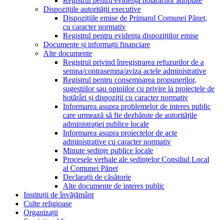
Registrul pentru evidența hotărârilor adoptate
Dispozițiile autorității executive
Dispozițiile emise de Primarul Comunei Pănet,
cu caracter normativ
Registrul pentru evidența dispozițiilor emise
Documente și informații financiare
Alte documente
Registrul privind înregistrarea refuzurilor de a
semna/contrasemna/aviza actele administrative
Registrul pentru consemnarea propunerilor,
sugestiilor sau opiniilor cu privire la proiectele de
hotărâri și dispoziții cu caracter normativ
Informarea asupra problemelor de interes public
care urmează să fie dezbătute de autoritățile
administrației publice locale
Informarea asupra proiectelor de acte
administrative cu caracter normativ
Minute ședințe publice locale
Procesele verbale ale ședințelor Consiliul Local
al Comunei Pănet
Declarații de căsătorie
Alte documente de interes public
Instituții de învățământ
Culte religioase
Organizații