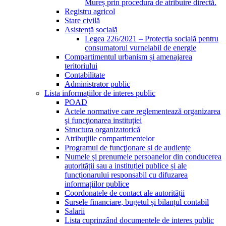
Mureș prin procedura de atribuire directă.
Registru agricol
Stare civilă
Asistență socială
Legea 226/2021 – Protecția socială pentru
consumatorul vurnelabil de energie
Compartimentul urbanism și amenajarea
teritoriului
Contabilitate
Administrator public
Lista informațiilor de interes public
POAD
Actele normative care reglementează organizarea
şi funcţionarea instituţiei
Structura organizatorică
Atribuţiile compartimentelor
Programul de funcţionare și de audiențe
Numele și prenumele persoanelor din conducerea
autorității sau a instituției publice și ale
funcționarului responsabil cu difuzarea
informațiilor publice
Coordonatele de contact ale autorității
Sursele financiare, bugetul și bilanțul contabil
Salarii
Lista cuprinzând documentele de interes public