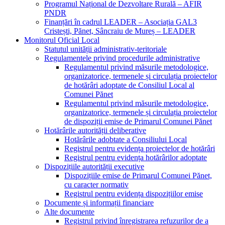
Programul Național de Dezvoltare Rurală – AFIR
PNDR
Finanțări în cadrul LEADER – Asociația GAL3
Cristești, Pănet, Sâncraiu de Mureș – LEADER
Monitorul Oficial Local
Statutul unității administrativ-teritoriale
Regulamentele privind procedurile administrative
Regulamentul privind măsurile metodologice,
organizatorice, termenele și circulația proiectelor
de hotărâri adoptate de Consiliul Local al
Comunei Pănet
Regulamentul privind măsurile metodologice,
organizatorice, termenele și circulația proiectelor
de dispoziții emise de Primarul Comunei Pănet
Hotărârile autorității deliberative
Hotărârile adobtate a Consiliului Local
Registrul pentru evidența proiectelor de hotărâri
Registrul pentru evidența hotărârilor adoptate
Dispozițiile autorității executive
Dispozițiile emise de Primarul Comunei Pănet,
cu caracter normativ
Registrul pentru evidența dispozițiilor emise
Documente și informații financiare
Alte documente
Registrul privind înregistrarea refuzurilor de a