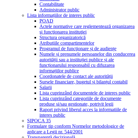
Contabilitate
Administrator public
Lista informațiilor de interes public
POAD
Actele normative care reglementează organizarea
şi funcţionarea instituţiei
Structura organizatorică
Atribuţiile compartimentelor
Programul de funcţionare și de audiențe
Numele și prenumele persoanelor din conducerea
autorității sau a instituției publice și ale
funcționarului responsabil cu difuzarea
informațiilor publice
Coordonatele de contact ale autorității
Sursele financiare, bugetul și bilanțul contabil
Salarii
Lista cuprinzând documentele de interes public
Lista cuprinzând categoriile de documente
produse şi/sau gestionate, potrivit legii
Raport privind liberul acces la informatiile de
interes public
SIPOCA 35
Formulare tip conform Normelor metodologice de
aplicare a Legii nr. 544/2001
Transparență decizională