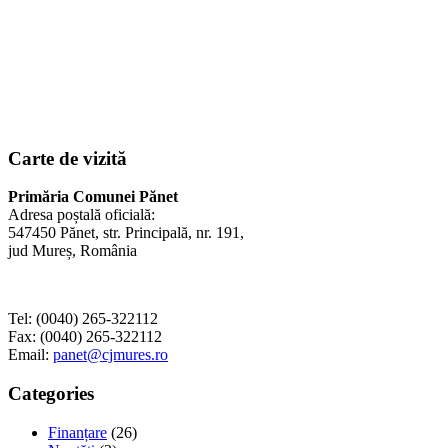
Carte de vizită
Primăria Comunei Pănet
Adresa poștală oficială:
547450 Pănet, str. Principală, nr. 191,
jud Mureș, România
Tel: (0040) 265-322112
Fax: (0040) 265-322112
Email:
panet@cjmures.ro
Categories
Finanțare
(26)