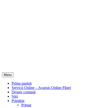
Menu
Prima pagină
Servicii Online – Avansis Online Pănet
Despre comună
Știri
Primăria
Primar