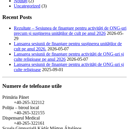
Noutăți
(2)
Uncategorized
(3)
Recent Posts
Rezultate – Sesiunea de finanțare pentru activități de ONG-uri
precum și susținerea unităților de cult pe anul 2026
2026-05-
29
Lansarea sesiunii de finanțare pentru susținerea unităților de
cult pe anul 2026.
2026-05-07
Lansarea sesiunii de finanțare pentru activități de ONG-uri și
culte religioase pe anul 2026
2026-05-07
Lansarea sesiunii de finanțare pentru activități de ONG-uri și
culte religioase
2025-09-01
Numere de telefoane utile
Primăria Pănet
+40-265-322112
Poliția – biroul local
+40-265-322155
Dispensarul Medical
+40-265-322161
Școala Gimnazială Kádár Márton Általános