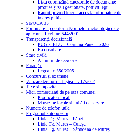
Lista cuprinzând categoriile de documente
produse şi/sau gestionate, potrivit legii
Raport privind liberul acces la informatiile de
interes public
SIPOCA 35
Formulare tip conform Normelor metodologice de
aplicare a Legii nr. 544/2001
Transparență decizională
PUG și RLU – Comuna Pănet – 2026
E-consultare
Stare civilă
Anunțuri de căsătorie
Finanțări
Legea nr. 350/2005
Concursuri și examene
Vânzare terenuri – Legea nr. 17/2014
Taxe și impozite
Micii comercianți de pe raza comunei
Producători locali
Magazine locale și unități de servire
Numere de telefon utile
Programul autobuzelor
Linia Tg. Mureș – Pănet
Linia Tg. Mureș – Cuieșd
Linia Tg. Mureș – Sântioana de Mureș