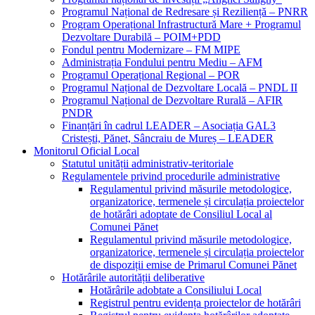
Programul Național de Redresare și Reziliență – PNRR
Program Operațional Infrastructură Mare + Programul
Dezvoltare Durabilă – POIM+PDD
Fondul pentru Modernizare – FM MIPE
Administrația Fondului pentru Mediu – AFM
Programul Operațional Regional – POR
Programul Național de Dezvoltare Locală – PNDL II
Programul Național de Dezvoltare Rurală – AFIR
PNDR
Finanțări în cadrul LEADER – Asociația GAL3
Cristești, Pănet, Sâncraiu de Mureș – LEADER
Monitorul Oficial Local
Statutul unității administrativ-teritoriale
Regulamentele privind procedurile administrative
Regulamentul privind măsurile metodologice,
organizatorice, termenele și circulația proiectelor
de hotărâri adoptate de Consiliul Local al
Comunei Pănet
Regulamentul privind măsurile metodologice,
organizatorice, termenele și circulația proiectelor
de dispoziții emise de Primarul Comunei Pănet
Hotărârile autorității deliberative
Hotărârile adobtate a Consiliului Local
Registrul pentru evidența proiectelor de hotărâri