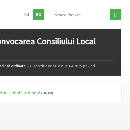
HU
RO
convocarea Consiliului Local
ședință ordinară
Dispoziția nr. 50 din 20.04.2025 privind
et în ședință ordinară
(607 kB)