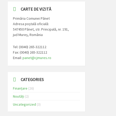
CARTE DE VIZITĂ
Primăria Comunei Pănet
Adresa poștală oficială:
547450 Pănet, str. Principală, nr. 191,
jud Mureș, România
Tel: (0040) 265-322112
Fax: (0040) 265-322112
Email:
panet@cjmures.ro
CATEGORIES
Finanțare
(26)
Noutăți
(2)
Uncategorized
(3)