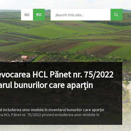
HU
RO
revocarea HCL Pănet nr. 75/2022
arul bunurilor care aparțin
d includerea unor imobile în inventarul bunurilor care aparțin
ea HCL Pănet nr. 75/2022 privind includerea unor imobile în