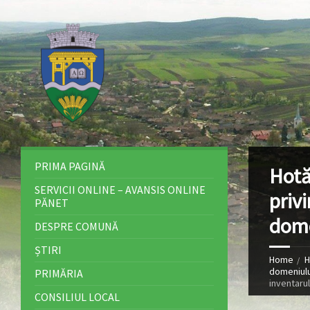
PRIMA PAGINĂ
Hotă
SERVICII ONLINE – AVANSIS ONLINE
priv
PĂNET
dome
DESPRE COMUNĂ
ȘTIRI
Home
H
domeniulu
PRIMĂRIA
inventarul
CONSILIUL LOCAL