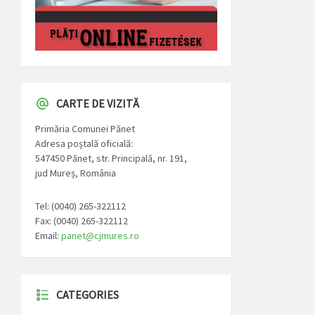
CARTE DE VIZITĂ
Primăria Comunei Pănet
Adresa poștală oficială:
547450 Pănet, str. Principală, nr. 191,
jud Mureș, România
Tel: (0040) 265-322112
Fax: (0040) 265-322112
Email:
panet@cjmures.ro
CATEGORIES