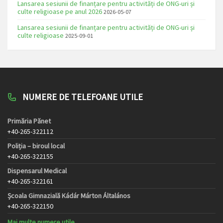
Lansarea sesiunii de finanțare pentru activități de ONG-uri și
culte religioase pe anul 2026
2026-05-07
Lansarea sesiunii de finanțare pentru activități de ONG-uri și
culte religioase
2025-09-01
NUMERE DE TELEFOANE UTILE
Primăria Pănet
+40-265-322112
Poliția – biroul local
+40-265-322155
Dispensarul Medical
+40-265-322161
Școala Gimnazială Kádár Márton Általános
+40-265-322150
Mai multe numere utile