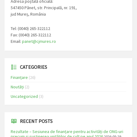
Adresa poștală oficială:
547450 Pănet, str. Principală, nr. 191,
jud Mureș, România
Tel: (0040) 265-322112
Fax: (0040) 265-322112
Email:
panet@cjmures.ro
CATEGORIES
Finanțare
(26)
Noutăți
(2)
Uncategorized
(3)
RECENT POSTS
Rezultate – Sesiunea de finanțare pentru activități de ONG-uri
precum și susținerea unităților de cult pe anul 2026
2026-05-29