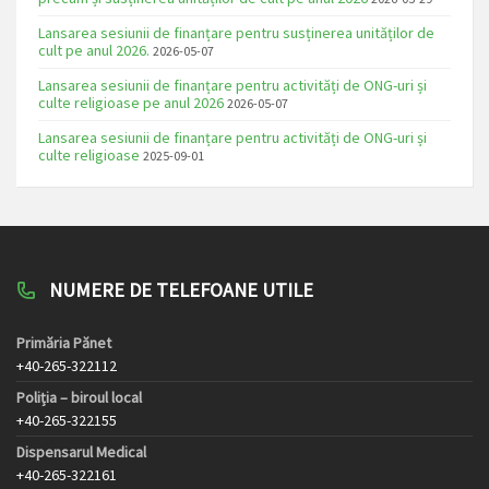
Lansarea sesiunii de finanțare pentru susținerea unităților de
cult pe anul 2026.
2026-05-07
Lansarea sesiunii de finanțare pentru activități de ONG-uri și
culte religioase pe anul 2026
2026-05-07
Lansarea sesiunii de finanțare pentru activități de ONG-uri și
culte religioase
2025-09-01
NUMERE DE TELEFOANE UTILE
Primăria Pănet
+40-265-322112
Poliția – biroul local
+40-265-322155
Dispensarul Medical
+40-265-322161