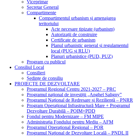
Viceprimar
Secretar General
Compartimente
Compartimentul urbanism și amenajarea
teritoriului
Acte necesare tipizate (urbanism)
Autorizații de construire
Certificate de urbanism
Planul urbanistic general și regulamentul
local (PUG și RLU)
Planuri urbanistice (PUD, PUZ)
Program cu publicul
Consiliul Local
Consilieri
Ședințe de consiliu
PROIECTE DE DEZVOLTARE
Programul Regional Centru 2021-2027 – PRC
Programul național de investiții „Anghel Saligny”
Programul Național de Redresare și Reziliență – PNRR
Program Operațional Infrastructură Mare + Programul
Dezvoltare Durabilă – POIM+PDD
Fondul pentru Modernizare – FM MIPE
Administrația Fondului pentru Mediu – AFM
Programul Operațional Regional – POR
Programul Național de Dezvoltare Locală – PNDL II