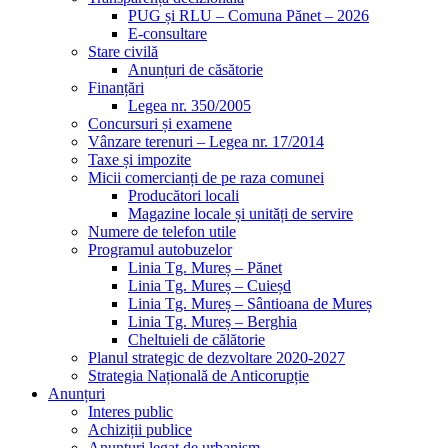
PUG și RLU – Comuna Pănet – 2026
E-consultare
Stare civilă
Anunțuri de căsătorie
Finanțări
Legea nr. 350/2005
Concursuri și examene
Vânzare terenuri – Legea nr. 17/2014
Taxe și impozite
Micii comercianți de pe raza comunei
Producători locali
Magazine locale și unități de servire
Numere de telefon utile
Programul autobuzelor
Linia Tg. Mureș – Pănet
Linia Tg. Mureș – Cuieșd
Linia Tg. Mureș – Sântioana de Mureș
Linia Tg. Mureș – Berghia
Cheltuieli de călătorie
Planul strategic de dezvoltare 2020-2027
Strategia Națională de Anticorupție
Anunțuri
Interes public
Achiziții publice
Anunțuri legat de urbanism