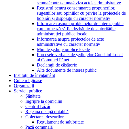
semna/contrasemna/aviza actele administrative
Registrul pentru consemnarea propunerilor,
sugestiilor sau opiniilor cu privire la proiectele de
hotărâri și dispoziții cu caracter normativ
Informarea asupra problemelor de interes public
care urmează să fie dezbătute de autoritățile
administrației publice locale
Informarea asupra proiectelor de acte
administrative cu caracter normativ
Minute ședințe publice locale
Procesele verbale ale ședințelor Consiliul Local
al Comunei Pănet
Declarații de căsătorie
Alte documente de interes public
Instituții de învățământ
Culte religioase
Organizații
Servicii publice
Sănătate
Îngrijire la domiciliu
Centrul Lázár
Rețeaua de apă potabilă
Colectarea deșeurilor
Regulament de salubritate
Pază comunală