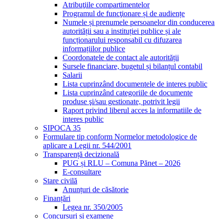
Atribuţiile compartimentelor
Programul de funcţionare și de audiențe
Numele și prenumele persoanelor din conducerea
autorității sau a instituției publice și ale
funcționarului responsabil cu difuzarea
informațiilor publice
Coordonatele de contact ale autorității
Sursele financiare, bugetul și bilanțul contabil
Salarii
Lista cuprinzând documentele de interes public
Lista cuprinzând categoriile de documente
produse şi/sau gestionate, potrivit legii
Raport privind liberul acces la informatiile de
interes public
SIPOCA 35
Formulare tip conform Normelor metodologice de
aplicare a Legii nr. 544/2001
Transparență decizională
PUG și RLU – Comuna Pănet – 2026
E-consultare
Stare civilă
Anunțuri de căsătorie
Finanțări
Legea nr. 350/2005
Concursuri și examene