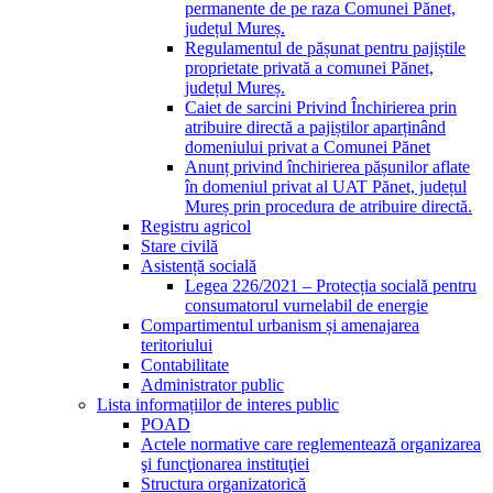
permanente de pe raza Comunei Pănet,
județul Mureș.
Regulamentul de pășunat pentru pajiștile
proprietate privată a comunei Pănet,
județul Mureș.
Caiet de sarcini Privind Închirierea prin
atribuire directă a pajiștilor aparținând
domeniului privat a Comunei Pănet
Anunț privind închirierea pășunilor aflate
în domeniul privat al UAT Pănet, județul
Mureș prin procedura de atribuire directă.
Registru agricol
Stare civilă
Asistență socială
Legea 226/2021 – Protecția socială pentru
consumatorul vurnelabil de energie
Compartimentul urbanism și amenajarea
teritoriului
Contabilitate
Administrator public
Lista informațiilor de interes public
POAD
Actele normative care reglementează organizarea
şi funcţionarea instituţiei
Structura organizatorică