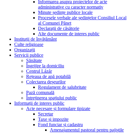
Informarea asupra proiectelor de acte
administrative cu caracter normativ
Minute ședințe publice locale
Procesele verbale ale ședințelor Consiliul Local
al Comunei Pănet
Declarații de căsătorie
Alte documente de interes public
Instituții de învățământ
Culte religioase
Organizații
Servicii publice
Sănătate
Îngrijire la domiciliu
Centrul Lázár
Rețeaua de apă potabilă
Colectarea deșeurilor
Regulament de salubritate
Pază comunală
Întreținerea spațiului public
Informații de interes public
Acte necesare și formulare tipizate
Secretar
Taxe și impozite
Fond funciar și cadastru
Amenajamentul pastoral pentru pajiștile