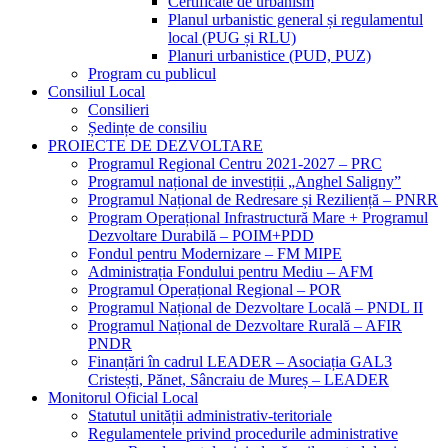
Certificate de urbanism
Planul urbanistic general și regulamentul
local (PUG și RLU)
Planuri urbanistice (PUD, PUZ)
Program cu publicul
Consiliul Local
Consilieri
Ședințe de consiliu
PROIECTE DE DEZVOLTARE
Programul Regional Centru 2021-2027 – PRC
Programul național de investiții „Anghel Saligny”
Programul Național de Redresare și Reziliență – PNRR
Program Operațional Infrastructură Mare + Programul
Dezvoltare Durabilă – POIM+PDD
Fondul pentru Modernizare – FM MIPE
Administrația Fondului pentru Mediu – AFM
Programul Operațional Regional – POR
Programul Național de Dezvoltare Locală – PNDL II
Programul Național de Dezvoltare Rurală – AFIR
PNDR
Finanțări în cadrul LEADER – Asociația GAL3
Cristești, Pănet, Sâncraiu de Mureș – LEADER
Monitorul Oficial Local
Statutul unității administrativ-teritoriale
Regulamentele privind procedurile administrative