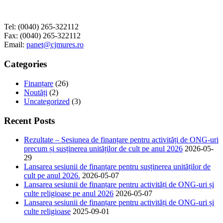
Tel: (0040) 265-322112
Fax: (0040) 265-322112
Email:
panet@cjmures.ro
Categories
Finanțare
(26)
Noutăți
(2)
Uncategorized
(3)
Recent Posts
Rezultate – Sesiunea de finanțare pentru activități de ONG-uri
precum și susținerea unităților de cult pe anul 2026
2026-05-
29
Lansarea sesiunii de finanțare pentru susținerea unităților de
cult pe anul 2026.
2026-05-07
Lansarea sesiunii de finanțare pentru activități de ONG-uri și
culte religioase pe anul 2026
2026-05-07
Lansarea sesiunii de finanțare pentru activități de ONG-uri și
culte religioase
2025-09-01