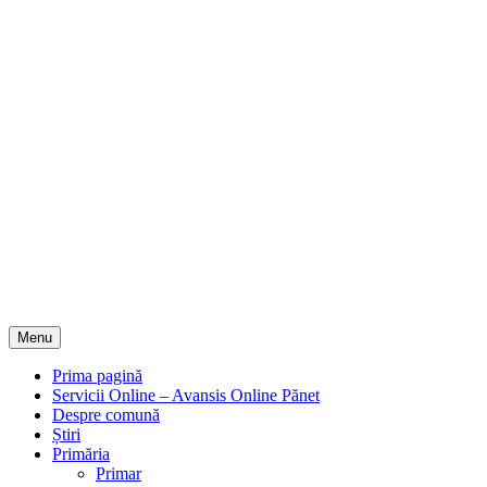
Menu
Prima pagină
Servicii Online – Avansis Online Pănet
Despre comună
Știri
Primăria
Primar