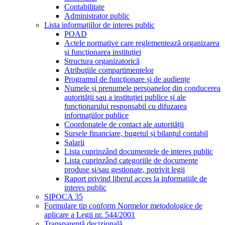
Contabilitate
Administrator public
Lista informațiilor de interes public
POAD
Actele normative care reglementează organizarea
şi funcţionarea instituţiei
Structura organizatorică
Atribuţiile compartimentelor
Programul de funcţionare și de audiențe
Numele și prenumele persoanelor din conducerea
autorității sau a instituției publice și ale
funcționarului responsabil cu difuzarea
informațiilor publice
Coordonatele de contact ale autorității
Sursele financiare, bugetul și bilanțul contabil
Salarii
Lista cuprinzând documentele de interes public
Lista cuprinzând categoriile de documente
produse şi/sau gestionate, potrivit legii
Raport privind liberul acces la informatiile de
interes public
SIPOCA 35
Formulare tip conform Normelor metodologice de
aplicare a Legii nr. 544/2001
Transparență decizională