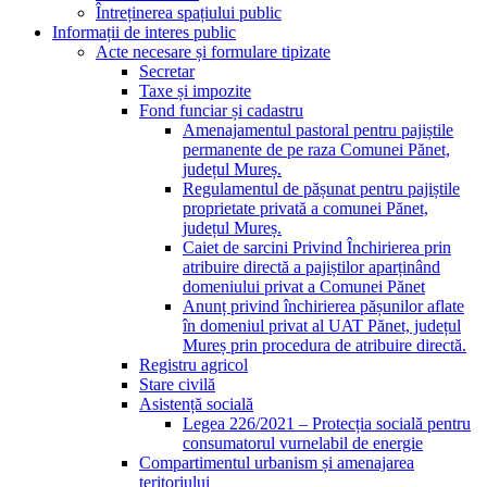
Întreținerea spațiului public
Informații de interes public
Acte necesare și formulare tipizate
Secretar
Taxe și impozite
Fond funciar și cadastru
Amenajamentul pastoral pentru pajiștile
permanente de pe raza Comunei Pănet,
județul Mureș.
Regulamentul de pășunat pentru pajiștile
proprietate privată a comunei Pănet,
județul Mureș.
Caiet de sarcini Privind Închirierea prin
atribuire directă a pajiștilor aparținând
domeniului privat a Comunei Pănet
Anunț privind închirierea pășunilor aflate
în domeniul privat al UAT Pănet, județul
Mureș prin procedura de atribuire directă.
Registru agricol
Stare civilă
Asistență socială
Legea 226/2021 – Protecția socială pentru
consumatorul vurnelabil de energie
Compartimentul urbanism și amenajarea
teritoriului