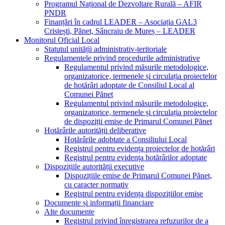
Programul Național de Dezvoltare Rurală – AFIR
PNDR
Finanțări în cadrul LEADER – Asociația GAL3
Cristești, Pănet, Sâncraiu de Mureș – LEADER
Monitorul Oficial Local
Statutul unității administrativ-teritoriale
Regulamentele privind procedurile administrative
Regulamentul privind măsurile metodologice,
organizatorice, termenele și circulația proiectelor
de hotărâri adoptate de Consiliul Local al
Comunei Pănet
Regulamentul privind măsurile metodologice,
organizatorice, termenele și circulația proiectelor
de dispoziții emise de Primarul Comunei Pănet
Hotărârile autorității deliberative
Hotărârile adobtate a Consiliului Local
Registrul pentru evidența proiectelor de hotărâri
Registrul pentru evidența hotărârilor adoptate
Dispozițiile autorității executive
Dispozițiile emise de Primarul Comunei Pănet,
cu caracter normativ
Registrul pentru evidența dispozițiilor emise
Documente și informații financiare
Alte documente
Registrul privind înregistrarea refuzurilor de a