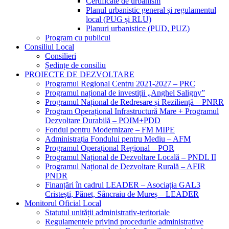
Certificate de urbanism
Planul urbanistic general și regulamentul
local (PUG și RLU)
Planuri urbanistice (PUD, PUZ)
Program cu publicul
Consiliul Local
Consilieri
Ședințe de consiliu
PROIECTE DE DEZVOLTARE
Programul Regional Centru 2021-2027 – PRC
Programul național de investiții „Anghel Saligny”
Programul Național de Redresare și Reziliență – PNRR
Program Operațional Infrastructură Mare + Programul
Dezvoltare Durabilă – POIM+PDD
Fondul pentru Modernizare – FM MIPE
Administrația Fondului pentru Mediu – AFM
Programul Operațional Regional – POR
Programul Național de Dezvoltare Locală – PNDL II
Programul Național de Dezvoltare Rurală – AFIR
PNDR
Finanțări în cadrul LEADER – Asociația GAL3
Cristești, Pănet, Sâncraiu de Mureș – LEADER
Monitorul Oficial Local
Statutul unității administrativ-teritoriale
Regulamentele privind procedurile administrative