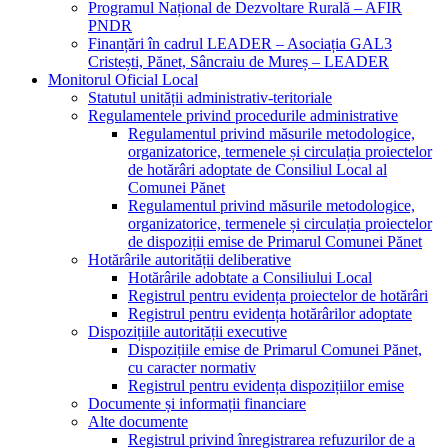
Programul Național de Dezvoltare Rurală – AFIR
PNDR
Finanțări în cadrul LEADER – Asociația GAL3
Cristești, Pănet, Sâncraiu de Mureș – LEADER
Monitorul Oficial Local
Statutul unității administrativ-teritoriale
Regulamentele privind procedurile administrative
Regulamentul privind măsurile metodologice,
organizatorice, termenele și circulația proiectelor
de hotărâri adoptate de Consiliul Local al
Comunei Pănet
Regulamentul privind măsurile metodologice,
organizatorice, termenele și circulația proiectelor
de dispoziții emise de Primarul Comunei Pănet
Hotărârile autorității deliberative
Hotărârile adobtate a Consiliului Local
Registrul pentru evidența proiectelor de hotărâri
Registrul pentru evidența hotărârilor adoptate
Dispozițiile autorității executive
Dispozițiile emise de Primarul Comunei Pănet,
cu caracter normativ
Registrul pentru evidența dispozițiilor emise
Documente și informații financiare
Alte documente
Registrul privind înregistrarea refuzurilor de a