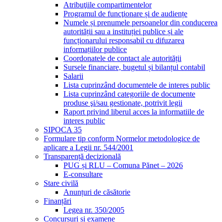
Atribuţiile compartimentelor
Programul de funcţionare și de audiențe
Numele și prenumele persoanelor din conducerea
autorității sau a instituției publice și ale
funcționarului responsabil cu difuzarea
informațiilor publice
Coordonatele de contact ale autorității
Sursele financiare, bugetul și bilanțul contabil
Salarii
Lista cuprinzând documentele de interes public
Lista cuprinzând categoriile de documente
produse şi/sau gestionate, potrivit legii
Raport privind liberul acces la informatiile de
interes public
SIPOCA 35
Formulare tip conform Normelor metodologice de
aplicare a Legii nr. 544/2001
Transparență decizională
PUG și RLU – Comuna Pănet – 2026
E-consultare
Stare civilă
Anunțuri de căsătorie
Finanțări
Legea nr. 350/2005
Concursuri și examene