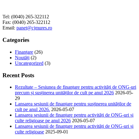
Tel: (0040) 265-322112
Fax: (0040) 265-322112
Email:
panet@cjmures.ro
Categories
Finanțare
(26)
Noutăți
(2)
Uncategorized
(3)
Recent Posts
Rezultate – Sesiunea de finanțare pentru activități de ONG-uri
precum și susținerea unităților de cult pe anul 2026
2026-05-
29
Lansarea sesiunii de finanțare pentru susținerea unităților de
cult pe anul 2026.
2026-05-07
Lansarea sesiunii de finanțare pentru activități de ONG-uri și
culte religioase pe anul 2026
2026-05-07
Lansarea sesiunii de finanțare pentru activități de ONG-uri și
culte religioase
2025-09-01