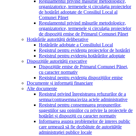
Regulamentul privind măsurile metodologice,
organizatorice, termenele și circulația proiectelor
de hotărâri adoptate de Consiliul Local al
Comunei Pănet
Regulamentul privind măsurile metodologice,
organizatorice, termenele și circulația proiectelor
de dispoziții emise de Primarul Comunei Pănet
Hotărârile autorității deliberative
Hotărârile adobtate a Consiliului Local
Registrul pentru evidența proiectelor de hotărâri
Registrul pentru evidența hotărârilor adoptate
Dispozițiile autorității executive
Dispozițiile emise de Primarul Comunei Pănet,
cu caracter normativ
Registrul pentru evidența dispozițiilor emise
Documente și informații financiare
Alte documente
Registrul privind înregistrarea refuzurilor de a
semna/contrasemna/aviza actele administrative
Registrul pentru consemnarea propunerilor,
sugestiilor sau opiniilor cu privire la proiectele de
hotărâri și dispoziții cu caracter normativ
Informarea asupra problemelor de interes public
care urmează să fie dezbătute de autoritățile
administrației publice locale