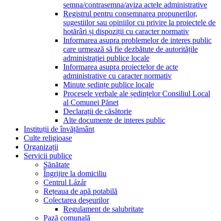
semna/contrasemna/aviza actele administrative
Registrul pentru consemnarea propunerilor,
sugestiilor sau opiniilor cu privire la proiectele de
hotărâri și dispoziții cu caracter normativ
Informarea asupra problemelor de interes public
care urmează să fie dezbătute de autoritățile
administrației publice locale
Informarea asupra proiectelor de acte
administrative cu caracter normativ
Minute ședințe publice locale
Procesele verbale ale ședințelor Consiliul Local
al Comunei Pănet
Declarații de căsătorie
Alte documente de interes public
Instituții de învățământ
Culte religioase
Organizații
Servicii publice
Sănătate
Îngrijire la domiciliu
Centrul Lázár
Rețeaua de apă potabilă
Colectarea deșeurilor
Regulament de salubritate
Pază comunală