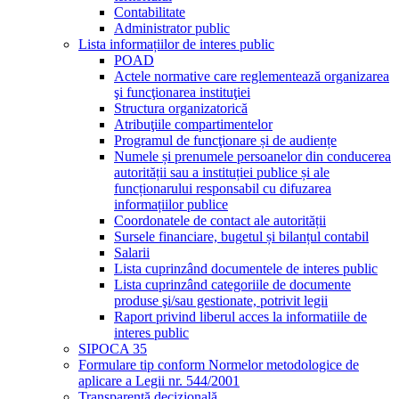
Contabilitate
Administrator public
Lista informațiilor de interes public
POAD
Actele normative care reglementează organizarea
şi funcţionarea instituţiei
Structura organizatorică
Atribuţiile compartimentelor
Programul de funcţionare și de audiențe
Numele și prenumele persoanelor din conducerea
autorității sau a instituției publice și ale
funcționarului responsabil cu difuzarea
informațiilor publice
Coordonatele de contact ale autorității
Sursele financiare, bugetul și bilanțul contabil
Salarii
Lista cuprinzând documentele de interes public
Lista cuprinzând categoriile de documente
produse şi/sau gestionate, potrivit legii
Raport privind liberul acces la informatiile de
interes public
SIPOCA 35
Formulare tip conform Normelor metodologice de
aplicare a Legii nr. 544/2001
Transparență decizională