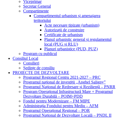
Viceprimar
Secretar General
Compartimente
Compartimentul urbanism și amenajarea
teritoriului
Acte necesare tipizate (urbanism)
Autorizații de construire
Certificate de urbanism
Planul urbanistic general și regulamentul
local (PUG și RLU)
Planuri urbanistice (PUD, PUZ)
Program cu publicul
Consiliul Local
Consilieri
Ședințe de consiliu
PROIECTE DE DEZVOLTARE
Programul Regional Centru 2021-2027 – PRC
Programul național de investiții „Anghel Saligny”
Programul Național de Redresare și Reziliență – PNRR
Program Operațional Infrastructură Mare + Programul
Dezvoltare Durabilă – POIM+PDD
Fondul pentru Modernizare – FM MIPE
Administrația Fondului pentru Mediu – AFM
Programul Operațional Regional – POR
Programul Național de Dezvoltare Locală – PNDL II