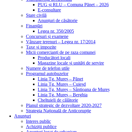
PUG și RLU – Comuna Pănet – 2026
E-consultare
Stare civilă
Anunțuri de căsătorie
Finanțări
Legea nr. 350/2005
Concursuri și examene
Vânzare terenuri – Legea nr. 17/2014
Taxe și impozite
Micii comercianți de pe raza comunei
Producători locali
Magazine locale și unități de servire
Numere de telefon utile
Programul autobuzelor
Linia Tg. Mureș – Pănet
Linia Tg. Mureș – Cuieșd
Linia Tg. Mureș – Sântioana de Mureș
Linia Tg. Mureș – Berghia
Cheltuieli de călătorie
Planul strategic de dezvoltare 2020-2027
Strategia Națională de Anticorupție
Anunțuri
Interes public
Achiziții publice
Anunțuri legat de urbanism