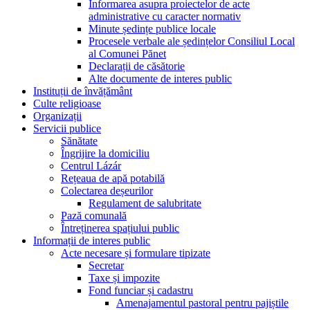
Informarea asupra proiectelor de acte
administrative cu caracter normativ
Minute ședințe publice locale
Procesele verbale ale ședințelor Consiliul Local
al Comunei Pănet
Declarații de căsătorie
Alte documente de interes public
Instituții de învățământ
Culte religioase
Organizații
Servicii publice
Sănătate
Îngrijire la domiciliu
Centrul Lázár
Rețeaua de apă potabilă
Colectarea deșeurilor
Regulament de salubritate
Pază comunală
Întreținerea spațiului public
Informații de interes public
Acte necesare și formulare tipizate
Secretar
Taxe și impozite
Fond funciar și cadastru
Amenajamentul pastoral pentru pajiștile