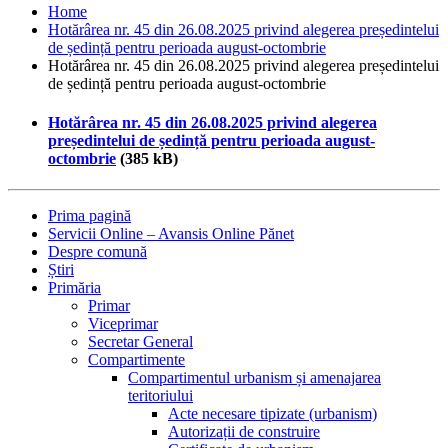
Home
Hotărârea nr. 45 din 26.08.2025 privind alegerea președintelui
de ședință pentru perioada august-octombrie
Hotărârea nr. 45 din 26.08.2025 privind alegerea președintelui
de ședință pentru perioada august-octombrie
Hotărârea nr. 45 din 26.08.2025 privind alegerea
președintelui de ședință pentru perioada august-
octombrie
(385 kB)
Prima pagină
Servicii Online – Avansis Online Pănet
Despre comună
Știri
Primăria
Primar
Viceprimar
Secretar General
Compartimente
Compartimentul urbanism și amenajarea
teritoriului
Acte necesare tipizate (urbanism)
Autorizații de construire