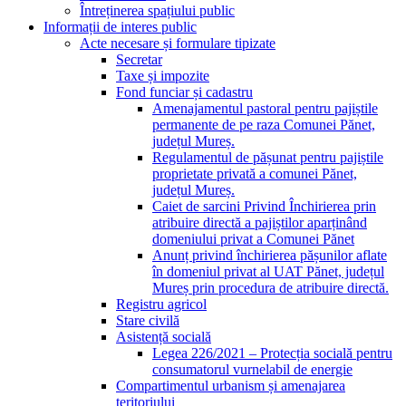
Întreținerea spațiului public
Informații de interes public
Acte necesare și formulare tipizate
Secretar
Taxe și impozite
Fond funciar și cadastru
Amenajamentul pastoral pentru pajiștile
permanente de pe raza Comunei Pănet,
județul Mureș.
Regulamentul de pășunat pentru pajiștile
proprietate privată a comunei Pănet,
județul Mureș.
Caiet de sarcini Privind Închirierea prin
atribuire directă a pajiștilor aparținând
domeniului privat a Comunei Pănet
Anunț privind închirierea pășunilor aflate
în domeniul privat al UAT Pănet, județul
Mureș prin procedura de atribuire directă.
Registru agricol
Stare civilă
Asistență socială
Legea 226/2021 – Protecția socială pentru
consumatorul vurnelabil de energie
Compartimentul urbanism și amenajarea
teritoriului