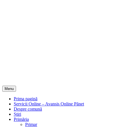
Menu
Prima pagină
Servicii Online – Avansis Online Pănet
Despre comună
Știri
Primăria
Primar