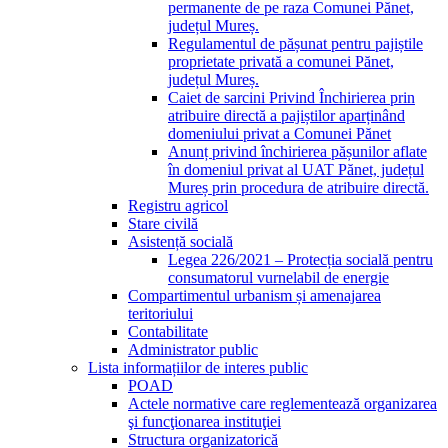
permanente de pe raza Comunei Pănet,
județul Mureș.
Regulamentul de pășunat pentru pajiștile
proprietate privată a comunei Pănet,
județul Mureș.
Caiet de sarcini Privind Închirierea prin
atribuire directă a pajiștilor aparținând
domeniului privat a Comunei Pănet
Anunț privind închirierea pășunilor aflate
în domeniul privat al UAT Pănet, județul
Mureș prin procedura de atribuire directă.
Registru agricol
Stare civilă
Asistență socială
Legea 226/2021 – Protecția socială pentru
consumatorul vurnelabil de energie
Compartimentul urbanism și amenajarea
teritoriului
Contabilitate
Administrator public
Lista informațiilor de interes public
POAD
Actele normative care reglementează organizarea
şi funcţionarea instituţiei
Structura organizatorică