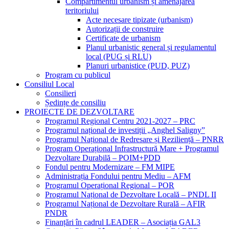
Compartimentul urbanism și amenajarea
teritoriului
Acte necesare tipizate (urbanism)
Autorizații de construire
Certificate de urbanism
Planul urbanistic general și regulamentul
local (PUG și RLU)
Planuri urbanistice (PUD, PUZ)
Program cu publicul
Consiliul Local
Consilieri
Ședințe de consiliu
PROIECTE DE DEZVOLTARE
Programul Regional Centru 2021-2027 – PRC
Programul național de investiții „Anghel Saligny”
Programul Național de Redresare și Reziliență – PNRR
Program Operațional Infrastructură Mare + Programul
Dezvoltare Durabilă – POIM+PDD
Fondul pentru Modernizare – FM MIPE
Administrația Fondului pentru Mediu – AFM
Programul Operațional Regional – POR
Programul Național de Dezvoltare Locală – PNDL II
Programul Național de Dezvoltare Rurală – AFIR
PNDR
Finanțări în cadrul LEADER – Asociația GAL3