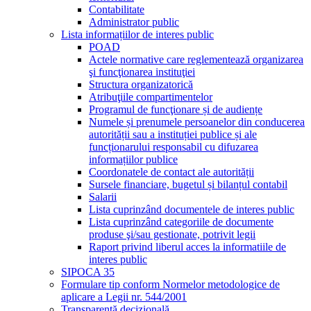
Contabilitate
Administrator public
Lista informațiilor de interes public
POAD
Actele normative care reglementează organizarea
şi funcţionarea instituţiei
Structura organizatorică
Atribuţiile compartimentelor
Programul de funcţionare și de audiențe
Numele și prenumele persoanelor din conducerea
autorității sau a instituției publice și ale
funcționarului responsabil cu difuzarea
informațiilor publice
Coordonatele de contact ale autorității
Sursele financiare, bugetul și bilanțul contabil
Salarii
Lista cuprinzând documentele de interes public
Lista cuprinzând categoriile de documente
produse şi/sau gestionate, potrivit legii
Raport privind liberul acces la informatiile de
interes public
SIPOCA 35
Formulare tip conform Normelor metodologice de
aplicare a Legii nr. 544/2001
Transparență decizională