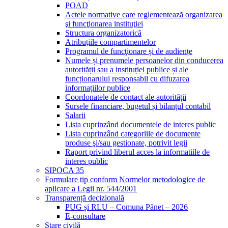
POAD
Actele normative care reglementează organizarea
şi funcţionarea instituţiei
Structura organizatorică
Atribuţiile compartimentelor
Programul de funcţionare și de audiențe
Numele și prenumele persoanelor din conducerea
autorității sau a instituției publice și ale
funcționarului responsabil cu difuzarea
informațiilor publice
Coordonatele de contact ale autorității
Sursele financiare, bugetul și bilanțul contabil
Salarii
Lista cuprinzând documentele de interes public
Lista cuprinzând categoriile de documente
produse şi/sau gestionate, potrivit legii
Raport privind liberul acces la informatiile de
interes public
SIPOCA 35
Formulare tip conform Normelor metodologice de
aplicare a Legii nr. 544/2001
Transparență decizională
PUG și RLU – Comuna Pănet – 2026
E-consultare
Stare civilă