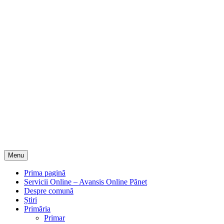
Menu
Prima pagină
Servicii Online – Avansis Online Pănet
Despre comună
Știri
Primăria
Primar