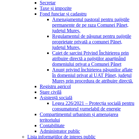
Secretar
Taxe și impozite
Fond funciar și cadastru
Amenajamentul pastoral pentru pajiștile
permanente de pe raza Comunei Pănet,
județul Mureș.
Regulamentul de pășunat pentru pajiștile
proprietate privată a comunei Pănet,
județul Mureș.
Caiet de sarcini Privind Închirierea prin
atribuire directă a pajiștilor aparținând
domeniului privat a Comunei Pănet
Anunț privind închirierea pășunilor aflate
în domeniul privat al UAT Pănet, județul
Mureș prin procedura de atribuire directă.
Registru agricol
Stare civilă
Asistență socială
Legea 226/2021 – Protecția socială pentru
consumatorul vurnelabil de energie
Compartimentul urbanism și amenajarea
teritoriului
Contabilitate
Administrator public
Lista informațiilor de interes public