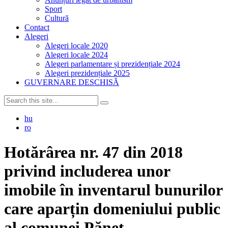
Sport
Cultură
Contact
Alegeri
Alegeri locale 2020
Alegeri locale 2024
Alegeri parlamentare și prezidențiale 2024
Alegeri prezidențiale 2025
GUVERNARE DESCHISĂ
hu
ro
Hotărârea nr. 47 din 2018
privind includerea unor
imobile în inventarul bunurilor
care aparțin domeniului public
al comunei Pănet