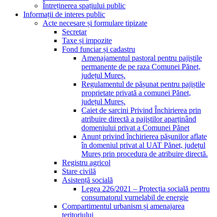
Întreținerea spațiului public
Informații de interes public
Acte necesare și formulare tipizate
Secretar
Taxe și impozite
Fond funciar și cadastru
Amenajamentul pastoral pentru pajiștile
permanente de pe raza Comunei Pănet,
județul Mureș.
Regulamentul de pășunat pentru pajiștile
proprietate privată a comunei Pănet,
județul Mureș.
Caiet de sarcini Privind Închirierea prin
atribuire directă a pajiștilor aparținând
domeniului privat a Comunei Pănet
Anunț privind închirierea pășunilor aflate
în domeniul privat al UAT Pănet, județul
Mureș prin procedura de atribuire directă.
Registru agricol
Stare civilă
Asistență socială
Legea 226/2021 – Protecția socială pentru
consumatorul vurnelabil de energie
Compartimentul urbanism și amenajarea
teritoriului