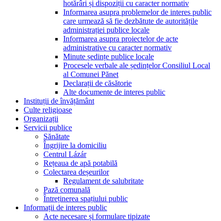
hotărâri și dispoziții cu caracter normativ
Informarea asupra problemelor de interes public
care urmează să fie dezbătute de autoritățile
administrației publice locale
Informarea asupra proiectelor de acte
administrative cu caracter normativ
Minute ședințe publice locale
Procesele verbale ale ședințelor Consiliul Local
al Comunei Pănet
Declarații de căsătorie
Alte documente de interes public
Instituții de învățământ
Culte religioase
Organizații
Servicii publice
Sănătate
Îngrijire la domiciliu
Centrul Lázár
Rețeaua de apă potabilă
Colectarea deșeurilor
Regulament de salubritate
Pază comunală
Întreținerea spațiului public
Informații de interes public
Acte necesare și formulare tipizate