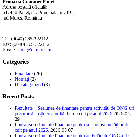
Primăria Comunei Pănet
Adresa poștală oficială:
547450 Pănet, str. Principală, nr. 191,
jud Mureș, România
Tel: (0040) 265-322112
Fax: (0040) 265-322112
Email:
panet@cjmures.ro
Categories
Finanțare
(26)
Noutăți
(2)
Uncategorized
(3)
Recent Posts
Rezultate – Sesiunea de finanțare pentru activități de ONG-uri
precum și susținerea unităților de cult pe anul 2026
2026-05-
29
Lansarea sesiunii de finanțare pentru susținerea unităților de
cult pe anul 2026.
2026-05-07
Lansarea sesiunii de finanțare pentru activități de ONG-uri și