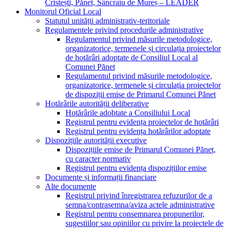
Cristești, Pănet, Sâncraiu de Mureș – LEADER
Monitorul Oficial Local
Statutul unității administrativ-teritoriale
Regulamentele privind procedurile administrative
Regulamentul privind măsurile metodologice,
organizatorice, termenele și circulația proiectelor
de hotărâri adoptate de Consiliul Local al
Comunei Pănet
Regulamentul privind măsurile metodologice,
organizatorice, termenele și circulația proiectelor
de dispoziții emise de Primarul Comunei Pănet
Hotărârile autorității deliberative
Hotărârile adobtate a Consiliului Local
Registrul pentru evidența proiectelor de hotărâri
Registrul pentru evidența hotărârilor adoptate
Dispozițiile autorității executive
Dispozițiile emise de Primarul Comunei Pănet,
cu caracter normativ
Registrul pentru evidența dispozițiilor emise
Documente și informații financiare
Alte documente
Registrul privind înregistrarea refuzurilor de a
semna/contrasemna/aviza actele administrative
Registrul pentru consemnarea propunerilor,
sugestiilor sau opiniilor cu privire la proiectele de