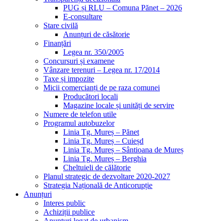
PUG și RLU – Comuna Pănet – 2026
E-consultare
Stare civilă
Anunțuri de căsătorie
Finanțări
Legea nr. 350/2005
Concursuri și examene
Vânzare terenuri – Legea nr. 17/2014
Taxe și impozite
Micii comercianți de pe raza comunei
Producători locali
Magazine locale și unități de servire
Numere de telefon utile
Programul autobuzelor
Linia Tg. Mureș – Pănet
Linia Tg. Mureș – Cuieșd
Linia Tg. Mureș – Sântioana de Mureș
Linia Tg. Mureș – Berghia
Cheltuieli de călătorie
Planul strategic de dezvoltare 2020-2027
Strategia Națională de Anticorupție
Anunțuri
Interes public
Achiziții publice
Anunțuri legat de urbanism