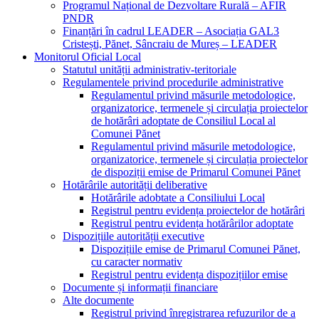
Programul Național de Dezvoltare Rurală – AFIR
PNDR
Finanțări în cadrul LEADER – Asociația GAL3
Cristești, Pănet, Sâncraiu de Mureș – LEADER
Monitorul Oficial Local
Statutul unității administrativ-teritoriale
Regulamentele privind procedurile administrative
Regulamentul privind măsurile metodologice,
organizatorice, termenele și circulația proiectelor
de hotărâri adoptate de Consiliul Local al
Comunei Pănet
Regulamentul privind măsurile metodologice,
organizatorice, termenele și circulația proiectelor
de dispoziții emise de Primarul Comunei Pănet
Hotărârile autorității deliberative
Hotărârile adobtate a Consiliului Local
Registrul pentru evidența proiectelor de hotărâri
Registrul pentru evidența hotărârilor adoptate
Dispozițiile autorității executive
Dispozițiile emise de Primarul Comunei Pănet,
cu caracter normativ
Registrul pentru evidența dispozițiilor emise
Documente și informații financiare
Alte documente
Registrul privind înregistrarea refuzurilor de a