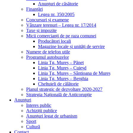
Anunțuri de căsătorie
Finanțări
Legea nr. 350/2005
Concursuri și examene
Vânzare terenuri – Legea nr. 17/2014
Taxe și impozite
Micii comercianți de pe raza comunei
Producători locali
Magazine locale și unități de servire
Numere de telefon utile
Programul autobuzelor
Linia Tg. Mureș – Pănet
Linia Tg. Mureș – Cuieșd
Linia Tg. Mureș – Sântioana de Mureș
Linia Tg. Mureș – Berghia
Cheltuieli de călătorie
Planul strategic de dezvoltare 2020-2027
Strategia Națională de Anticorupție
Anunțuri
Interes public
Achiziții publice
Anunțuri legat de urbanism
Sport
Cultură
Contact