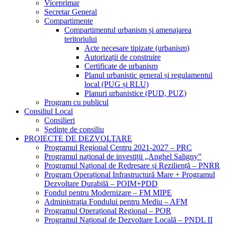
Viceprimar
Secretar General
Compartimente
Compartimentul urbanism și amenajarea
teritoriului
Acte necesare tipizate (urbanism)
Autorizații de construire
Certificate de urbanism
Planul urbanistic general și regulamentul
local (PUG și RLU)
Planuri urbanistice (PUD, PUZ)
Program cu publicul
Consiliul Local
Consilieri
Ședințe de consiliu
PROIECTE DE DEZVOLTARE
Programul Regional Centru 2021-2027 – PRC
Programul național de investiții „Anghel Saligny”
Programul Național de Redresare și Reziliență – PNRR
Program Operațional Infrastructură Mare + Programul
Dezvoltare Durabilă – POIM+PDD
Fondul pentru Modernizare – FM MIPE
Administrația Fondului pentru Mediu – AFM
Programul Operațional Regional – POR
Programul Național de Dezvoltare Locală – PNDL II