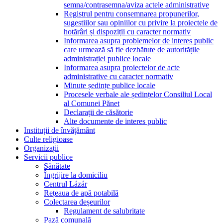
semna/contrasemna/aviza actele administrative
Registrul pentru consemnarea propunerilor,
sugestiilor sau opiniilor cu privire la proiectele de
hotărâri și dispoziții cu caracter normativ
Informarea asupra problemelor de interes public
care urmează să fie dezbătute de autoritățile
administrației publice locale
Informarea asupra proiectelor de acte
administrative cu caracter normativ
Minute ședințe publice locale
Procesele verbale ale ședințelor Consiliul Local
al Comunei Pănet
Declarații de căsătorie
Alte documente de interes public
Instituții de învățământ
Culte religioase
Organizații
Servicii publice
Sănătate
Îngrijire la domiciliu
Centrul Lázár
Rețeaua de apă potabilă
Colectarea deșeurilor
Regulament de salubritate
Pază comunală