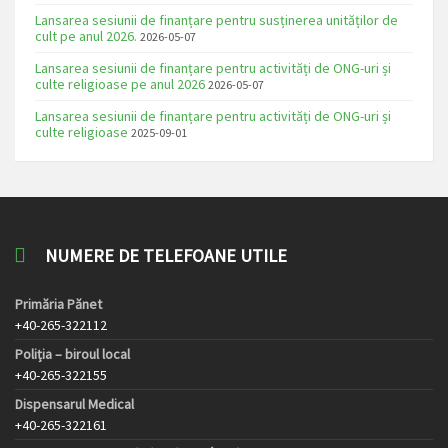
Lansarea sesiunii de finanțare pentru susținerea unităților de
cult pe anul 2026.
2026-05-07
Lansarea sesiunii de finanțare pentru activități de ONG-uri și
culte religioase pe anul 2026
2026-05-07
Lansarea sesiunii de finanțare pentru activități de ONG-uri și
culte religioase
2025-09-01
NUMERE DE TELEFOANE UTILE
Primăria Pănet
+40-265-322112
Poliția – biroul local
+40-265-322155
Dispensarul Medical
+40-265-322161