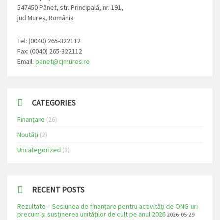
547450 Pănet, str. Principală, nr. 191,
jud Mureș, România
Tel: (0040) 265-322112
Fax: (0040) 265-322112
Email:
panet@cjmures.ro
CATEGORIES
Finanțare
(26)
Noutăți
(2)
Uncategorized
(3)
RECENT POSTS
Rezultate – Sesiunea de finanțare pentru activități de ONG-uri
precum și susținerea unităților de cult pe anul 2026
2026-05-29