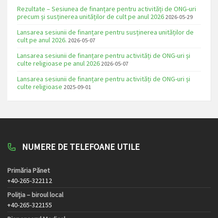
Rezultate – Sesiunea de finanțare pentru activități de ONG-uri
precum și susținerea unităților de cult pe anul 2026
2026-05-29
Lansarea sesiunii de finanțare pentru susținerea unităților de
cult pe anul 2026.
2026-05-07
Lansarea sesiunii de finanțare pentru activități de ONG-uri și
culte religioase pe anul 2026
2026-05-07
Lansarea sesiunii de finanțare pentru activități de ONG-uri și
culte religioase
2025-09-01
NUMERE DE TELEFOANE UTILE
Primăria Pănet
+40-265-322112
Poliția – biroul local
+40-265-322155