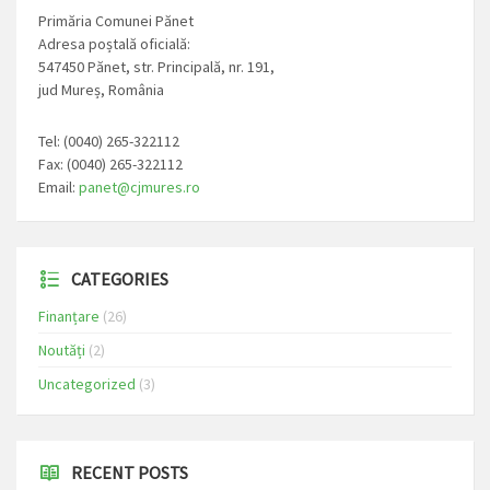
Primăria Comunei Pănet
Adresa poștală oficială:
547450 Pănet, str. Principală, nr. 191,
jud Mureș, România
Tel: (0040) 265-322112
Fax: (0040) 265-322112
Email:
panet@cjmures.ro
CATEGORIES
Finanțare
(26)
Noutăți
(2)
Uncategorized
(3)
RECENT POSTS