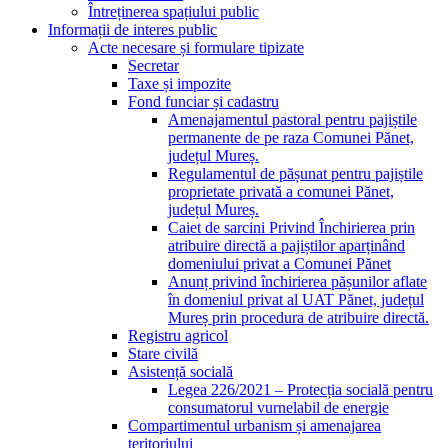
Întreținerea spațiului public
Informații de interes public
Acte necesare și formulare tipizate
Secretar
Taxe și impozite
Fond funciar și cadastru
Amenajamentul pastoral pentru pajiștile
permanente de pe raza Comunei Pănet,
județul Mureș.
Regulamentul de pășunat pentru pajiștile
proprietate privată a comunei Pănet,
județul Mureș.
Caiet de sarcini Privind Închirierea prin
atribuire directă a pajiștilor aparținând
domeniului privat a Comunei Pănet
Anunț privind închirierea pășunilor aflate
în domeniul privat al UAT Pănet, județul
Mureș prin procedura de atribuire directă.
Registru agricol
Stare civilă
Asistență socială
Legea 226/2021 – Protecția socială pentru
consumatorul vurnelabil de energie
Compartimentul urbanism și amenajarea
teritoriului