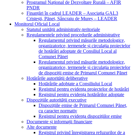
Programul Național de Dezvoltare Rurală – AFIR
PNDR
Finanțări în cadrul LEADER – Asociația GAL3
Cristești, Pănet, Sâncraiu de Mureș – LEADER
Monitorul Oficial Local
Statutul unității administrativ-teritoriale
Regulamentele privind procedurile administrative
Regulamentul privind măsurile metodologice,
organizatorice, termenele și circulația proiectelor
de hotărâri adoptate de Consiliul Local al
Comunei Pănet
Regulamentul privind măsurile metodologice,
organizatorice, termenele și circulația proiectelor
de dispoziții emise de Primarul Comunei Pănet
Hotărârile autorității deliberative
Hotărârile adobtate a Consiliului Local
Registrul pentru evidența proiectelor de hotărâri
Registrul pentru evidența hotărârilor adoptate
Dispozițiile autorității executive
Dispozițiile emise de Primarul Comunei Pănet,
cu caracter normativ
Registrul pentru evidența dispozițiilor emise
Documente și informații financiare
Alte documente
Registrul privind înregistrarea refuzurilor de a