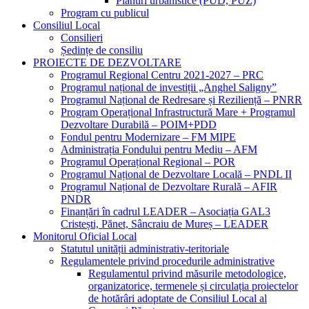
Planuri urbanistice (PUD, PUZ)
Program cu publicul
Consiliul Local
Consilieri
Ședințe de consiliu
PROIECTE DE DEZVOLTARE
Programul Regional Centru 2021-2027 – PRC
Programul național de investiții „Anghel Saligny”
Programul Național de Redresare și Reziliență – PNRR
Program Operațional Infrastructură Mare + Programul
Dezvoltare Durabilă – POIM+PDD
Fondul pentru Modernizare – FM MIPE
Administrația Fondului pentru Mediu – AFM
Programul Operațional Regional – POR
Programul Național de Dezvoltare Locală – PNDL II
Programul Național de Dezvoltare Rurală – AFIR
PNDR
Finanțări în cadrul LEADER – Asociația GAL3
Cristești, Pănet, Sâncraiu de Mureș – LEADER
Monitorul Oficial Local
Statutul unității administrativ-teritoriale
Regulamentele privind procedurile administrative
Regulamentul privind măsurile metodologice,
organizatorice, termenele și circulația proiectelor
de hotărâri adoptate de Consiliul Local al