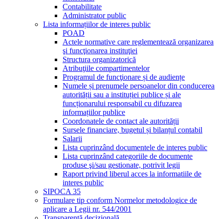
Contabilitate
Administrator public
Lista informațiilor de interes public
POAD
Actele normative care reglementează organizarea
şi funcţionarea instituţiei
Structura organizatorică
Atribuţiile compartimentelor
Programul de funcţionare și de audiențe
Numele și prenumele persoanelor din conducerea
autorității sau a instituției publice și ale
funcționarului responsabil cu difuzarea
informațiilor publice
Coordonatele de contact ale autorității
Sursele financiare, bugetul și bilanțul contabil
Salarii
Lista cuprinzând documentele de interes public
Lista cuprinzând categoriile de documente
produse şi/sau gestionate, potrivit legii
Raport privind liberul acces la informatiile de
interes public
SIPOCA 35
Formulare tip conform Normelor metodologice de
aplicare a Legii nr. 544/2001
Transparență decizională