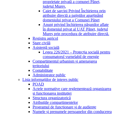
proprietate privată a comunei Pănet,
județul Mureș.
Caiet de sarcini Privind Închirierea prin
atribuire directă a pajiștilor aparținând
domeniului privat a Comunei Pănet
Anunț privind închirierea pășunilor aflate
în domeniul privat al UAT Pănet, județul
Mureș prin procedura de atribuire directă.
Registru agricol
Stare civilă
Asistență socială
Legea 226/2021 – Protecția socială pentru
consumatorul vurnelabil de energie
Compartimentul urbanism și amenajarea
teritoriului
Contabilitate
Administrator public
Lista informațiilor de interes public
POAD
Actele normative care reglementează organizarea
şi funcţionarea instituţiei
Structura organizatorică
Atribuţiile compartimentelor
Programul de funcţionare și de audiențe
Numele și prenumele persoanelor din conducerea