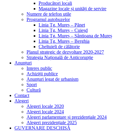
Producători locali
Magazine locale și unități de servire
Numere de telefon utile
Programul autobuzelor
Linia Tg. Mureș – Pănet
Linia Tg. Mureș – Cuieșd
Linia Tg. Mureș – Sântioana de Mureș
Linia Tg. Mureș – Berghia
Cheltuieli de călătorie
Planul strategic de dezvoltare 2020-2027
Strategia Națională de Anticorupție
Anunțuri
Interes public
Achiziții publice
Anunțuri legat de urbanism
Sport
Cultură
Contact
Alegeri
Alegeri locale 2020
Alegeri locale 2024
Alegeri parlamentare și prezidențiale 2024
Alegeri prezidențiale 2025
GUVERNARE DESCHISĂ