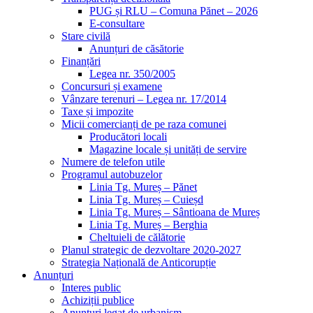
PUG și RLU – Comuna Pănet – 2026
E-consultare
Stare civilă
Anunțuri de căsătorie
Finanțări
Legea nr. 350/2005
Concursuri și examene
Vânzare terenuri – Legea nr. 17/2014
Taxe și impozite
Micii comercianți de pe raza comunei
Producători locali
Magazine locale și unități de servire
Numere de telefon utile
Programul autobuzelor
Linia Tg. Mureș – Pănet
Linia Tg. Mureș – Cuieșd
Linia Tg. Mureș – Sântioana de Mureș
Linia Tg. Mureș – Berghia
Cheltuieli de călătorie
Planul strategic de dezvoltare 2020-2027
Strategia Națională de Anticorupție
Anunțuri
Interes public
Achiziții publice
Anunțuri legat de urbanism