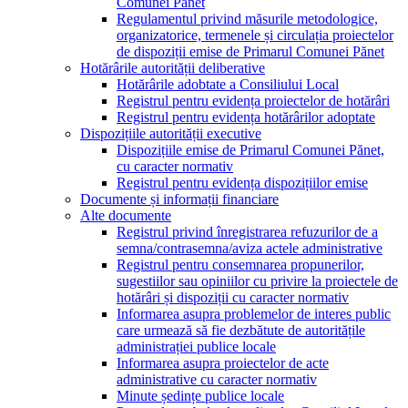
Comunei Pănet
Regulamentul privind măsurile metodologice,
organizatorice, termenele și circulația proiectelor
de dispoziții emise de Primarul Comunei Pănet
Hotărârile autorității deliberative
Hotărârile adobtate a Consiliului Local
Registrul pentru evidența proiectelor de hotărâri
Registrul pentru evidența hotărârilor adoptate
Dispozițiile autorității executive
Dispozițiile emise de Primarul Comunei Pănet,
cu caracter normativ
Registrul pentru evidența dispozițiilor emise
Documente și informații financiare
Alte documente
Registrul privind înregistrarea refuzurilor de a
semna/contrasemna/aviza actele administrative
Registrul pentru consemnarea propunerilor,
sugestiilor sau opiniilor cu privire la proiectele de
hotărâri și dispoziții cu caracter normativ
Informarea asupra problemelor de interes public
care urmează să fie dezbătute de autoritățile
administrației publice locale
Informarea asupra proiectelor de acte
administrative cu caracter normativ
Minute ședințe publice locale