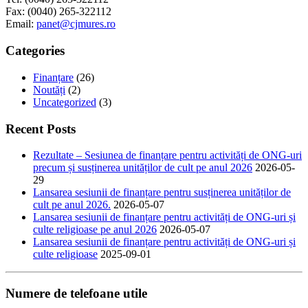
Fax: (0040) 265-322112
Email:
panet@cjmures.ro
Categories
Finanțare
(26)
Noutăți
(2)
Uncategorized
(3)
Recent Posts
Rezultate – Sesiunea de finanțare pentru activități de ONG-uri
precum și susținerea unităților de cult pe anul 2026
2026-05-
29
Lansarea sesiunii de finanțare pentru susținerea unităților de
cult pe anul 2026.
2026-05-07
Lansarea sesiunii de finanțare pentru activități de ONG-uri și
culte religioase pe anul 2026
2026-05-07
Lansarea sesiunii de finanțare pentru activități de ONG-uri și
culte religioase
2025-09-01
Numere de telefoane utile