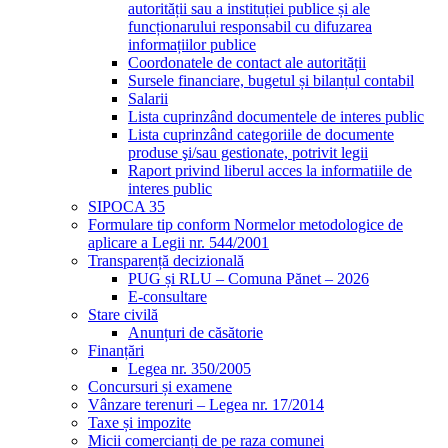
autorității sau a instituției publice și ale
funcționarului responsabil cu difuzarea
informațiilor publice
Coordonatele de contact ale autorității
Sursele financiare, bugetul și bilanțul contabil
Salarii
Lista cuprinzând documentele de interes public
Lista cuprinzând categoriile de documente
produse şi/sau gestionate, potrivit legii
Raport privind liberul acces la informatiile de
interes public
SIPOCA 35
Formulare tip conform Normelor metodologice de
aplicare a Legii nr. 544/2001
Transparență decizională
PUG și RLU – Comuna Pănet – 2026
E-consultare
Stare civilă
Anunțuri de căsătorie
Finanțări
Legea nr. 350/2005
Concursuri și examene
Vânzare terenuri – Legea nr. 17/2014
Taxe și impozite
Micii comercianți de pe raza comunei