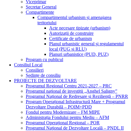
Viceprimar
Secretar General
Compartimente
Compartimentul urbanism și amenajarea
teritoriului
Acte necesare tipizate (urbanism)
Autorizații de construire
Certificate de urbanism
Planul urbanistic general și regulamentul
local (PUG și RLU)
Planuri urbanistice (PUD, PUZ)
Program cu publicul
Consiliul Local
Consilieri
Ședințe de consiliu
PROIECTE DE DEZVOLTARE
Programul Regional Centru 2021-2027 – PRC
Programul național de investiții „Anghel Saligny”
Programul Național de Redresare și Reziliență – PNRR
Program Operațional Infrastructură Mare + Programul
Dezvoltare Durabilă – POIM+PDD
Fondul pentru Modernizare – FM MIPE
Administrația Fondului pentru Mediu – AFM
Programul Operațional Regional – POR
Programul Național de Dezvoltare Locală – PNDL II