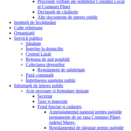
Procesele verbale ale ședințelor Consiliul Local
al Comunei Pănet
Declarații de căsătorie
Alte documente de interes public
Instituții de învățământ
Culte religioase
Organizații
Servicii publice
Sănătate
Îngrijire la domiciliu
Centrul Lázár
Rețeaua de apă potabilă
Colectarea deșeurilor
Regulament de salubritate
Pază comunală
Întreținerea spațiului public
Informații de interes public
Acte necesare și formulare tipizate
Secretar
Taxe și impozite
Fond funciar și cadastru
Amenajamentul pastoral pentru pajiștile
permanente de pe raza Comunei Pănet,
județul Mureș.
Regulamentul de pășunat pentru pajiștile