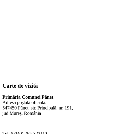
Carte de vizită
Primăria Comunei Pănet
Adresa poștală oficială:
547450 Pănet, str. Principală, nr. 191,
jud Mureș, România
Tel: (0040) 265-322112