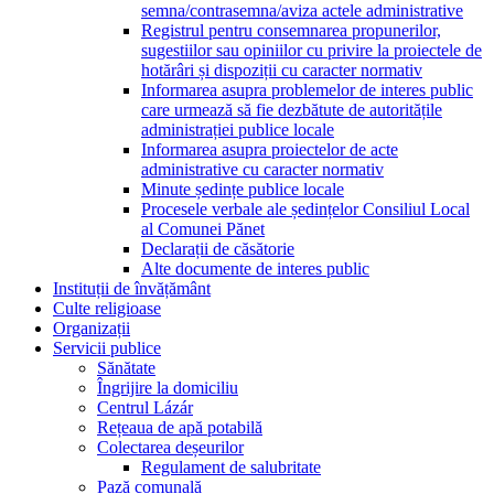
semna/contrasemna/aviza actele administrative
Registrul pentru consemnarea propunerilor,
sugestiilor sau opiniilor cu privire la proiectele de
hotărâri și dispoziții cu caracter normativ
Informarea asupra problemelor de interes public
care urmează să fie dezbătute de autoritățile
administrației publice locale
Informarea asupra proiectelor de acte
administrative cu caracter normativ
Minute ședințe publice locale
Procesele verbale ale ședințelor Consiliul Local
al Comunei Pănet
Declarații de căsătorie
Alte documente de interes public
Instituții de învățământ
Culte religioase
Organizații
Servicii publice
Sănătate
Îngrijire la domiciliu
Centrul Lázár
Rețeaua de apă potabilă
Colectarea deșeurilor
Regulament de salubritate
Pază comunală