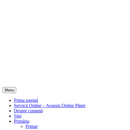
Menu
Prima pagină
Servicii Online – Avansis Online Pănet
Despre comună
Știri
Primăria
Primar