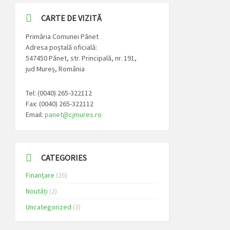
CARTE DE VIZITĂ
Primăria Comunei Pănet
Adresa poștală oficială:
547450 Pănet, str. Principală, nr. 191,
jud Mureș, România
Tel: (0040) 265-322112
Fax: (0040) 265-322112
Email:
panet@cjmures.ro
CATEGORIES
Finanțare
(26)
Noutăți
(2)
Uncategorized
(3)