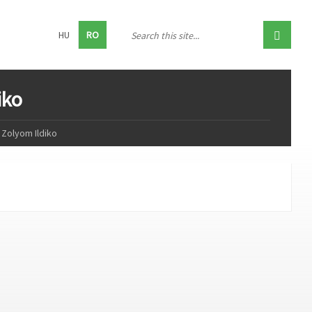
HU
RO
iko
 Zolyom Ildiko