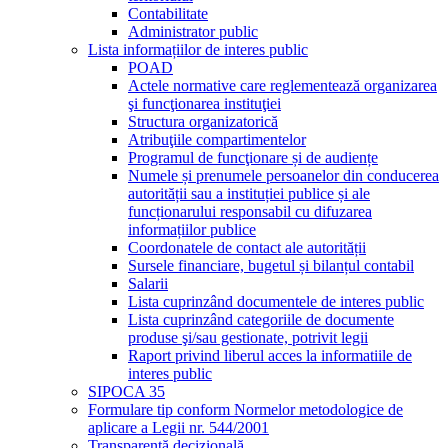
Contabilitate
Administrator public
Lista informațiilor de interes public
POAD
Actele normative care reglementează organizarea
şi funcţionarea instituţiei
Structura organizatorică
Atribuţiile compartimentelor
Programul de funcţionare și de audiențe
Numele și prenumele persoanelor din conducerea
autorității sau a instituției publice și ale
funcționarului responsabil cu difuzarea
informațiilor publice
Coordonatele de contact ale autorității
Sursele financiare, bugetul și bilanțul contabil
Salarii
Lista cuprinzând documentele de interes public
Lista cuprinzând categoriile de documente
produse şi/sau gestionate, potrivit legii
Raport privind liberul acces la informatiile de
interes public
SIPOCA 35
Formulare tip conform Normelor metodologice de
aplicare a Legii nr. 544/2001
Transparență decizională