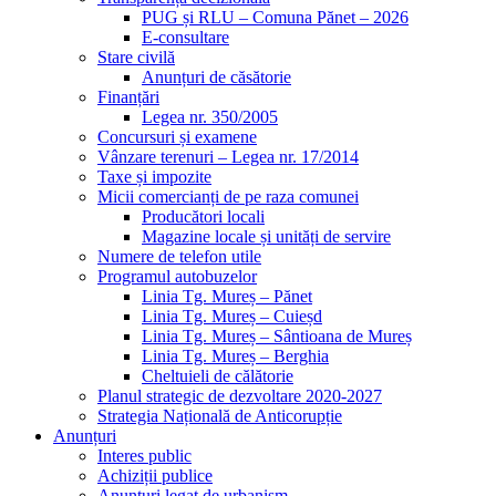
PUG și RLU – Comuna Pănet – 2026
E-consultare
Stare civilă
Anunțuri de căsătorie
Finanțări
Legea nr. 350/2005
Concursuri și examene
Vânzare terenuri – Legea nr. 17/2014
Taxe și impozite
Micii comercianți de pe raza comunei
Producători locali
Magazine locale și unități de servire
Numere de telefon utile
Programul autobuzelor
Linia Tg. Mureș – Pănet
Linia Tg. Mureș – Cuieșd
Linia Tg. Mureș – Sântioana de Mureș
Linia Tg. Mureș – Berghia
Cheltuieli de călătorie
Planul strategic de dezvoltare 2020-2027
Strategia Națională de Anticorupție
Anunțuri
Interes public
Achiziții publice
Anunțuri legat de urbanism