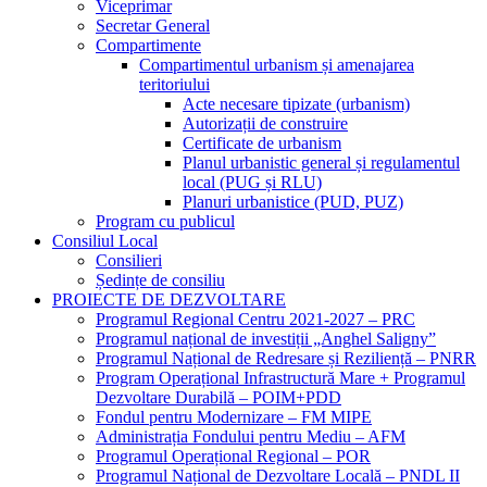
Viceprimar
Secretar General
Compartimente
Compartimentul urbanism și amenajarea
teritoriului
Acte necesare tipizate (urbanism)
Autorizații de construire
Certificate de urbanism
Planul urbanistic general și regulamentul
local (PUG și RLU)
Planuri urbanistice (PUD, PUZ)
Program cu publicul
Consiliul Local
Consilieri
Ședințe de consiliu
PROIECTE DE DEZVOLTARE
Programul Regional Centru 2021-2027 – PRC
Programul național de investiții „Anghel Saligny”
Programul Național de Redresare și Reziliență – PNRR
Program Operațional Infrastructură Mare + Programul
Dezvoltare Durabilă – POIM+PDD
Fondul pentru Modernizare – FM MIPE
Administrația Fondului pentru Mediu – AFM
Programul Operațional Regional – POR
Programul Național de Dezvoltare Locală – PNDL II