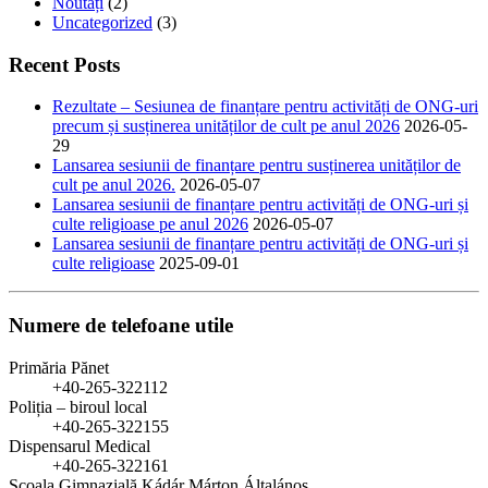
Noutăți
(2)
Uncategorized
(3)
Recent Posts
Rezultate – Sesiunea de finanțare pentru activități de ONG-uri
precum și susținerea unităților de cult pe anul 2026
2026-05-
29
Lansarea sesiunii de finanțare pentru susținerea unităților de
cult pe anul 2026.
2026-05-07
Lansarea sesiunii de finanțare pentru activități de ONG-uri și
culte religioase pe anul 2026
2026-05-07
Lansarea sesiunii de finanțare pentru activități de ONG-uri și
culte religioase
2025-09-01
Numere de telefoane utile
Primăria Pănet
+40-265-322112
Poliția – biroul local
+40-265-322155
Dispensarul Medical
+40-265-322161
Școala Gimnazială Kádár Márton Általános