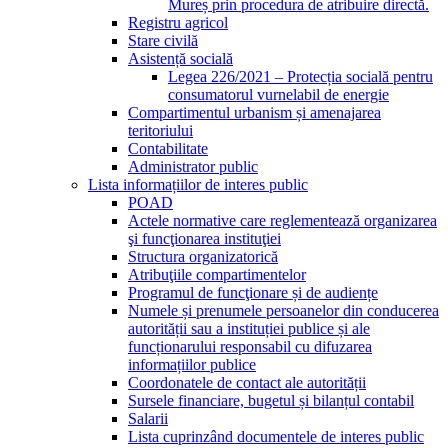
Mureș prin procedura de atribuire directă.
Registru agricol
Stare civilă
Asistență socială
Legea 226/2021 – Protecția socială pentru
consumatorul vurnelabil de energie
Compartimentul urbanism și amenajarea
teritoriului
Contabilitate
Administrator public
Lista informațiilor de interes public
POAD
Actele normative care reglementează organizarea
şi funcţionarea instituţiei
Structura organizatorică
Atribuţiile compartimentelor
Programul de funcţionare și de audiențe
Numele și prenumele persoanelor din conducerea
autorității sau a instituției publice și ale
funcționarului responsabil cu difuzarea
informațiilor publice
Coordonatele de contact ale autorității
Sursele financiare, bugetul și bilanțul contabil
Salarii
Lista cuprinzând documentele de interes public