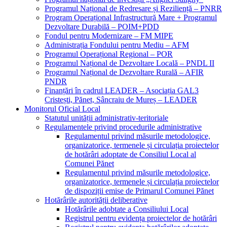
Programul Național de Redresare și Reziliență – PNRR
Program Operațional Infrastructură Mare + Programul
Dezvoltare Durabilă – POIM+PDD
Fondul pentru Modernizare – FM MIPE
Administrația Fondului pentru Mediu – AFM
Programul Operațional Regional – POR
Programul Național de Dezvoltare Locală – PNDL II
Programul Național de Dezvoltare Rurală – AFIR
PNDR
Finanțări în cadrul LEADER – Asociația GAL3
Cristești, Pănet, Sâncraiu de Mureș – LEADER
Monitorul Oficial Local
Statutul unității administrativ-teritoriale
Regulamentele privind procedurile administrative
Regulamentul privind măsurile metodologice,
organizatorice, termenele și circulația proiectelor
de hotărâri adoptate de Consiliul Local al
Comunei Pănet
Regulamentul privind măsurile metodologice,
organizatorice, termenele și circulația proiectelor
de dispoziții emise de Primarul Comunei Pănet
Hotărârile autorității deliberative
Hotărârile adobtate a Consiliului Local
Registrul pentru evidența proiectelor de hotărâri