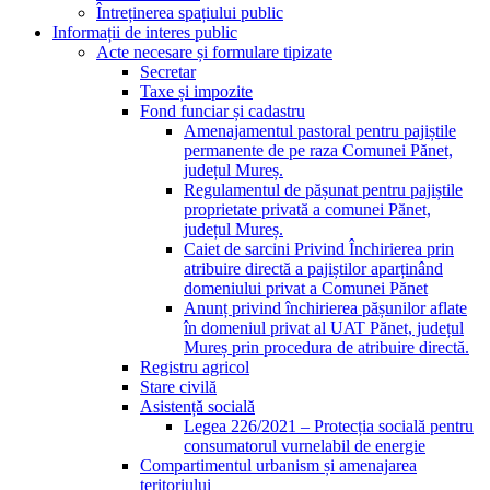
Întreținerea spațiului public
Informații de interes public
Acte necesare și formulare tipizate
Secretar
Taxe și impozite
Fond funciar și cadastru
Amenajamentul pastoral pentru pajiștile
permanente de pe raza Comunei Pănet,
județul Mureș.
Regulamentul de pășunat pentru pajiștile
proprietate privată a comunei Pănet,
județul Mureș.
Caiet de sarcini Privind Închirierea prin
atribuire directă a pajiștilor aparținând
domeniului privat a Comunei Pănet
Anunț privind închirierea pășunilor aflate
în domeniul privat al UAT Pănet, județul
Mureș prin procedura de atribuire directă.
Registru agricol
Stare civilă
Asistență socială
Legea 226/2021 – Protecția socială pentru
consumatorul vurnelabil de energie
Compartimentul urbanism și amenajarea
teritoriului