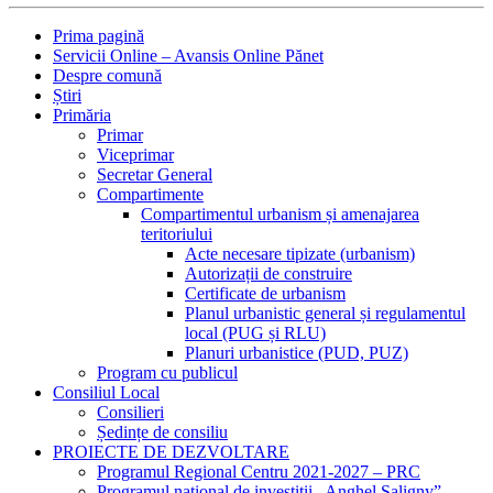
Prima pagină
Servicii Online – Avansis Online Pănet
Despre comună
Știri
Primăria
Primar
Viceprimar
Secretar General
Compartimente
Compartimentul urbanism și amenajarea
teritoriului
Acte necesare tipizate (urbanism)
Autorizații de construire
Certificate de urbanism
Planul urbanistic general și regulamentul
local (PUG și RLU)
Planuri urbanistice (PUD, PUZ)
Program cu publicul
Consiliul Local
Consilieri
Ședințe de consiliu
PROIECTE DE DEZVOLTARE
Programul Regional Centru 2021-2027 – PRC
Programul național de investiții „Anghel Saligny”