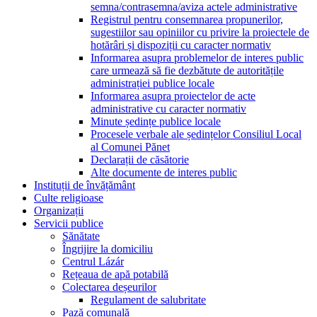
semna/contrasemna/aviza actele administrative
Registrul pentru consemnarea propunerilor,
sugestiilor sau opiniilor cu privire la proiectele de
hotărâri și dispoziții cu caracter normativ
Informarea asupra problemelor de interes public
care urmează să fie dezbătute de autoritățile
administrației publice locale
Informarea asupra proiectelor de acte
administrative cu caracter normativ
Minute ședințe publice locale
Procesele verbale ale ședințelor Consiliul Local
al Comunei Pănet
Declarații de căsătorie
Alte documente de interes public
Instituții de învățământ
Culte religioase
Organizații
Servicii publice
Sănătate
Îngrijire la domiciliu
Centrul Lázár
Rețeaua de apă potabilă
Colectarea deșeurilor
Regulament de salubritate
Pază comunală