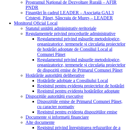
Programul Național de Dezvoltare Rurală – AFIR
PNDR
Finanțări în cadrul LEADER – Asociația GAL3
Cristești, Pănet, Sâncraiu de Mureș – LEADER
Monitorul Oficial Local
Statutul unității administrativ-teritoriale
Regulamentele privind procedurile administrative
Regulamentul privind măsurile metodologice,
organizatorice, termenele și circulația proiectelor
de hotărâri adoptate de Consiliul Local al
Comunei Pănet
Regulamentul privind măsurile metodologice,
organizatorice, termenele și circulația proiectelor
de dispoziții emise de Primarul Comunei Pănet
Hotărârile autorității deliberative
Hotărârile adobtate a Consiliului Local
Registrul pentru evidența proiectelor de hotărâri
Registrul pentru evidența hotărârilor adoptate
Dispozițiile autorității executive
Dispozițiile emise de Primarul Comunei Pănet,
cu caracter normativ
Registrul pentru evidența dispozițiilor emise
Documente și informații financiare
Alte documente
Registrul privind înregistrarea refuzurilor de a