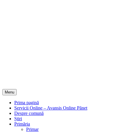
Menu
Prima pagină
Servicii Online – Avansis Online Pănet
Despre comună
Știri
Primăria
Primar