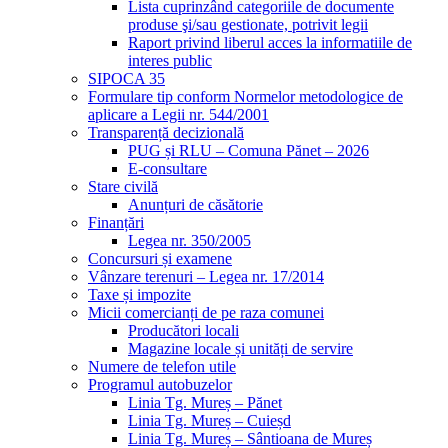
Lista cuprinzând categoriile de documente
produse şi/sau gestionate, potrivit legii
Raport privind liberul acces la informatiile de
interes public
SIPOCA 35
Formulare tip conform Normelor metodologice de
aplicare a Legii nr. 544/2001
Transparență decizională
PUG și RLU – Comuna Pănet – 2026
E-consultare
Stare civilă
Anunțuri de căsătorie
Finanțări
Legea nr. 350/2005
Concursuri și examene
Vânzare terenuri – Legea nr. 17/2014
Taxe și impozite
Micii comercianți de pe raza comunei
Producători locali
Magazine locale și unități de servire
Numere de telefon utile
Programul autobuzelor
Linia Tg. Mureș – Pănet
Linia Tg. Mureș – Cuieșd
Linia Tg. Mureș – Sântioana de Mureș