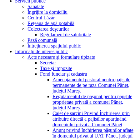
Servicii publice
Sănătate
Îngrijire la domiciliu
Centrul Lázár
Rețeaua de apă potabilă
Colectarea deșeurilor
Regulament de salubritate
Pază comunală
Întreținerea spațiului public
Informații de interes public
Acte necesare și formulare tipizate
Secretar
Taxe și impozite
Fond funciar și cadastru
Amenajamentul pastoral pentru pajiștile
permanente de pe raza Comunei Pănet,
județul Mureș.
Regulamentul de pășunat pentru pajiștile
proprietate privată a comunei Pănet,
județul Mureș.
Caiet de sarcini Privind Închirierea prin
atribuire directă a pajiștilor aparținând
domeniului privat a Comunei Pănet
Anunț privind închirierea pășunilor aflate
în domeniul privat al UAT Pănet, județul