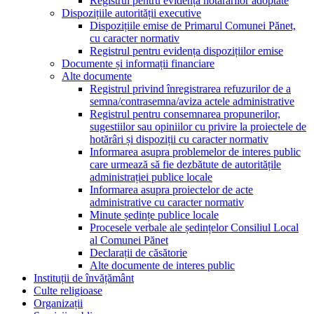
Registrul pentru evidența hotărârilor adoptate
Dispozițiile autorității executive
Dispozițiile emise de Primarul Comunei Pănet,
cu caracter normativ
Registrul pentru evidența dispozițiilor emise
Documente și informații financiare
Alte documente
Registrul privind înregistrarea refuzurilor de a
semna/contrasemna/aviza actele administrative
Registrul pentru consemnarea propunerilor,
sugestiilor sau opiniilor cu privire la proiectele de
hotărâri și dispoziții cu caracter normativ
Informarea asupra problemelor de interes public
care urmează să fie dezbătute de autoritățile
administrației publice locale
Informarea asupra proiectelor de acte
administrative cu caracter normativ
Minute ședințe publice locale
Procesele verbale ale ședințelor Consiliul Local
al Comunei Pănet
Declarații de căsătorie
Alte documente de interes public
Instituții de învățământ
Culte religioase
Organizații