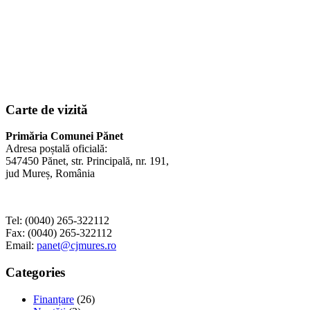
Carte de vizită
Primăria Comunei Pănet
Adresa poștală oficială:
547450 Pănet, str. Principală, nr. 191,
jud Mureș, România
Tel: (0040) 265-322112
Fax: (0040) 265-322112
Email:
panet@cjmures.ro
Categories
Finanțare
(26)