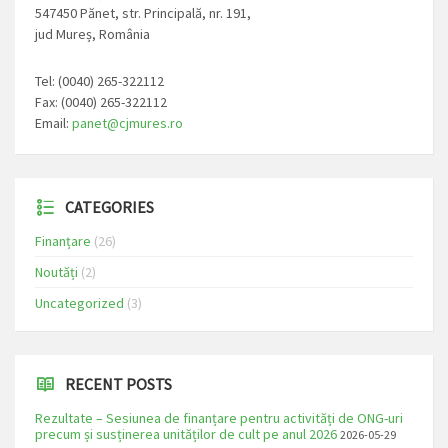
547450 Pănet, str. Principală, nr. 191,
jud Mureș, România
Tel: (0040) 265-322112
Fax: (0040) 265-322112
Email:
panet@cjmures.ro
CATEGORIES
Finanțare
(26)
Noutăți
(2)
Uncategorized
(3)
RECENT POSTS
Rezultate – Sesiunea de finanțare pentru activități de ONG-uri
precum și susținerea unităților de cult pe anul 2026
2026-05-29