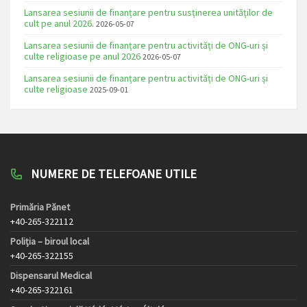
Lansarea sesiunii de finanțare pentru susținerea unităților de
cult pe anul 2026.
2026-05-07
Lansarea sesiunii de finanțare pentru activități de ONG-uri și
culte religioase pe anul 2026
2026-05-07
Lansarea sesiunii de finanțare pentru activități de ONG-uri și
culte religioase
2025-09-01
NUMERE DE TELEFOANE UTILE
Primăria Pănet
+40-265-322112
Poliția – biroul local
+40-265-322155
Dispensarul Medical
+40-265-322161