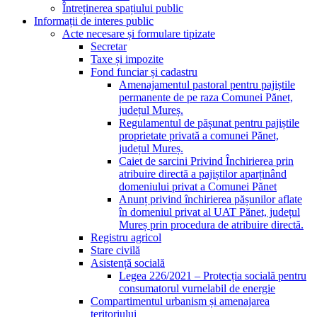
Întreținerea spațiului public
Informații de interes public
Acte necesare și formulare tipizate
Secretar
Taxe și impozite
Fond funciar și cadastru
Amenajamentul pastoral pentru pajiștile
permanente de pe raza Comunei Pănet,
județul Mureș.
Regulamentul de pășunat pentru pajiștile
proprietate privată a comunei Pănet,
județul Mureș.
Caiet de sarcini Privind Închirierea prin
atribuire directă a pajiștilor aparținând
domeniului privat a Comunei Pănet
Anunț privind închirierea pășunilor aflate
în domeniul privat al UAT Pănet, județul
Mureș prin procedura de atribuire directă.
Registru agricol
Stare civilă
Asistență socială
Legea 226/2021 – Protecția socială pentru
consumatorul vurnelabil de energie
Compartimentul urbanism și amenajarea
teritoriului