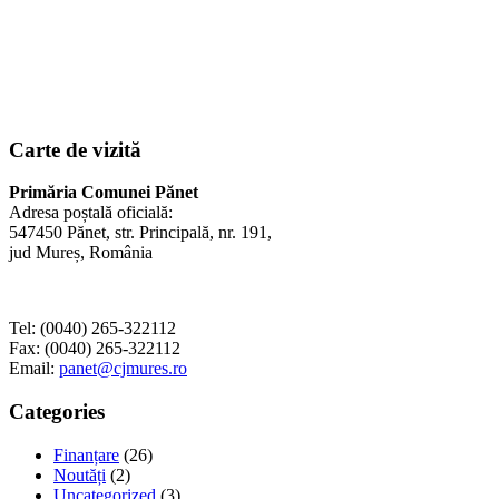
Carte de vizită
Primăria Comunei Pănet
Adresa poștală oficială:
547450 Pănet, str. Principală, nr. 191,
jud Mureș, România
Tel: (0040) 265-322112
Fax: (0040) 265-322112
Email:
panet@cjmures.ro
Categories
Finanțare
(26)
Noutăți
(2)
Uncategorized
(3)