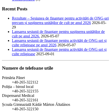
Recent Posts
Rezultate – Sesiunea de finanțare pentru activități de ONG-uri
precum și susținerea unităților de cult pe anul 2026
2026-05-
29
Lansarea sesiunii de finanțare pentru susținerea unităților de
cult pe anul 2026.
2026-05-07
Lansarea sesiunii de finanțare pentru activități de ONG-uri și
culte religioase pe anul 2026
2026-05-07
Lansarea sesiunii de finanțare pentru activități de ONG-uri și
culte religioase
2025-09-01
Numere de telefoane utile
Primăria Pănet
+40-265-322112
Poliția – biroul local
+40-265-322155
Dispensarul Medical
+40-265-322161
Școala Gimnazială Kádár Márton Általános
+40-265-322150