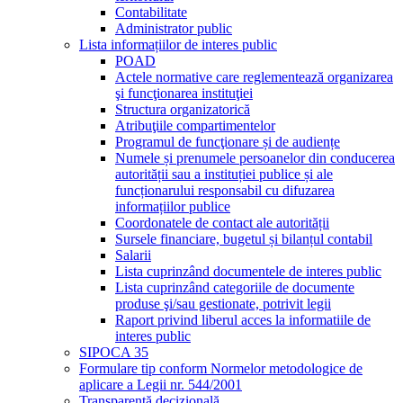
Contabilitate
Administrator public
Lista informațiilor de interes public
POAD
Actele normative care reglementează organizarea
şi funcţionarea instituţiei
Structura organizatorică
Atribuţiile compartimentelor
Programul de funcţionare și de audiențe
Numele și prenumele persoanelor din conducerea
autorității sau a instituției publice și ale
funcționarului responsabil cu difuzarea
informațiilor publice
Coordonatele de contact ale autorității
Sursele financiare, bugetul și bilanțul contabil
Salarii
Lista cuprinzând documentele de interes public
Lista cuprinzând categoriile de documente
produse şi/sau gestionate, potrivit legii
Raport privind liberul acces la informatiile de
interes public
SIPOCA 35
Formulare tip conform Normelor metodologice de
aplicare a Legii nr. 544/2001
Transparență decizională