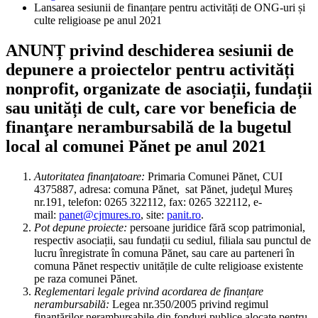
Lansarea sesiunii de finanțare pentru activități de ONG-uri și
culte religioase pe anul 2021
ANUNȚ privind deschiderea sesiunii de
depunere a proiectelor pentru activități
nonprofit, organizate de asociații, fundații
sau unități de cult, care vor beneficia de
finanţare nerambursabilă de la bugetul
local al comunei Pănet pe anul 2021
Autoritatea finanţatoare:
Primaria Comunei Pănet, CUI
4375887, adresa: comuna Pănet, sat Pănet, judeţul Mureș
nr.191, telefon: 0265 322112, fax: 0265 322112, e-
mail:
panet@cjmures.ro
, site:
panit.ro
.
Pot depune proiecte:
persoane juridice fără scop patrimonial,
respectiv asociații, sau fundații cu sediul, filiala sau punctul de
lucru înregistrate în comuna Pănet, sau care au parteneri în
comuna Pănet respectiv unitățile de culte religioase existente
pe raza comunei Pănet.
Reglementari legale privind acordarea de finanțare
nerambursabilă:
Legea nr.350/2005 privind regimul
finanţărilor nerambursabile din fonduri publice alocate pentru