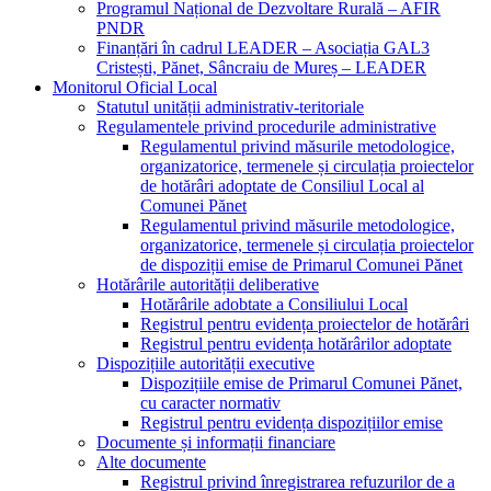
Programul Național de Dezvoltare Rurală – AFIR
PNDR
Finanțări în cadrul LEADER – Asociația GAL3
Cristești, Pănet, Sâncraiu de Mureș – LEADER
Monitorul Oficial Local
Statutul unității administrativ-teritoriale
Regulamentele privind procedurile administrative
Regulamentul privind măsurile metodologice,
organizatorice, termenele și circulația proiectelor
de hotărâri adoptate de Consiliul Local al
Comunei Pănet
Regulamentul privind măsurile metodologice,
organizatorice, termenele și circulația proiectelor
de dispoziții emise de Primarul Comunei Pănet
Hotărârile autorității deliberative
Hotărârile adobtate a Consiliului Local
Registrul pentru evidența proiectelor de hotărâri
Registrul pentru evidența hotărârilor adoptate
Dispozițiile autorității executive
Dispozițiile emise de Primarul Comunei Pănet,
cu caracter normativ
Registrul pentru evidența dispozițiilor emise
Documente și informații financiare
Alte documente
Registrul privind înregistrarea refuzurilor de a