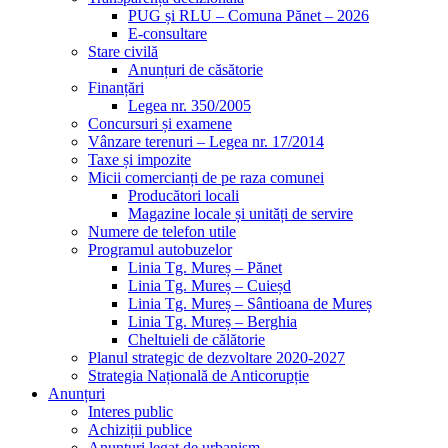
PUG și RLU – Comuna Pănet – 2026
E-consultare
Stare civilă
Anunțuri de căsătorie
Finanțări
Legea nr. 350/2005
Concursuri și examene
Vânzare terenuri – Legea nr. 17/2014
Taxe și impozite
Micii comercianți de pe raza comunei
Producători locali
Magazine locale și unități de servire
Numere de telefon utile
Programul autobuzelor
Linia Tg. Mureș – Pănet
Linia Tg. Mureș – Cuieșd
Linia Tg. Mureș – Sântioana de Mureș
Linia Tg. Mureș – Berghia
Cheltuieli de călătorie
Planul strategic de dezvoltare 2020-2027
Strategia Națională de Anticorupție
Anunțuri
Interes public
Achiziții publice
Anunțuri legat de urbanism