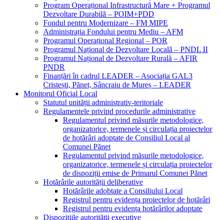
Program Operațional Infrastructură Mare + Programul
Dezvoltare Durabilă – POIM+PDD
Fondul pentru Modernizare – FM MIPE
Administrația Fondului pentru Mediu – AFM
Programul Operațional Regional – POR
Programul Național de Dezvoltare Locală – PNDL II
Programul Național de Dezvoltare Rurală – AFIR
PNDR
Finanțări în cadrul LEADER – Asociația GAL3
Cristești, Pănet, Sâncraiu de Mureș – LEADER
Monitorul Oficial Local
Statutul unității administrativ-teritoriale
Regulamentele privind procedurile administrative
Regulamentul privind măsurile metodologice,
organizatorice, termenele și circulația proiectelor
de hotărâri adoptate de Consiliul Local al
Comunei Pănet
Regulamentul privind măsurile metodologice,
organizatorice, termenele și circulația proiectelor
de dispoziții emise de Primarul Comunei Pănet
Hotărârile autorității deliberative
Hotărârile adobtate a Consiliului Local
Registrul pentru evidența proiectelor de hotărâri
Registrul pentru evidența hotărârilor adoptate
Dispozițiile autorității executive