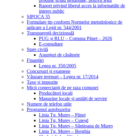
produse şi/sau gestionate, potrivit legii
Raport privind liberul acces la informatiile de
interes public
SIPOCA 35
Formulare tip conform Normelor metodologice de
aplicare a Legii nr. 544/2001
Transparență decizională
PUG și RLU – Comuna Pănet – 2026
E-consultare
Stare civilă
Anunțuri de căsătorie
Finanțări
Legea nr. 350/2005
Concursuri și examene
Vânzare terenuri – Legea nr. 17/2014
Taxe și impozite
Micii comercianți de pe raza comunei
Producători locali
Magazine locale și unități de servire
Numere de telefon utile
Programul autobuzelor
Linia Tg. Mureș – Pănet
Linia Tg. Mureș – Cuieșd
Linia Tg. Mureș – Sântioana de Mureș
Linia Tg. Mureș – Berghia