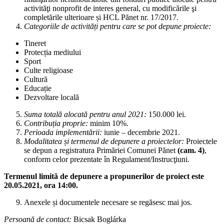
activităţi nonprofit de interes general, cu modificările şi
completările ulterioare și HCL Pănet nr. 17/2017.
Categoriile de activități pentru care se pot depune proiecte:
Tineret
Protecția mediului
Sport
Culte religioase
Cultură
Educație
Dezvoltare locală
Suma totală alocată pentru anul 2021:
150.000 lei.
Contribuția proprie:
minim 10%.
Perioada implementării:
iunie – decembrie 2021.
Modalitatea și termenul de depunere a proiectelor:
Proiectele
se depun a registratura Primăriei Comunei Pănet
(cam. 4)
,
conform celor prezentate în Regulament/Instrucţiuni.
Termenul limită de depunere a propunerilor de proiect este
20.05.2021, ora 14:00.
Anexele și documentele necesare se regăsesc mai jos.
Persoană de contact:
Bicsak Boglárka