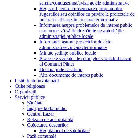
semna/contrasemna/aviza actele administrative
Registrul pentru consemnarea propunerilor,
sugestiilor sau opiniilor cu privire la proiectele de
hotărâri și dispoziții cu caracter normativ
Informarea asupra problemelor de interes public
care urmează să fie dezbătute de autoritățile
administrației publice locale
Informarea asupra proiectelor de acte
administrative cu caracter normativ
Minute ședințe publice locale
Procesele verbale ale ședințelor Consiliul Local
al Comunei Pănet
Declarații de căsătorie
Alte documente de interes public
Instituții de învățământ
Culte religioase
Organizații
Servicii publice
Sănătate
Îngrijire la domiciliu
Centrul Lázár
Rețeaua de apă potabilă
Colectarea deșeurilor
Regulament de salubritate
Pază comunală