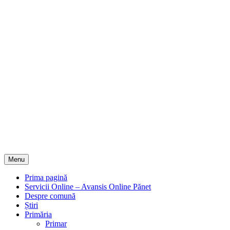
Menu
Prima pagină
Servicii Online – Avansis Online Pănet
Despre comună
Știri
Primăria
Primar