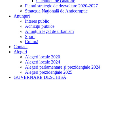
Cheltuieli de călătorie
Planul strategic de dezvoltare 2020-2027
Strategia Națională de Anticorupție
Anunțuri
Interes public
Achiziții publice
Anunțuri legat de urbanism
Sport
Cultură
Contact
Alegeri
Alegeri locale 2020
Alegeri locale 2024
Alegeri parlamentare și prezidențiale 2024
Alegeri prezidențiale 2025
GUVERNARE DESCHISĂ