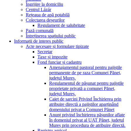
Îngrijire la domiciliu
Centrul Lázár
Rețeaua de apă potabilă
Colectarea deșeurilor
Regulament de salubritate
Pază comunală
Întreținerea spațiului public
Informații de interes public
Acte necesare și formulare tipizate
Secretar
Taxe și impozite
Fond funciar și cadastru
Amenajamentul pastoral pentru pajiștile
permanente de pe raza Comunei Pănet,
județul Mureș.
Regulamentul de pășunat pentru pajiștile
proprietate privată a comunei Pănet,
județul Mureș.
Caiet de sarcini Privind Închirierea prin
atribuire directă a pajiștilor aparținând
domeniului privat a Comunei Pănet
Anunț privind închirierea pășunilor aflate
în domeniul privat al UAT Pănet, județul
Mureș prin procedura de atribuire directă.
Registru agricol