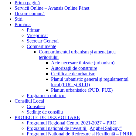
Prima pagină
Servicii Online – Avansis Online Pănet
Despre comună
Știri
Primăria
Primar
Viceprimar
Secretar General
Compartimente
Compartimentul urbanism și amenajarea
teritoriului
Acte necesare tipizate (urbanism)
Autorizații de construire
Certificate de urbanism
Planul urbanistic general și regulamentul
local (PUG și RLU)
Planuri urbanistice (PUD, PUZ)
Program cu publicul
Consiliul Local
Consilieri
Ședințe de consiliu
PROIECTE DE DEZVOLTARE
Programul Regional Centru 2021-2027 – PRC
Programul național de investiții „Anghel Saligny”
Programul Național de Redresare și Reziliență – PNRR