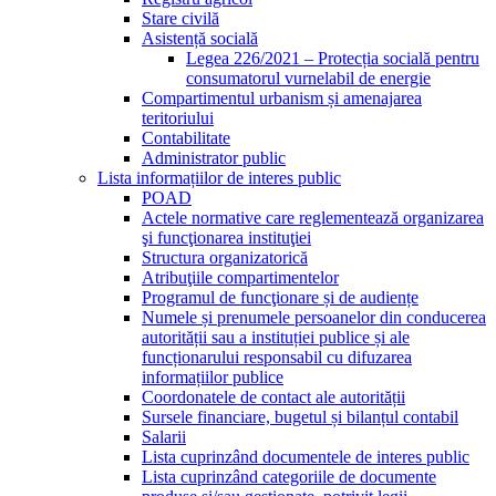
Stare civilă
Asistență socială
Legea 226/2021 – Protecția socială pentru
consumatorul vurnelabil de energie
Compartimentul urbanism și amenajarea
teritoriului
Contabilitate
Administrator public
Lista informațiilor de interes public
POAD
Actele normative care reglementează organizarea
şi funcţionarea instituţiei
Structura organizatorică
Atribuţiile compartimentelor
Programul de funcţionare și de audiențe
Numele și prenumele persoanelor din conducerea
autorității sau a instituției publice și ale
funcționarului responsabil cu difuzarea
informațiilor publice
Coordonatele de contact ale autorității
Sursele financiare, bugetul și bilanțul contabil
Salarii
Lista cuprinzând documentele de interes public
Lista cuprinzând categoriile de documente