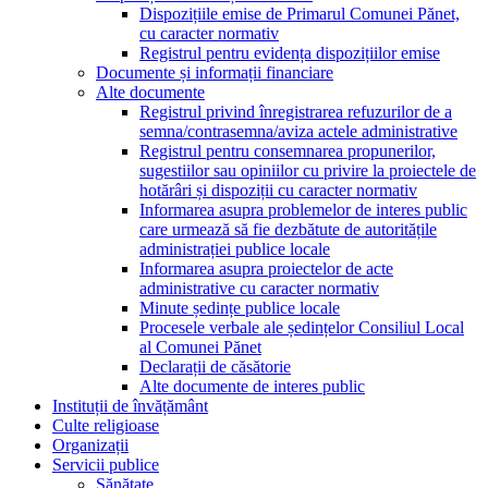
Dispozițiile emise de Primarul Comunei Pănet,
cu caracter normativ
Registrul pentru evidența dispozițiilor emise
Documente și informații financiare
Alte documente
Registrul privind înregistrarea refuzurilor de a
semna/contrasemna/aviza actele administrative
Registrul pentru consemnarea propunerilor,
sugestiilor sau opiniilor cu privire la proiectele de
hotărâri și dispoziții cu caracter normativ
Informarea asupra problemelor de interes public
care urmează să fie dezbătute de autoritățile
administrației publice locale
Informarea asupra proiectelor de acte
administrative cu caracter normativ
Minute ședințe publice locale
Procesele verbale ale ședințelor Consiliul Local
al Comunei Pănet
Declarații de căsătorie
Alte documente de interes public
Instituții de învățământ
Culte religioase
Organizații
Servicii publice
Sănătate