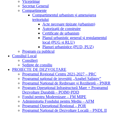
Viceprimar
Secretar General
Compartimente
Compartimentul urbanism și amenajarea
teritoriului
Acte necesare tipizate (urbanism)
Autorizații de construire
Certificate de urbanism
Planul urbanistic general și regulamentul
local (PUG și RLU)
Planuri urbanistice (PUD, PUZ)
Program cu publicul
Consiliul Local
Consilieri
Ședințe de consiliu
PROIECTE DE DEZVOLTARE
Programul Regional Centru 2021-2027 – PRC
Programul național de investiții „Anghel Saligny”
Programul Național de Redresare și Reziliență – PNRR
Program Operațional Infrastructură Mare + Programul
Dezvoltare Durabilă – POIM+PDD
Fondul pentru Modernizare – FM MIPE
Administrația Fondului pentru Mediu – AFM
Programul Operațional Regional – POR
Programul Național de Dezvoltare Locală – PNDL II