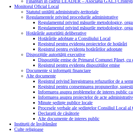
Finanțări în cadrul LEADER – Asociația GAL3 Cristeșt
Monitorul Oficial Local
Statutul unității administrativ-teritoriale
Regulamentele privind procedurile administrative
Regulamentul privind măsurile metodologice, organi
Regulamentul privind măsurile metodologice, organi
Hotărârile autorității deliberative
Hotărârile adobtate a Consiliului Local
Registrul pentru evidența proiectelor de hotărâri
Registrul pentru evidența hotărârilor adoptate
Dispozițiile autorității executive
Dispozițiile emise de Primarul Comunei Pănet, cu 
Registrul pentru evidența dispozițiilor emise
Documente și informații financiare
Alte documente
Registrul privind înregistrarea refuzurilor de a se
Registrul pentru consemnarea propunerilor, sugestiilo
Informarea asupra problemelor de interes public car
Informarea asupra proiectelor de acte administrativ
Minute ședințe publice locale
Procesele verbale ale ședințelor Consiliul Local a
Declarații de căsătorie
Alte documente de interes public
Instituții de învățământ
Culte religioase