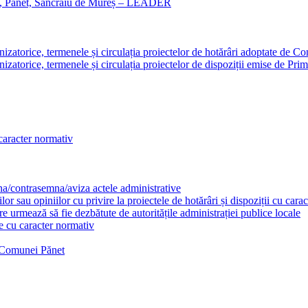
i, Pănet, Sâncraiu de Mureș – LEADER
zatorice, termenele și circulația proiectelor de hotărâri adoptate de C
zatorice, termenele și circulația proiectelor de dispoziții emise de Pr
caracter normativ
mna/contrasemna/aviza actele administrative
r sau opiniilor cu privire la proiectele de hotărâri și dispoziții cu cara
e urmează să fie dezbătute de autoritățile administrației publice locale
e cu caracter normativ
l Comunei Pănet