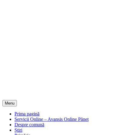
Menu
Prima pagină
Servicii Online – Avansis Online Pănet
Despre comună
Știri