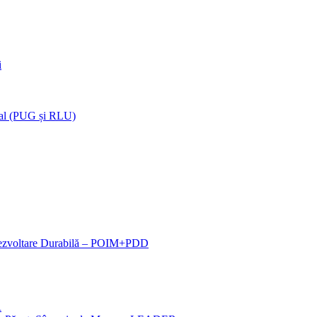
i
ocal (PUG și RLU)
 Dezvoltare Durabilă – POIM+PDD
R