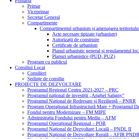
Primăria
Primar
Viceprimar
Secretar General
Compartimente
Compartimentul urbanism și amenajarea teritoriulu
Acte necesare tipizate (urbanism)
Autorizații de construire
Certificate de urbanism
Planul urbanistic general și regulamentul l
Planuri urbanistice (PUD, PUZ)
Program cu publicul
Consiliul Local
Consilieri
Ședințe de consiliu
PROIECTE DE DEZVOLTARE
Programul Regional Centru 2021-2027 – PRC
Programul național de investiții „Anghel Saligny”
Programul Național de Redresare și Reziliență – PNRR
Program Operațional Infrastructură Mare + Programul
Fondul pentru Modernizare – FM MIPE
Administrația Fondului pentru Mediu – AFM
Programul Operațional Regional – POR
Programul Național de Dezvoltare Locală – PNDL II
Programul Național de Dezvoltare Rurală – AFIR PND