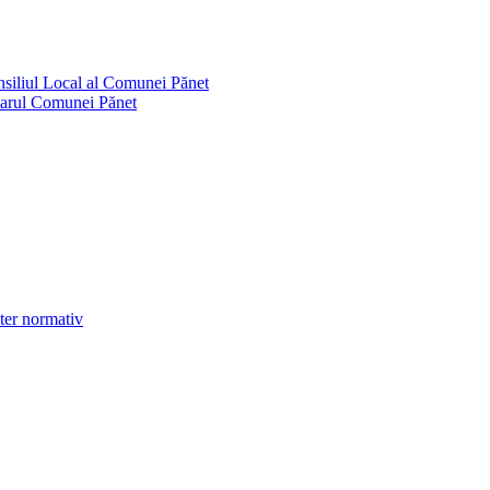
onsiliul Local al Comunei Pănet
imarul Comunei Pănet
cter normativ