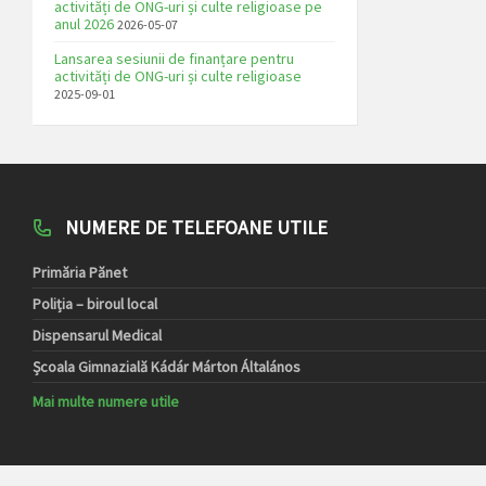
activități de ONG-uri și culte religioase pe
anul 2026
2026-05-07
Lansarea sesiunii de finanțare pentru
activități de ONG-uri și culte religioase
2025-09-01
NUMERE DE TELEFOANE UTILE
Primăria Pănet
Poliția – biroul local
Dispensarul Medical
Școala Gimnazială Kádár Márton Általános
Mai multe numere utile