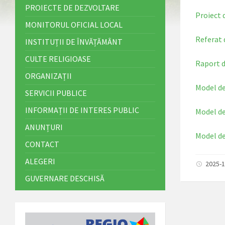
PROIECTE DE DEZVOLTARE
Proiect 
MONITORUL OFICIAL LOCAL
Referat 
INSTITUȚII DE ÎNVĂȚĂMÂNT
CULTE RELIGIOASE
Raport d
ORGANIZAȚII
Model de
SERVICII PUBLICE
INFORMAȚII DE INTERES PUBLIC
Model de
ANUNȚURI
Model de
CONTACT
ALEGERI
2025-1
GUVERNARE DESCHISĂ