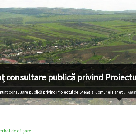
ț consultare publică privind Proiect
nunț consultare publică privind Proiectul de Steag al Comunei Pănet
Anun
erbal de afișare