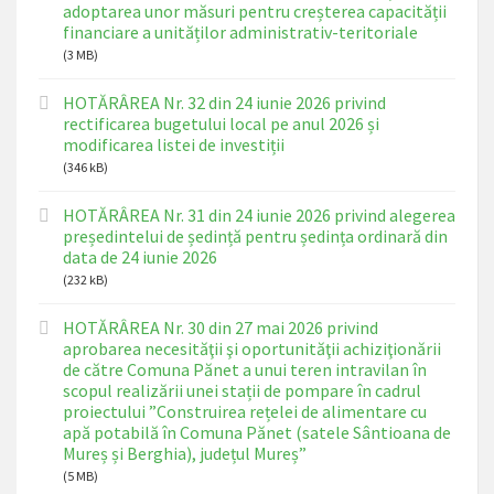
adoptarea unor măsuri pentru creșterea capacității
financiare a unităților administrativ-teritoriale
(3 MB)
HOTĂRÂREA Nr. 32 din 24 iunie 2026 privind
rectificarea bugetului local pe anul 2026 și
modificarea listei de investiții
(346 kB)
HOTĂRÂREA Nr. 31 din 24 iunie 2026 privind alegerea
președintelui de ședință pentru ședința ordinară din
data de 24 iunie 2026
(232 kB)
HOTĂRÂREA Nr. 30 din 27 mai 2026 privind
aprobarea necesităţii şi oportunităţii achiziţionării
de către Comuna Pănet a unui teren intravilan în
scopul realizării unei stații de pompare în cadrul
proiectului ”Construirea rețelei de alimentare cu
apă potabilă în Comuna Pănet (satele Sântioana de
Mureș și Berghia), județul Mureș”
(5 MB)