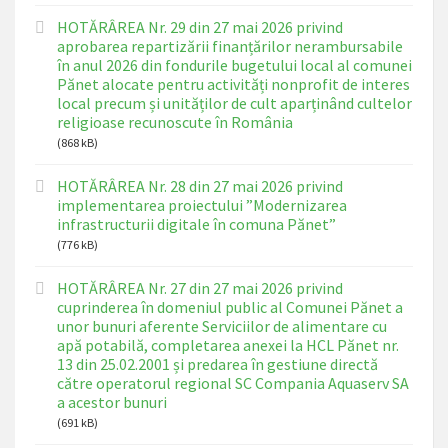
HOTĂRÂREA Nr. 29 din 27 mai 2026 privind
aprobarea repartizării finanțărilor nerambursabile
în anul 2026 din fondurile bugetului local al comunei
Pănet alocate pentru activități nonprofit de interes
local precum și unităților de cult aparținând cultelor
religioase recunoscute în România
(868 kB)
HOTĂRÂREA Nr. 28 din 27 mai 2026 privind
implementarea proiectului ”Modernizarea
infrastructurii digitale în comuna Pănet”
(776 kB)
HOTĂRÂREA Nr. 27 din 27 mai 2026 privind
cuprinderea în domeniul public al Comunei Pănet a
unor bunuri aferente Serviciilor de alimentare cu
apă potabilă, completarea anexei la HCL Pănet nr.
13 din 25.02.2001 și predarea în gestiune directă
către operatorul regional SC Compania Aquaserv SA
a acestor bunuri
(691 kB)