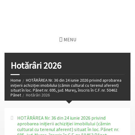
MENU
Hotărâri 2026
Home
HOTĂRÂREA Nr. 36 din 24 iunie 2026 privind aprobarea
inițierii achiziției imobilului (cămin cultural cu terenul aferent)
situat în loc. Pănet nr. 695, jud. Mureș, înscris în C.F. nr. 50462
Pănet
Hotărâri 2026
HOTĂRÂREA Nr. 36 din 24 iunie 2026 privind
aprobarea inițierii achiziției imobilului (cămin
cultural cu terenul aferent) situat în loc. Pănet nr.
695, jud. Mureș, înscris în C.F. nr. 50462 Pănet