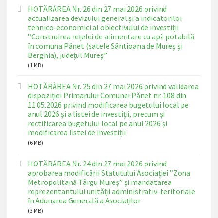
HOTĂRÂREA Nr. 26 din 27 mai 2026 privind
actualizarea devizului general și a indicatorilor
tehnico-economici al obiectivului de investiții
”Construirea rețelei de alimentare cu apă potabilă
în comuna Pănet (satele Sântioana de Mureș și
Berghia), județul Mureș”
(1 MB)
HOTĂRÂREA Nr. 25 din 27 mai 2026 privind validarea
dispoziției Primarului Comunei Pănet nr. 108 din
11.05.2026 privind modificarea bugetului local pe
anul 2026 și a listei de investiții, precum și
rectificarea bugetului local pe anul 2026 și
modificarea listei de investiții
(6 MB)
HOTĂRÂREA Nr. 24 din 27 mai 2026 privind
aprobarea modificării Statutului Asociației ”Zona
Metropolitană Târgu Mureș” și mandatarea
reprezentantului unității administrativ-teritoriale
în Adunarea Generală a Asociaților
(3 MB)