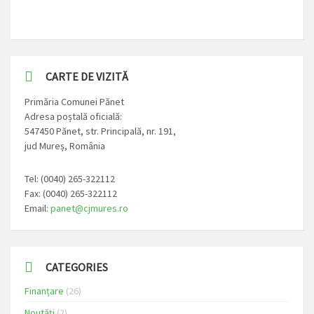
CARTE DE VIZITĂ
Primăria Comunei Pănet
Adresa poștală oficială:
547450 Pănet, str. Principală, nr. 191,
jud Mureș, România
Tel: (0040) 265-322112
Fax: (0040) 265-322112
Email:
panet@cjmures.ro
CATEGORIES
Finanțare
(26)
Noutăți
(2)